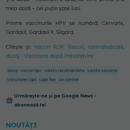
treia doză – cel puțin șase luni.
Printre vaccinurile HPV se numără: Cervarix,
Gardasil, Gardasil 9, Silgard.
Citește și:
Vaccin ROR. Riscuri, contraindicații,
dozaj - Vaccinare după îmbolnăvire
dozaj
vaccin hpv
varsta recomandata
varsta vaccinar
vaccinare copii
copii hpv
ce contine
Urmărește-ne și pe Google News -
abonează‑te!
NOUTĂȚI