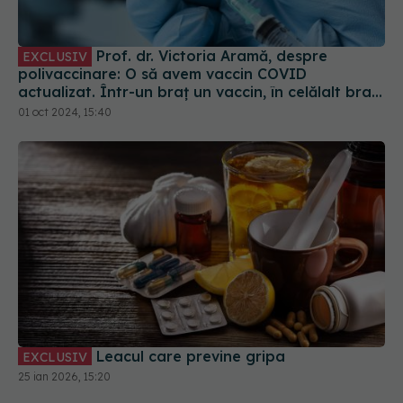
Prof. dr. Victoria Aramă, despre
EXCLUSIV
polivaccinare: O să avem vaccin COVID
actualizat. Într-un braț un vaccin, în celălalt braț
alt vaccin, în coapsă al treilea
01 oct 2024, 15:40
Leacul care previne gripa
EXCLUSIV
25 ian 2026, 15:20