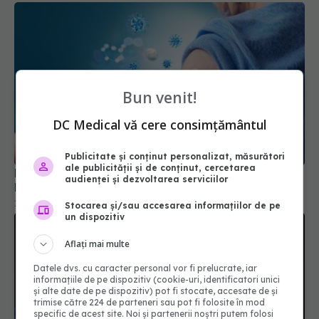
Bun venit!
DC Medical vă cere consimțământul
Publicitate și conținut personalizat, măsurători
ale publicității și de conținut, cercetarea
FDA respinge proiectul unui vaccin antigripal pe
audienței și dezvoltarea serviciilor
bază de ARN mesager
12 feb 2026, 09:52
Stocarea și/sau accesarea informațiilor de pe
un dispozitiv
Aflați mai multe
Datele dvs. cu caracter personal vor fi prelucrate, iar
informațiile de pe dispozitiv (cookie-uri, identificatori unici
și alte date de pe dispozitiv) pot fi stocate, accesate de și
trimise către 224 de parteneri sau pot fi folosite în mod
specific de acest site. Noi și partenerii noștri putem folosi