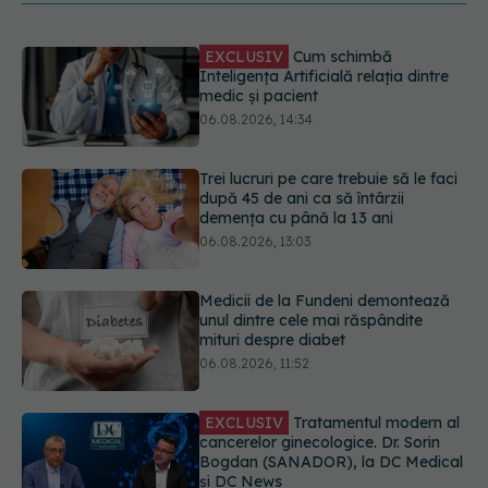
Trei lucruri pe care trebuie să le faci
după 45 de ani ca să întârzii
demența cu până la 13 ani
06.08.2026, 13:03
Medicii de la Fundeni demontează
unul dintre cele mai răspândite
mituri despre diabet
06.08.2026, 11:52
EXCLUSIV
Tratamentul modern al
cancerelor ginecologice. Dr. Sorin
Bogdan (SANADOR), la DC Medical
și DC News
06.08.2026, 10:29
Pepenele roșu sau cel galben: care
crește glicemia mai repede.
Răspunsul unui medic diabetolog