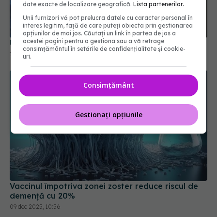
date exacte de localizare geografică.
Lista partenerilor.
Unii furnizori vă pot prelucra datele cu caracter personal în
interes legitim, față de care puteți obiecta prin gestionarea
opțiunilor de mai jos. Căutați un link în partea de jos a
acestei pagini pentru a gestiona sau a vă retrage
Un nou vaccin Moderna, recomandat în UE
consimțământul în setările de confidențialitate și cookie-
16 dec 2025, 20:26
uri.
Consimțământ
Gestionați opțiunile
Vaccinul împotriva zonei zoster reduce riscul de
demență cu 20%
09 dec 2025, 10:56