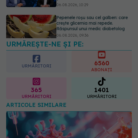
06.08.2026, 09:36
EXCLUSIV
Cum schimbă
Inteligența Artificială relația dintre
medic și pacient
06.08.2026, 14:34
URMĂREȘTE-NE ȘI PE:
6560
URMĂRITORI
ABONAȚI
365
1401
URMĂRITORI
URMĂRITORI
ARTICOLE SIMILARE