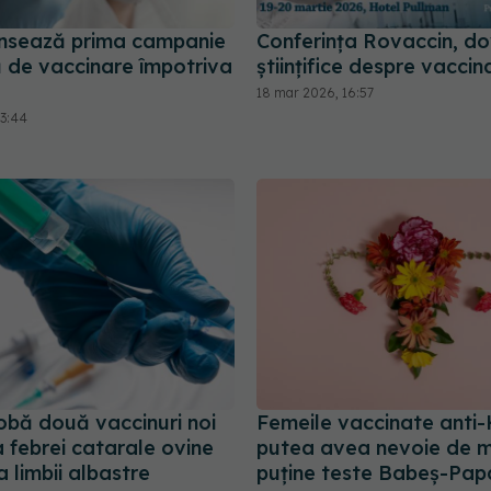
ansează prima campanie
Conferința Rovaccin, do
 de vaccinare împotriva
științifice despre vaccin
18 mar 2026, 16:57
23:44
bă două vaccinuri noi
Femeile vaccinate anti
 febrei catarale ovine
putea avea nevoie de m
 limbii albastre
puține teste Babeș-Pap