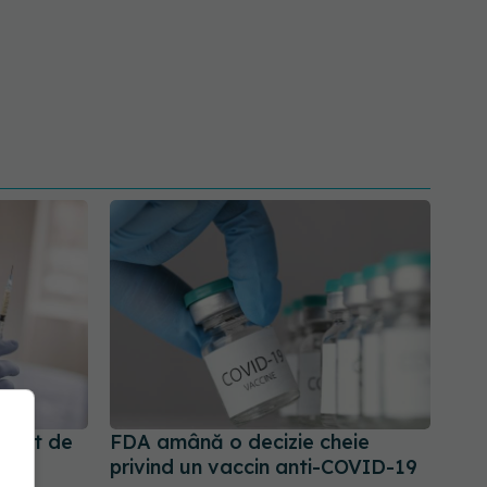
robat de
FDA amână o decizie cheie
privind un vaccin anti-COVID-19