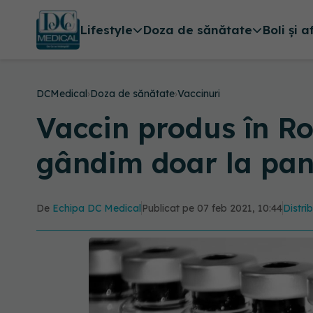
Lifestyle
Doza de sănătate
Boli și a
DCMedical
›
Doza de sănătate
›
Vaccinuri
Vaccin produs în R
gândim doar la pa
De
Echipa DC Medical
Publicat pe 07 feb 2021, 10:44
Distri