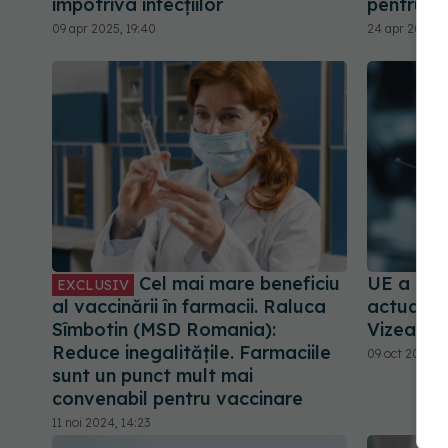
împotriva infecțiilor
pentru sin
09 apr 2025, 19:40
24 apr 2025, 1
Cel mai mare beneficiu
UE a aut
EXCLUSIV
al vaccinării în farmacii. Raluca
actualiz
Sîmbotin (MSD Romania):
Vizează 
Reduce inegalitățile. Farmaciile
09 oct 2024, 1
sunt un punct mult mai
convenabil pentru vaccinare
11 noi 2024, 14:23