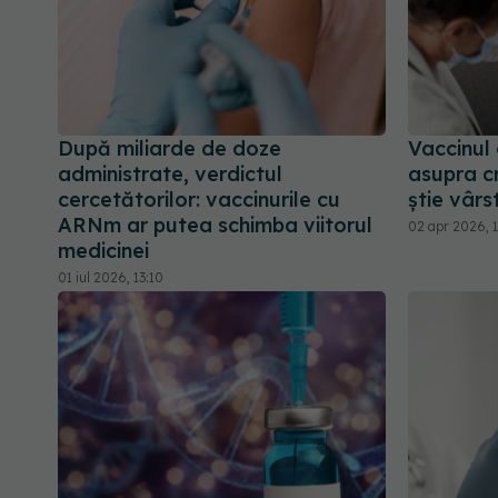
După miliarde de doze
Vaccinul 
administrate, verdictul
asupra cr
cercetătorilor: vaccinurile cu
știe vârst
ARNm ar putea schimba viitorul
02 apr 2026, 
medicinei
01 iul 2026, 13:10