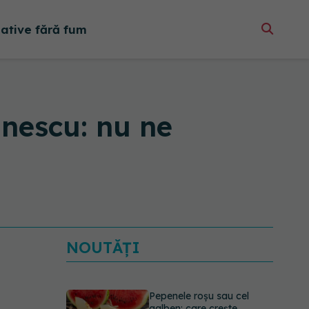
native fără fum
nescu: nu ne
NOUTĂȚI
Pepenele roșu sau cel
galben: care crește