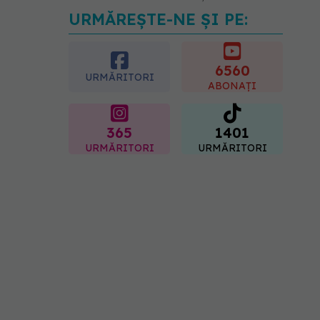
URMĂREȘTE-NE ȘI PE:
EXCLUSIV
Tratamentul
modern al cancerelor
ginecologice. Dr. Sorin
Bogdan (SANADOR), la
6560
URMĂRITORI
DC Medical și DC News
ABONAȚI
06.08.2026, 10:29
365
1401
URMĂRITORI
URMĂRITORI