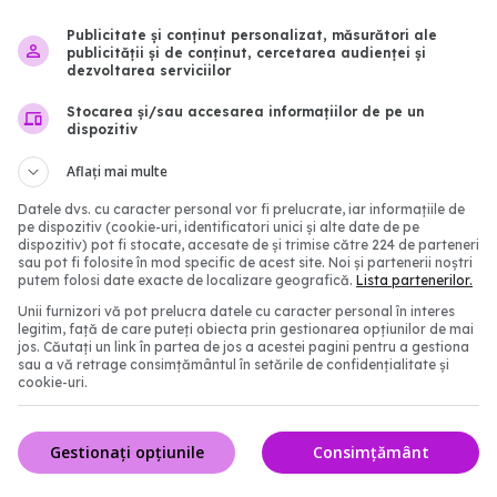
e şi cei din jur
14 oct 2024, 12:15
4:31
Publicitate și conținut personalizat, măsurători ale
publicității și de conținut, cercetarea audienței și
dezvoltarea serviciilor
Stocarea și/sau accesarea informațiilor de pe un
dispozitiv
Aflați mai multe
Datele dvs. cu caracter personal vor fi prelucrate, iar informațiile de
pe dispozitiv (cookie-uri, identificatori unici și alte date de pe
dispozitiv) pot fi stocate, accesate de și trimise către 224 de parteneri
sau pot fi folosite în mod specific de acest site. Noi și partenerii noștri
putem folosi date exacte de localizare geografică.
Lista partenerilor.
orizat vaccinul
Vaccinarea gratuită împ
Unii furnizori vă pot prelucra datele cu caracter personal în interes
legitim, față de care puteți obiecta prin gestionarea opțiunilor de mai
at pentru COVID.
HPV, extinsă până la 26
jos. Căutați un link în partea de jos a acestei pagini pentru a gestiona
tulpina JN.1
pentru femei și bărbați
sau a vă retrage consimțământul în setările de confidențialitate și
cookie-uri.
8:07
21 mai 2025, 16:18
Gestionați opțiunile
Consimțământ