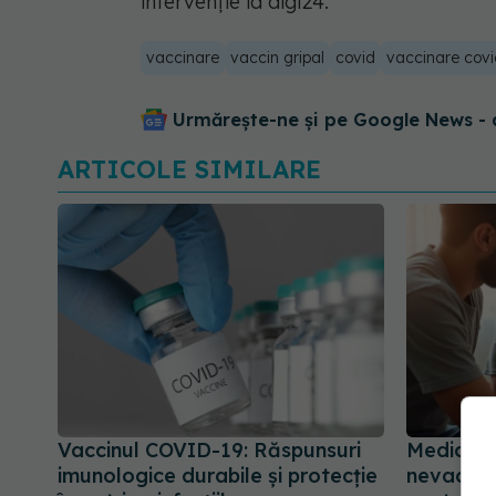
intervenție la digi24.
vaccinare
vaccin gripal
covid
vaccinare covi
Urmărește-ne și pe Google News - 
ARTICOLE SIMILARE
Vaccinul COVID-19: Răspunsuri
Medic ep
imunologice durabile și protecție
nevaccina