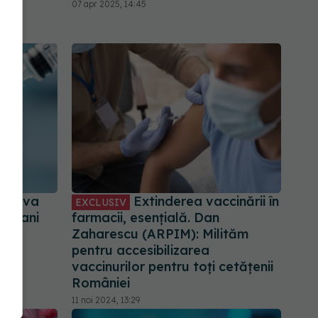
07 apr 2025, 14:45
otriva
Extinderea vaccinării în
EXCLUSIV
 de ani
farmacii, esențială. Dan
Zaharescu (ARPIM): Milităm
pentru accesibilizarea
vaccinurilor pentru toți cetățenii
României
11 noi 2024, 13:29