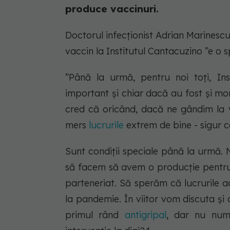
produce vaccinuri.
Doctorul infecționist Adrian Marinescu
vaccin la Institutul Cantacuzino ”e o s
”Până la urmă, pentru noi toți, In
important și chiar dacă au fost și m
cred că oricând, dacă ne gândim la 
mers
lucrurile
extrem de bine - sigur c
Sunt condiții speciale până la urmă. 
să facem să avem o producție pentru 
parteneriat. Să sperăm că lucrurile 
la pandemie. În viitor vom discuta și 
primul rând
antigripal
, dar nu numa