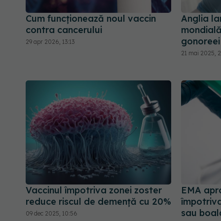
Cum funcționează noul vaccin
Anglia l
contra cancerului
mondială
gonoreei
29 apr 2026, 13:13
21 mai 2025, 
Vaccinul împotriva zonei zoster
EMA apro
reduce riscul de demență cu 20%
împotriva
sau boala
09 dec 2025, 10:56