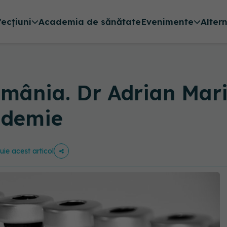
fecțiuni
Academia de sănătate
Evenimente
Alter
omânia. Dr Adrian Mari
ndemie
buie acest articol