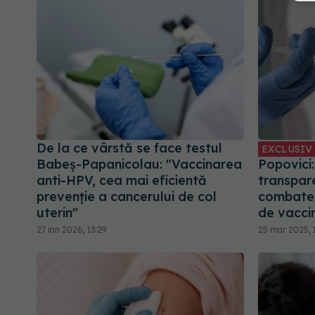
De la ce vârstă se face testul
EXCLUSIV
Babeş-Papanicolau: "Vaccinarea
Popovici:
anti-HPV, cea mai eficientă
transpare
prevenţie a cancerului de col
combater
uterin"
de vaccin
27 ian 2026, 13:29
25 mar 2025, 