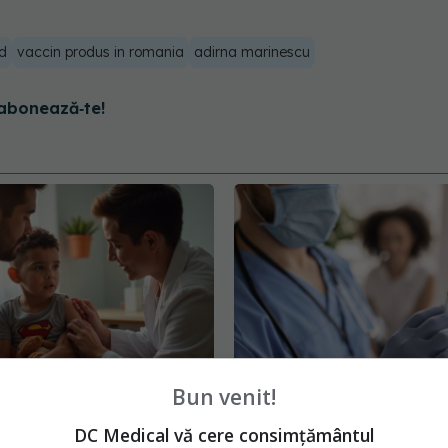
d
vaccin produs in romania
adirna marinescu
abonează‑te!
Bun venit!
idemiolog: Copilul
Vaccinul anti-mpox, ap
t reprezintă un risc
OMS
DC Medical vă cere consimțământul