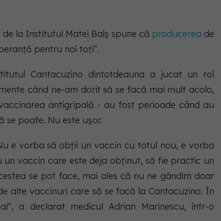
 de la Institutul Matei Balș spune că
producerea
de
peranță pentru noi toți”.
stitutul Cantacuzino dintotdeauna a jucat un rol
omente când ne-am dorit să se facă mai mult acolo,
vaccinarea antigripală - au fost perioade când au
ă se poate. Nu este ușor.
Nu e vorba să obții un vaccin cu totul nou, e vorba
un vaccin care este deja obținut, să fie practic un
acestea se pot face, mai ales că nu ne gândim doar
de alte vaccinuri care să se facă la Cantacuzino. În
i”, a declarat medicul Adrian Marinescu, într-o