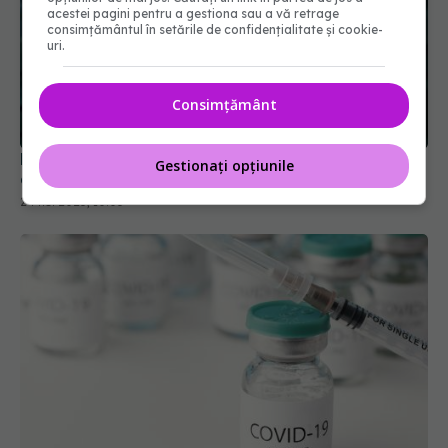
acestei pagini pentru a gestiona sau a vă retrage
consimțământul în setările de confidențialitate și cookie-
uri.
Consimțământ
Rata de acoperire vaccinală cu 2 doze ROR scade
de 16 ani. Dr. Mihai Craiu: Condamnare la moarte
24 noi 2025, 10:05
Gestionați opțiunile
Vaccinul anti-COVID, impact semnificativ asupra
organelor. Ce s-a descoperit abia acum