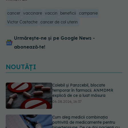
cancer
vaccinare
vaccin
beneficii
campanie
Victor Costache
cancer de col uterin
Urmărește-ne și pe Google News -
abonează‑te!
NOUTĂȚI
Cum aleg medicii combinația
potrivită de medicamente pentru
hipertensiune. De ce doi pacienți cu
aceeași tensiune pot primi
tratamente diferite
06.08.2026, 16:19
Ilie Bolojan, anunț despre spitale în