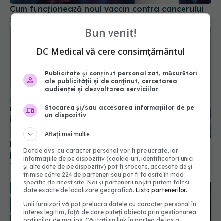
Bun venit!
DC Medical vă cere consimțământul
Publicitate și conținut personalizat, măsurători
ale publicității și de conținut, cercetarea
audienței și dezvoltarea serviciilor
Stocarea și/sau accesarea informațiilor de pe
un dispozitiv
FDA aprobă vaccinul Novavax COVID, dar doar
pentru unii. Cine poate beneficia de el
Aflați mai multe
19 mai 2025, 09:48
Datele dvs. cu caracter personal vor fi prelucrate, iar
informațiile de pe dispozitiv (cookie-uri, identificatori unici
și alte date de pe dispozitiv) pot fi stocate, accesate de și
trimise către 224 de parteneri sau pot fi folosite în mod
specific de acest site. Noi și partenerii noștri putem folosi
date exacte de localizare geografică.
Lista partenerilor.
Unii furnizori vă pot prelucra datele cu caracter personal în
interes legitim, față de care puteți obiecta prin gestionarea
opțiunilor de mai jos. Căutați un link în partea de jos a