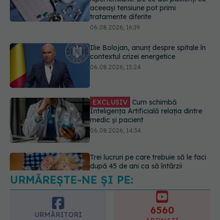
contextul crizei energetice
06.08.2026, 15:24
EXCLUSIV
Cum schimbă
Inteligența Artificială relația dintre
medic și pacient
06.08.2026, 14:34
Trei lucruri pe care trebuie să le faci
după 45 de ani ca să întârzii
demența cu până la 13 ani
06.08.2026, 13:03
URMĂREȘTE-NE ȘI PE:
Colebil și Panzcebil, blocate
temporar în farmacii. ANMDMR
explică de ce a luat măsura
6560
06.08.2026, 16:37
URMĂRITORI
ABONAȚI