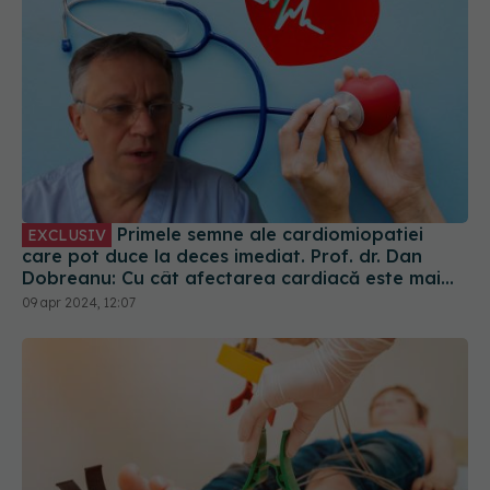
Primele semne ale cardiomiopatiei
EXCLUSIV
care pot duce la deces imediat. Prof. dr. Dan
Dobreanu: Cu cât afectarea cardiacă este mai
severă, cu atât riscul grav crește
09 apr 2024, 12:07