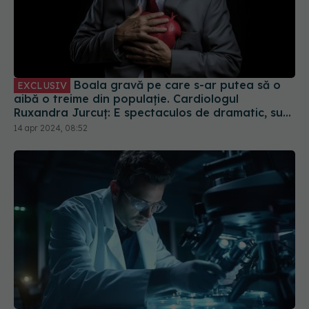
Boala gravă pe care s-ar putea să o
EXCLUSIV
aibă o treime din populație. Cardiologul
Ruxandra Jurcuț: E spectaculos de dramatic, sub
ochii noștri. Sunt riscuri foarte mari
14 apr 2024, 08:52