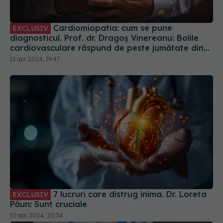
Cardiomiopatia: cum se pune
EXCLUSIV
diagnosticul. Prof. dr. Dragoș Vinereanu: Bolile
cardiovasculare răspund de peste jumătate din
decesele din România
13 apr 2024, 19:47
7 lucruri care distrug inima. Dr. Loreta
EXCLUSIV
Păun: Sunt cruciale
10 apr 2024, 20:34