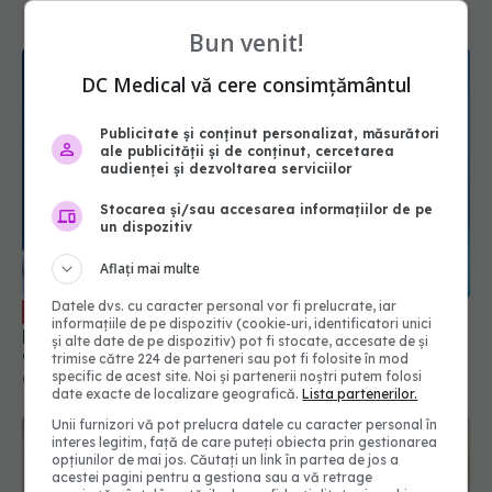
Bun venit!
DC Medical vă cere consimțământul
Publicitate și conținut personalizat, măsurători
ale publicității și de conținut, cercetarea
audienței și dezvoltarea serviciilor
Stocarea și/sau accesarea informațiilor de pe
un dispozitiv
Aflați mai multe
Datele dvs. cu caracter personal vor fi prelucrate, iar
Primul lucru pe care trebuie să-l faci
EXCLUSIV
informațiile de pe dispozitiv (cookie-uri, identificatori unici
pentru a reduce riscul de moarte subită, dacă ai
și alte date de pe dispozitiv) pot fi stocate, accesate de și
cardiomiopatie. Prof. dr. Dan Dobreanu: Este
trimise către 224 de parteneri sau pot fi folosite în mod
relativ simplu. Asta trebuie să facă pacientul
specific de acest site. Noi și partenerii noștri putem folosi
09 apr 2024, 14:32
date exacte de localizare geografică.
Lista partenerilor.
Unii furnizori vă pot prelucra datele cu caracter personal în
interes legitim, față de care puteți obiecta prin gestionarea
opțiunilor de mai jos. Căutați un link în partea de jos a
acestei pagini pentru a gestiona sau a vă retrage