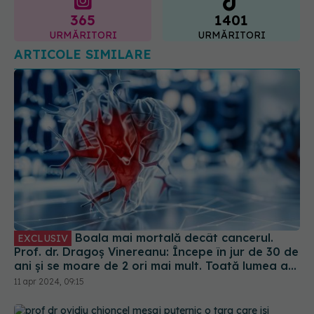
365
1401
URMĂRITORI
URMĂRITORI
ARTICOLE SIMILARE
Boala mai mortală decât cancerul.
EXCLUSIV
Prof. dr. Dragoș Vinereanu: Începe în jur de 30 de
ani și se moare de 2 ori mai mult. Toată lumea are
impresia că e boala bătrânilor
11 apr 2024, 09:15