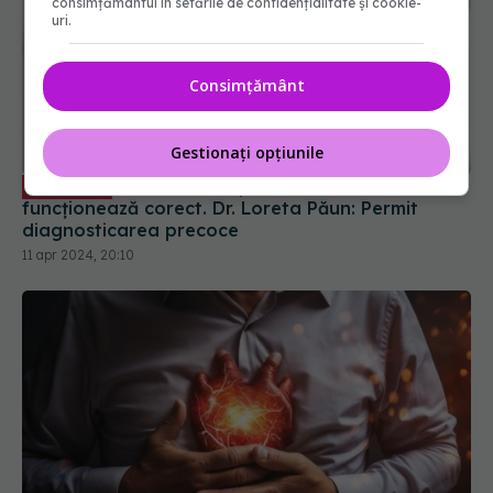
consimțământul în setările de confidențialitate și cookie-
uri.
Consimțământ
Gestionați opțiunile
Testele care îți arată dacă inima nu
EXCLUSIV
funcționează corect. Dr. Loreta Păun: Permit
diagnosticarea precoce
11 apr 2024, 20:10