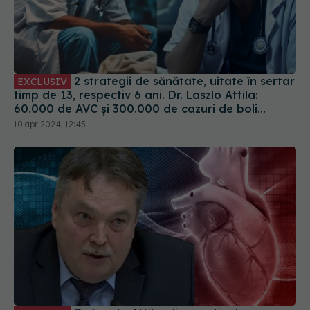
2 strategii de sănătate, uitate în sertar
EXCLUSIV
timp de 13, respectiv 6 ani. Dr. Laszlo Attila:
60.000 de AVC și 300.000 de cazuri de boli
cardiovasculare pe AN și noi stăm și nu facem
10 apr 2024, 12:45
nimic