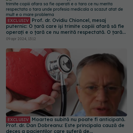
Prof. dr. Ovidiu Chioncel, mesaj
EXCLUSIV
puternic: O țară care își trimite copiii afară să fie
operați e o țară ce nu merită respectată. O țară
unde profesia medicală a scăzut atât de mult e o
09 apr 2024, 13:12
mare problemă
Moartea subită nu poate fi anticipată.
EXCLUSIV
Prof. dr. Dan Dobreanu: Este principala cauză de
deces a pacienților care suferă de