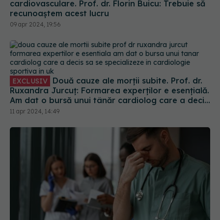
cardiovasculare. Prof. dr. Florin Buicu: Trebuie să
recunoaștem acest lucru
09 apr 2024, 19:56
Două cauze ale morții subite. Prof. dr.
EXCLUSIV
Ruxandra Jurcuț: Formarea experților e esențială.
Am dat o bursă unui tânăr cardiolog care a decis
să se specializeze în cardiologie sportivă în UK
11 apr 2024, 14:49