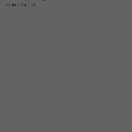
cardiomiopatie. Decesul apare când pacientul e
09 apr 2024, 11:21
într-o stare relativ bună