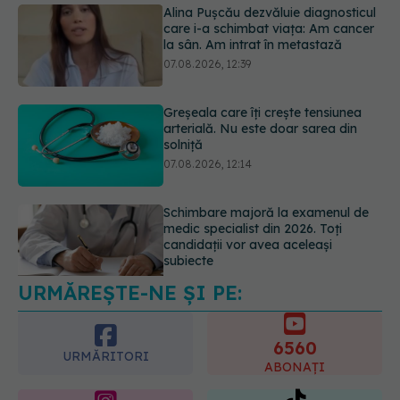
Alina Pușcău dezvăluie diagnosticul
care i-a schimbat viața: Am cancer
la sân. Am intrat în metastază
07.08.2026, 12:39
Greșeala care îți crește tensiunea
arterială. Nu este doar sarea din
solniță
07.08.2026, 12:14
Schimbare majoră la examenul de
medic specialist din 2026. Toți
candidații vor avea aceleași
subiecte
07.08.2026, 11:52
URMĂREȘTE-NE ȘI PE:
6560
URMĂRITORI
ABONAȚI