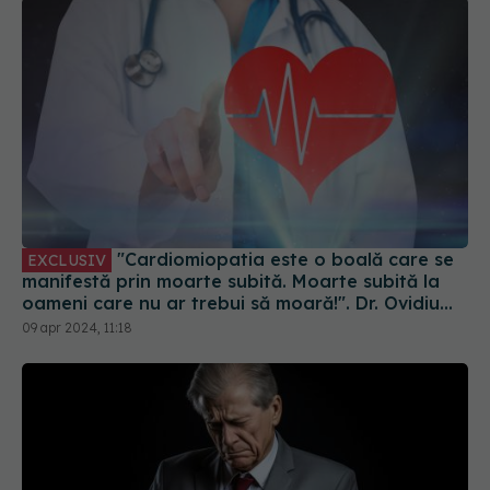
"Cardiomiopatia este o boală care se
EXCLUSIV
manifestă prin moarte subită. Moarte subită la
oameni care nu ar trebui să moară!". Dr. Ovidiu
Chioncel: Ce înseamnă scump când salvezi viața
09 apr 2024, 11:18
unui tânăr