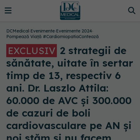
DCMedical
›
Evenimente
›
Evenimente 2024
›
Pompează Viață #CardiomiopatiaContează
2 strategii de
EXCLUSIV
sănătate, uitate în sertar
timp de 13, respectiv 6
ani. Dr. Laszlo Attila:
60.000 de AVC și 300.000
de cazuri de boli
cardiovasculare pe AN și
noi stăm și nu facem