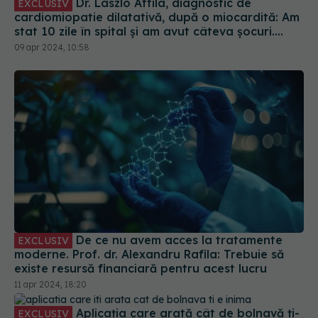
Dr. Laszlo Attila, diagnostic de
EXCLUSIV
cardiomiopatie dilatativă, după o miocardită: Am
stat 10 zile în spital și am avut câteva șocuri.
Dacă nu erau ei, nu mai eram aici
09 apr 2024, 10:58
De ce nu avem acces la tratamente
EXCLUSIV
moderne. Prof. dr. Alexandru Rafila: Trebuie să
existe resursă financiară pentru acest lucru
11 apr 2024, 18:20
Aplicația care arată cât de bolnavă ți-
EXCLUSIV