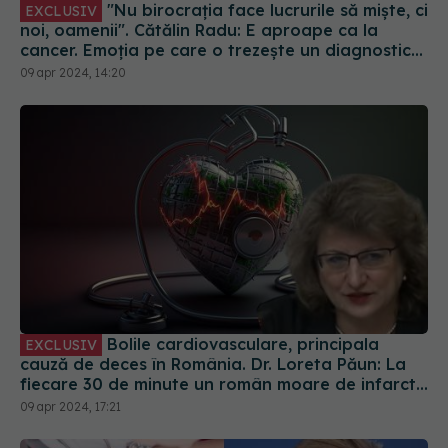
"Nu birocrația face lucrurile să miște, ci
EXCLUSIV
noi, oamenii". Cătălin Radu: E aproape ca la
cancer. Emoția pe care o trezește un diagnostic
de cancer este incomparabil mai mare
09 apr 2024, 14:20
Bolile cardiovasculare, principala
EXCLUSIV
cauză de deces în România. Dr. Loreta Păun: La
fiecare 30 de minute un român moare de infarct.
Suntem pe locuri fruntașe, dar într-un sens
09 apr 2024, 17:21
negativ