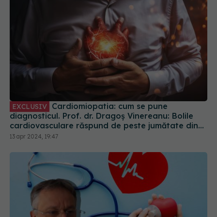
Cardiomiopatia: cum se pune
EXCLUSIV
diagnosticul. Prof. dr. Dragoș Vinereanu: Bolile
cardiovasculare răspund de peste jumătate din
decesele din România
13 apr 2024, 19:47