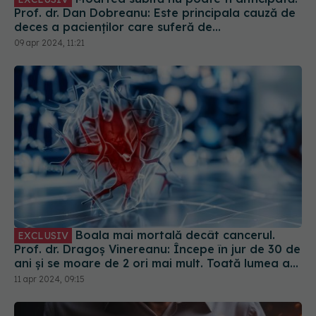
Prof. dr. Dan Dobreanu: Este principala cauză de
deces a pacienților care suferă de
cardiomiopatie. Decesul apare când pacientul e
09 apr 2024, 11:21
într-o stare relativ bună
Boala mai mortală decât cancerul.
EXCLUSIV
Prof. dr. Dragoș Vinereanu: Începe în jur de 30 de
ani și se moare de 2 ori mai mult. Toată lumea are
impresia că e boala bătrânilor
11 apr 2024, 09:15