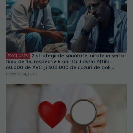
2 strategii de sănătate, uitate în sertar
EXCLUSIV
timp de 13, respectiv 6 ani. Dr. Laszlo Attila:
60.000 de AVC și 300.000 de cazuri de boli
cardiovasculare pe AN și noi stăm și nu facem
10 apr 2024, 12:45
nimic