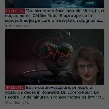
"Nu birocrația face lucrurile să miște, ci
EXCLUSIV
noi, oamenii". Cătălin Radu: E aproape ca la
cancer. Emoția pe care o trezește un diagnostic
de cancer este incomparabil mai mare
09 apr 2024, 14:20
Bolile cardiovasculare, principala
EXCLUSIV
cauză de deces în România. Dr. Loreta Păun: La
fiecare 30 de minute un român moare de infarct.
Suntem pe locuri fruntașe, dar într-un sens
09 apr 2024, 17:21
negativ