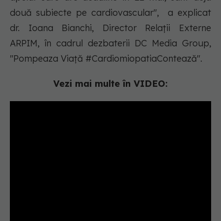
două subiecte pe cardiovascular", a explicat
dr. Ioana Bianchi, Director Relații Externe
ARPIM, în cadrul dezbaterii DC Media Group,
"Pompeaza Viață #CardiomiopatiaContează".
Vezi mai multe în VIDEO: