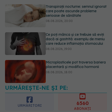
Transpirații nocturne: semnul ignorat
care poate ascunde probleme
serioase de sănătate
08.08.2026, 20:00
Ce poți mânca și ce trebuie să eviți
dacă ai gastrită: exemplu de meniu
care reduce inflamația stomacului
08.08.2026, 19:00
Microplasticele pot traversa bariera
placentară și modifica hormonii
08.08.2026, 18:00
URMĂREȘTE-NE ȘI PE:
Trucul genial cu ceai negru pentru
păr. Tot mai multe femei îl adoră
08.08.2026, 17:00
6560
URMĂRITORI
ABONAȚI