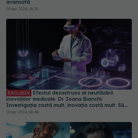
avansată
09 apr 2024, 18:35
Efectul dezastruos al neutilizării
EXCLUSIV
inovațiilor medicale. Dr. Ioana Bianchi:
Investigația costă mult, inovația costă mult. Să
vedem cât costă neplicarea acestora
10 apr 2024, 18:48