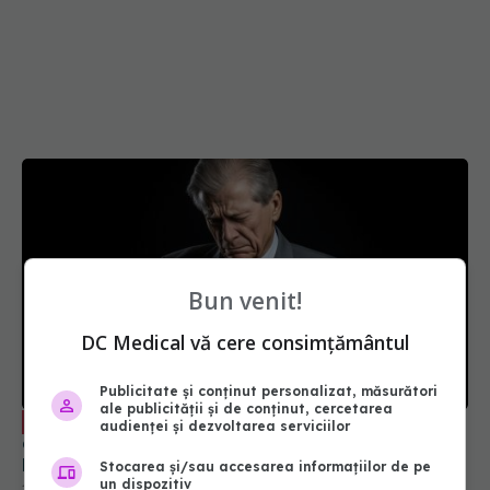
Bun venit!
DC Medical vă cere consimțământul
Publicitate și conținut personalizat, măsurători
ale publicității și de conținut, cercetarea
Boala gravă pe care s-ar putea să o
EXCLUSIV
audienței și dezvoltarea serviciilor
aibă o treime din populație. Cardiologul
Ruxandra Jurcuț: E spectaculos de dramatic, sub
Stocarea și/sau accesarea informațiilor de pe
un dispozitiv
ochii noștri. Sunt riscuri foarte mari
14 apr 2024, 08:52