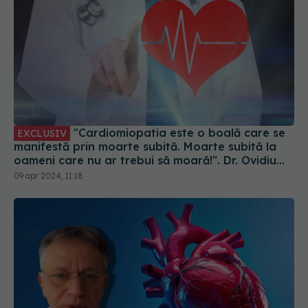
"Cardiomiopatia este o boală care se
EXCLUSIV
manifestă prin moarte subită. Moarte subită la
oameni care nu ar trebui să moară!". Dr. Ovidiu
Chioncel: Ce înseamnă scump când salvezi viața
09 apr 2024, 11:18
unui tânăr