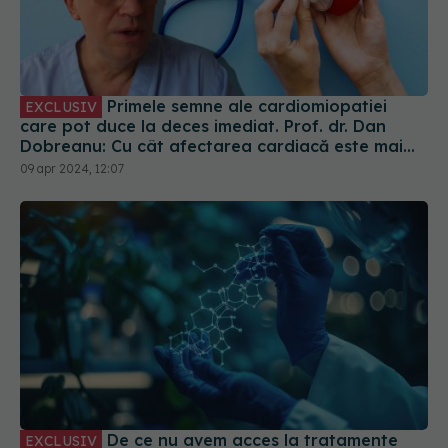
Primele semne ale cardiomiopatiei
EXCLUSIV
care pot duce la deces imediat. Prof. dr. Dan
Dobreanu: Cu cât afectarea cardiacă este mai
severă, cu atât riscul grav crește
09 apr 2024, 12:07
De ce nu avem acces la tratamente
EXCLUSIV