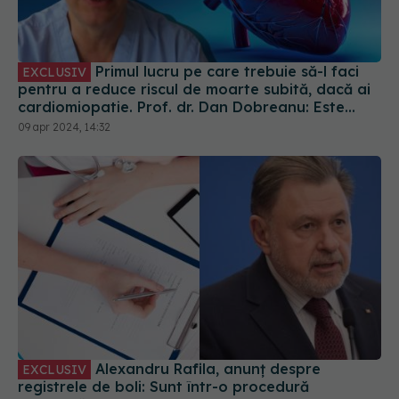
Primul lucru pe care trebuie să-l faci
EXCLUSIV
pentru a reduce riscul de moarte subită, dacă ai
cardiomiopatie. Prof. dr. Dan Dobreanu: Este
relativ simplu. Asta trebuie să facă pacientul
09 apr 2024, 14:32
Alexandru Rafila, anunț despre
EXCLUSIV
registrele de boli: Sunt într-o procedură