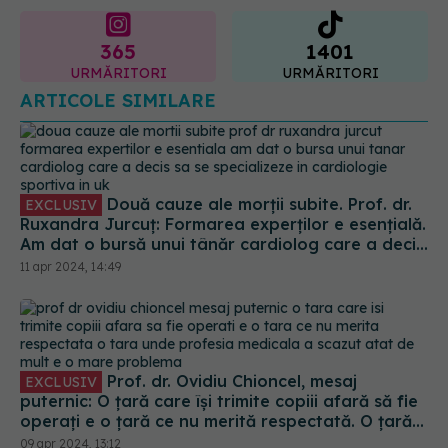
365
1401
URMĂRITORI
URMĂRITORI
ARTICOLE SIMILARE
Două cauze ale morții subite. Prof. dr.
EXCLUSIV
Ruxandra Jurcuț: Formarea experților e esențială.
Am dat o bursă unui tânăr cardiolog care a decis
să se specializeze în cardiologie sportivă în UK
11 apr 2024, 14:49
Prof. dr. Ovidiu Chioncel, mesaj
EXCLUSIV
puternic: O țară care își trimite copiii afară să fie
operați e o țară ce nu merită respectată. O țară
unde profesia medicală a scăzut atât de mult e o
09 apr 2024, 13:12