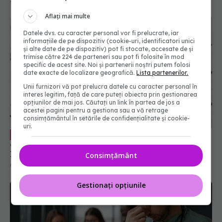
Aflați mai multe
Datele dvs. cu caracter personal vor fi prelucrate, iar
informațiile de pe dispozitiv (cookie-uri, identificatori unici
și alte date de pe dispozitiv) pot fi stocate, accesate de și
trimise către 224 de parteneri sau pot fi folosite în mod
specific de acest site. Noi și partenerii noștri putem folosi
date exacte de localizare geografică.
Lista partenerilor.
Unii furnizori vă pot prelucra datele cu caracter personal în
interes legitim, față de care puteți obiecta prin gestionarea
opțiunilor de mai jos. Căutați un link în partea de jos a
acestei pagini pentru a gestiona sau a vă retrage
consimțământul în setările de confidențialitate și cookie-
uri.
Terapie inovatoare pentru
EXCLUSIV
cardiomiopatia hipertrofică obstructivă. Dr.
Ioana Bianchi: Este disponibil
Consimțământ
09 apr 2024, 20:56
Gestionați opțiunile