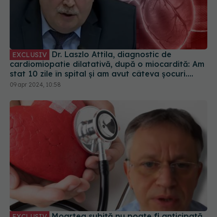
Dr. Laszlo Attila, diagnostic de
EXCLUSIV
cardiomiopatie dilatativă, după o miocardită: Am
stat 10 zile în spital și am avut câteva șocuri.
Dacă nu erau ei, nu mai eram aici
09 apr 2024, 10:58
Moartea subită nu poate fi anticipată.
EXCLUSIV