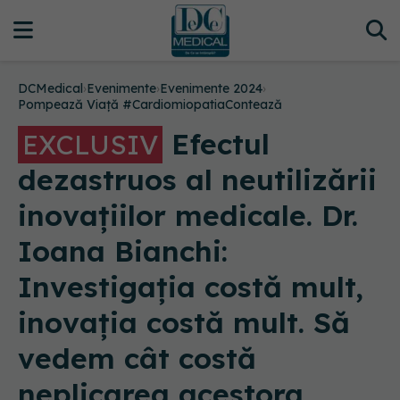
DCMedical
›
Evenimente
›
Evenimente 2024
›
Pompează Viață #CardiomiopatiaContează
Efectul
EXCLUSIV
dezastruos al neutilizării
inovațiilor medicale. Dr.
Ioana Bianchi:
Investigația costă mult,
inovația costă mult. Să
vedem cât costă
neplicarea acestora