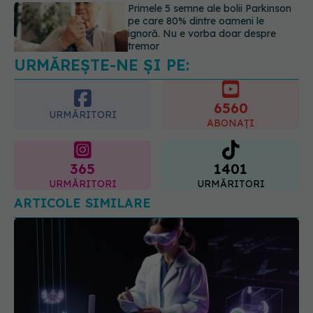
Gabriela Cristea, manifest pentru
respect și acceptare: Corpul
fiecăruia spune o poveste
05.08.2026, 21:23
URMĂREȘTE-NE ȘI PE:
6560
URMĂRITORI
ABONAȚI
365
1401
URMĂRITORI
URMĂRITORI
ARTICOLE SIMILARE