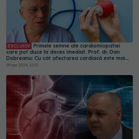
Primele semne ale cardiomiopatiei
EXCLUSIV
care pot duce la deces imediat. Prof. dr. Dan
Dobreanu: Cu cât afectarea cardiacă este mai
severă, cu atât riscul grav crește
09 apr 2024, 12:07