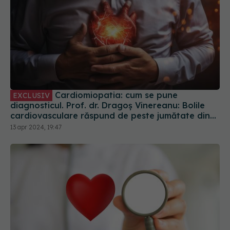
Cardiomiopatia: cum se pune
EXCLUSIV
diagnosticul. Prof. dr. Dragoș Vinereanu: Bolile
cardiovasculare răspund de peste jumătate din
decesele din România
13 apr 2024, 19:47