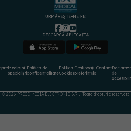
URMĂREȘTE-NE PE:
DESCARCĂ APLICAȚIA
spre
Medici și
Politica de
Politica
Gestionați
Contact
Declarați
specialiști
confidențialitate
Cookies
preferințele
de
accesibili
© 2026 PRESS MEDIA ELECTRONIC S.R.L. Toate drepturile rezervate