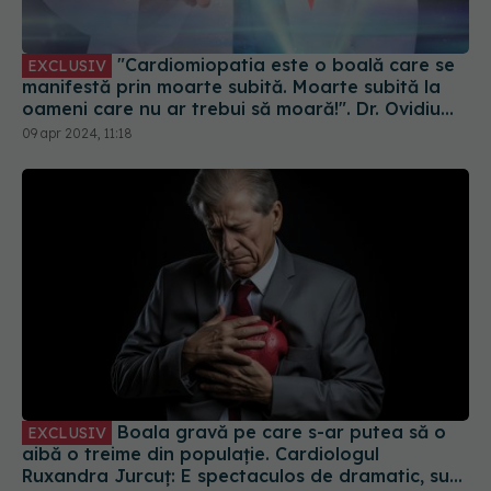
"Cardiomiopatia este o boală care se
EXCLUSIV
manifestă prin moarte subită. Moarte subită la
oameni care nu ar trebui să moară!". Dr. Ovidiu
Chioncel: Ce înseamnă scump când salvezi viața
09 apr 2024, 11:18
unui tânăr
Boala gravă pe care s-ar putea să o
EXCLUSIV
aibă o treime din populație. Cardiologul
Ruxandra Jurcuț: E spectaculos de dramatic, sub