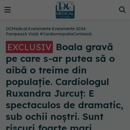
DCMedical
›
Evenimente
›
Evenimente 2024
›
Pompează Viață #CardiomiopatiaContează
Boala gravă
EXCLUSIV
pe care s-ar putea să o
aibă o treime din
populație. Cardiologul
Ruxandra Jurcuț: E
spectaculos de dramatic,
sub ochii noștri. Sunt
riscuri foarte mari