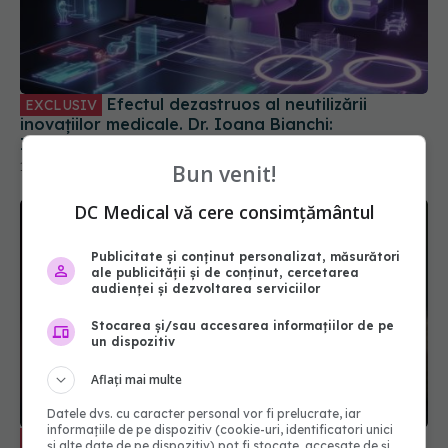
Efectul dezastruos al neutilizării
EXCLUSIV
inovațiilor medicale. Dr. Ioana Bianchi:
Investigația costă mult, inovația costă mult. Să
vedem cât costă neplicarea acestora
10 apr 2024, 18:48
Bun venit!
DC Medical vă cere consimțământul
Publicitate și conținut personalizat, măsurători
ale publicității și de conținut, cercetarea
audienței și dezvoltarea serviciilor
Stocarea și/sau accesarea informațiilor de pe
un dispozitiv
Aflați mai multe
Datele dvs. cu caracter personal vor fi prelucrate, iar
informațiile de pe dispozitiv (cookie-uri, identificatori unici
Bolile cardiovasculare, principala
EXCLUSIV
și alte date de pe dispozitiv) pot fi stocate, accesate de și