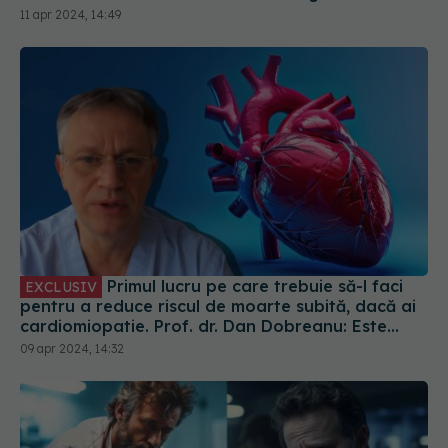
să se specializeze în cardiologie sportivă în UK
11 apr 2024, 14:49
Primul lucru pe care trebuie să-l faci
EXCLUSIV
pentru a reduce riscul de moarte subită, dacă ai
cardiomiopatie. Prof. dr. Dan Dobreanu: Este
relativ simplu. Asta trebuie să facă pacientul
09 apr 2024, 14:32