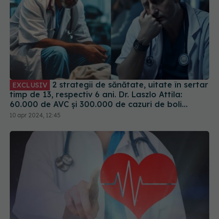
2 strategii de sănătate, uitate în sertar
EXCLUSIV
timp de 13, respectiv 6 ani. Dr. Laszlo Attila:
60.000 de AVC și 300.000 de cazuri de boli
cardiovasculare pe AN și noi stăm și nu facem
10 apr 2024, 12:45
nimic