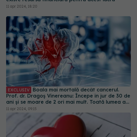
11 apr 2024, 18:20
Boala mai mortală decât cancerul.
EXCLUSIV
Prof. dr. Dragoș Vinereanu: Începe în jur de 30 de
ani și se moare de 2 ori mai mult. Toată lumea are
impresia că e boala bătrânilor
11 apr 2024, 09:15