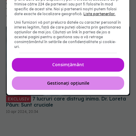
cauză de deces în România. Dr. Loreta Păun: La
trimise către 224 de parteneri sau pot fi folosite în mod
fiecare 30 de minute un român moare de infarct.
specific de acest site. Noi și partenerii noștri putem folosi
date exacte de localizare geografică.
Lista partenerilor.
Suntem pe locuri fruntașe, dar într-un sens
09 apr 2024, 17:21
negativ
Unii furnizori vă pot prelucra datele cu caracter personal în
interes legitim, față de care puteți obiecta prin gestionarea
opțiunilor de mai jos. Căutați un link în partea de jos a
acestei pagini pentru a gestiona sau a vă retrage
consimțământul în setările de confidențialitate și cookie-
uri.
Consimțământ
Gestionați opțiunile
7 lucruri care distrug inima. Dr. Loreta
EXCLUSIV
Păun: Sunt cruciale
10 apr 2024, 20:34