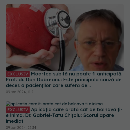
Moartea subită nu poate fi anticipată.
EXCLUSIV
Prof. dr. Dan Dobreanu: Este principala cauză de
deces a pacienților care suferă de
cardiomiopatie. Decesul apare când pacientul e
09 apr 2024, 11:21
într-o stare relativ bună
Aplicația care arată cât de bolnavă ți-
EXCLUSIV
e inima. Dr. Gabriel-Tatu Chițoiu: Scorul apare
imediat
09 apr 2024, 23:34