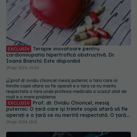
Terapie inovatoare pentru
EXCLUSIV
cardiomiopatia hipertrofică obstructivă. Dr.
Ioana Bianchi: Este disponibil
09 apr 2024, 20:56
Prof. dr. Ovidiu Chioncel, mesaj
EXCLUSIV
puternic: O țară care își trimite copiii afară să fie
operați e o țară ce nu merită respectată. O țară
unde profesia medicală a scăzut atât de mult e o
09 apr 2024, 13:12
mare problemă