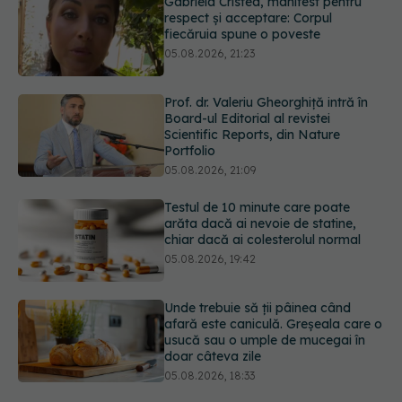
Prof. dr. Valeriu Gheorghiță intră în
Board-ul Editorial al revistei
Scientific Reports, din Nature
Portfolio
05.08.2026, 21:09
Testul de 10 minute care poate
arăta dacă ai nevoie de statine,
chiar dacă ai colesterolul normal
05.08.2026, 19:42
Unde trebuie să ții pâinea când
afară este caniculă. Greșeala care o
usucă sau o umple de mucegai în
doar câteva zile
05.08.2026, 18:33
Primele 5 semne ale bolii Parkinson
pe care 80% dintre oameni le
ignoră. Nu e vorba doar despre
tremor
05.08.2026, 17:31