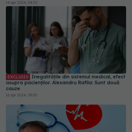
ochii noștri. Sunt riscuri foarte mari
14 apr 2024, 08:52
Inegalitățile din sistemul medical, efect
EXCLUSIV
asupra pacienților. Alexandru Rafila: Sunt două
cauze
16 apr 2024, 09:05