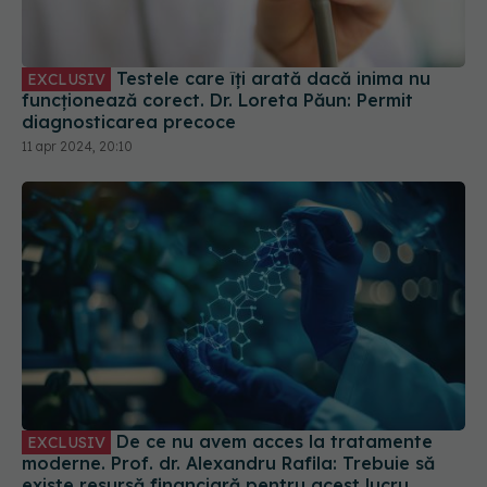
Testele care îți arată dacă inima nu
EXCLUSIV
funcționează corect. Dr. Loreta Păun: Permit
diagnosticarea precoce
11 apr 2024, 20:10
De ce nu avem acces la tratamente
EXCLUSIV
moderne. Prof. dr. Alexandru Rafila: Trebuie să
existe resursă financiară pentru acest lucru