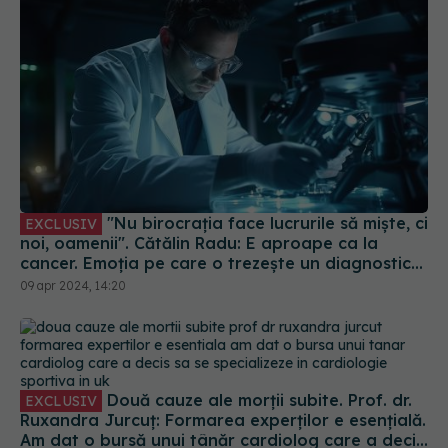
"Nu birocrația face lucrurile să miște, ci
EXCLUSIV
noi, oamenii". Cătălin Radu: E aproape ca la
cancer. Emoția pe care o trezește un diagnostic
de cancer este incomparabil mai mare
09 apr 2024, 14:20
Două cauze ale morții subite. Prof. dr.
EXCLUSIV
Ruxandra Jurcuț: Formarea experților e esențială.
Am dat o bursă unui tânăr cardiolog care a decis