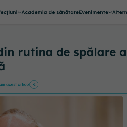
fecțiuni
Academia de sănătate
Evenimente
Alter
din rutina de spălare 
ă
uie acest articol