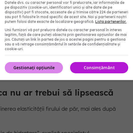
Datele dvs. cu caracter personal vor fi prelucrate, iar informațiile de
pe dispozitiv (cookie-uri, identificatori unici și alte date de pe
dispozitiv) pot fi stocate, accesate de și trimise către 224 de parteneri
sau pot fi folosite în mod specific de acest site. Noi și partenerii noștri
putem folosi date exacte de localizare geografică.
Lista partenerilor.
ncărcarea firului de păr
Unii furnizori vă pot prelucra datele cu caracter personal în interes
legitim, față de care puteți obiecta prin gestionarea opțiunilor de mai
jos. Căutați un link în partea de jos a acestei pagini pentru a gestiona
e șampon sau mască nu înseamnă un păr mai curat
sau a vă retrage consimțământul în setările de confidențialitate și
cookie-uri.
ce la îngreunarea și lipsa de volum.
ză părul”, este una dintre recomandările esențiale.
Gestionați opțiunile
Consimțământ
a nu ar trebui să lipsească
erea elasticității firului de păr, mai ales după