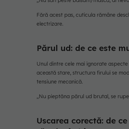
„Nu sări peste balsam/mască, ai nevoie
Fără acest pas, cuticula rămâne deschi
electrizare.
Părul ud: de ce este m
Unul dintre cele mai ignorate aspecte 
această stare, structura firului se mo
tensiune mecanică.
„Nu pieptăna părul ud brutal, se rupe 
Uscarea corectă: de ce