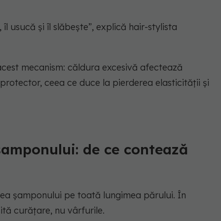
l usucă și îl slăbește”, explică hair-stylista
 acest mecanism: căldura excesivă afectează
r protector, ceea ce duce la pierderea elasticității și
 șamponului: de ce contează
rea șamponului pe toată lungimea părului. În
ită curățare, nu vârfurile.