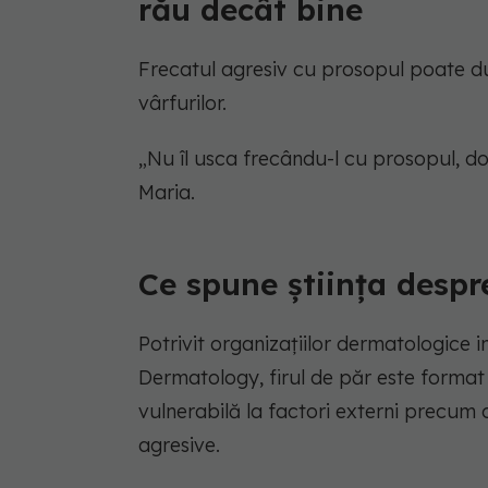
rău decât bine
Frecatul agresiv cu prosopul poate du
vârfurilor.
„Nu îl usca frecându-l cu prosopul,
Maria.
Ce spune știința despr
Potrivit organizațiilor dermatologic
Dermatology, firul de păr este format 
vulnerabilă la factori externi precum
agresive.