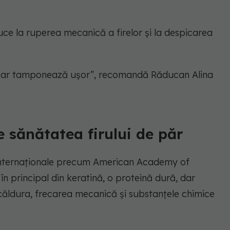
ce la ruperea mecanică a firelor și la despicarea
 doar tamponează ușor”, recomandă Răducan Alina
e sănătatea firului de păr
e internaționale precum American Academy of
în principal din keratină, o proteină dură, dar
 căldura, frecarea mecanică și substanțele chimice