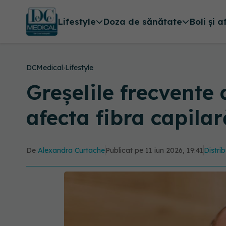
Lifestyle
Doza de sănătate
Boli și a
DCMedical
›
Lifestyle
Greșelile frecvente 
afecta fibra capilar
De
Alexandra Curtache
Publicat pe 11 iun 2026, 19:41
Distrib