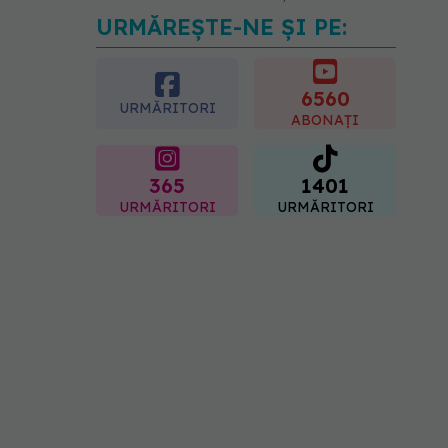
URMĂREȘTE-NE ȘI PE:
Medicii de la Fundeni
demontează unul dintre
cele mai răspândite mituri
despre diabet
6560
URMĂRITORI
06.08.2026, 11:52
ABONAȚI
365
1401
URMĂRITORI
URMĂRITORI