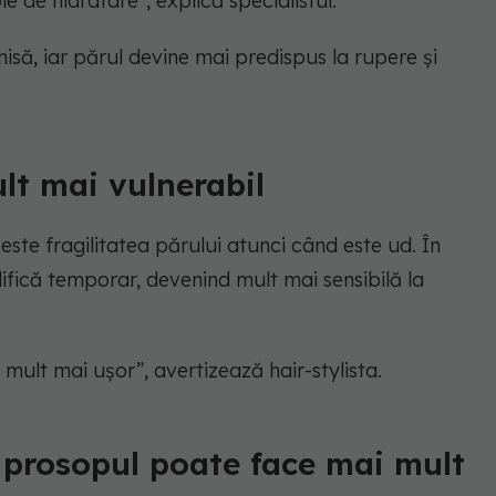
 de hidratare”, explică specialistul.
să, iar părul devine mai predispus la rupere și
ult mai vulnerabil
este fragilitatea părului atunci când este ud. În
difică temporar, devenind mult mai sensibilă la
mult mai ușor”, avertizează hair-stylista.
 prosopul poate face mai mult