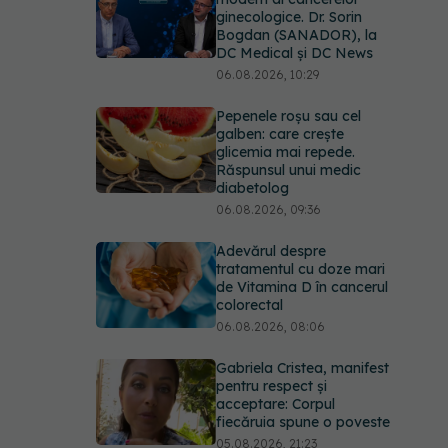
ginecologice. Dr. Sorin
Bogdan (SANADOR), la
DC Medical și DC News
06.08.2026, 10:29
Pepenele roșu sau cel
galben: care crește
glicemia mai repede.
Răspunsul unui medic
diabetolog
06.08.2026, 09:36
Adevărul despre
tratamentul cu doze mari
de Vitamina D în cancerul
colorectal
06.08.2026, 08:06
Gabriela Cristea, manifest
pentru respect și
acceptare: Corpul
fiecăruia spune o poveste
05.08.2026, 21:23