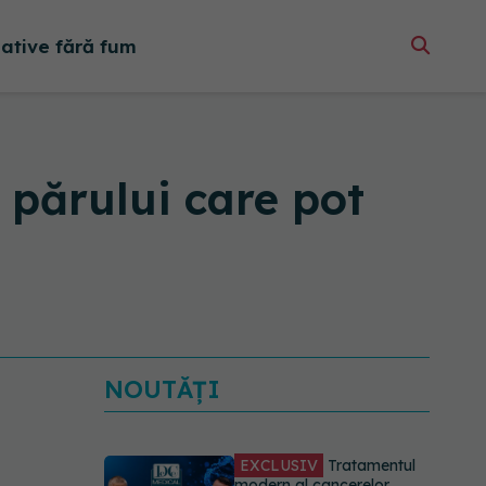
native fără fum
a părului care pot
NOUTĂȚI
EXCLUSIV
Tratamentul
modern al cancerelor