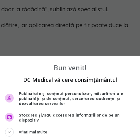
oar la rădăcină”, subliniază specialistul.
 clătire, iar aplicarea directă pe fir poate duce la
lpului și riscul de deteriorare
Bun venit!
ntă cu o frecare intensă a scalpului, însă acest
DC Medical vă cere consimțământul
itații.
Publicitate și conținut personalizat, măsurători ale
publicității și de conținut, cercetarea audienței și
dezvoltarea serviciilor
și rupe firele”, avertizează Răducan Alina Maria.
Stocarea și/sau accesarea informațiilor de pe un
dispozitiv
este o zonă sensibilă, iar stimularea excesivă poate
Aflați mai multe