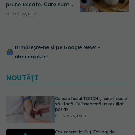
prune uscate. Care sunt
beneficiile pentru sănătate
20.08.2022, 15:37
Urmărește-ne și pe Google News -
abonează‑te!
NOUTĂȚI
Caz șocant la Cluj. Echipaj de
ambulanță atacat în timpul unei
misiuni în Cluj. Șoferul a ajuns la
operație.
09.08.2026, 12:55
Mai trebuie să numărăm caloriile ca