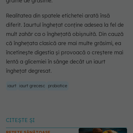
grame de grăsime.
Realitatea din spatele etichetei arată însă
diferit. Iaurtul înghețat conține adesea la fel de
mult zahăr ca o înghețată obișnuită. Din cauză
că înghețata clasică are mai multe grăsimi, ea
încetinește digestia și provoacă o creștere mai
lentă a glicemiei în sânge decât un iaurt
înghețat degresat.
iaurt
iaurt grecesc
probiotice
CITEȘTE ȘI
REȚETE SĂNĂTOASE