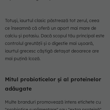
Totuși, iaurtul clasic păstrează tot zerul, ceea
ce înseamnă că oferă un aport mai mare de
calciu și potasiu. Dacă scopul tău principal este
controlul greutății și o digestie mai ușoară,
iaurtul grecesc câștigă detașat deoarece are
mai puțină lcoză.
Mitul probioticelor și al proteinelor
adăugate
Multe branduri promovează intens etichete cu
"probiotice suplimentare" sau "extra proteină".