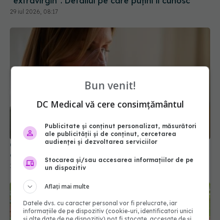
"extravirgin". Detaliul pe care puțini îl cunosc
29 iul 2026, 08:17
Bun venit!
DC Medical vă cere consimțământul
Publicitate și conținut personalizat, măsurători
ale publicității și de conținut, cercetarea
audienței și dezvoltarea serviciilor
O vitamină ar putea deveni în viitor un tratament
administrat direct în plămâni, prin inhalare
Stocarea și/sau accesarea informațiilor de pe
16 iun 2026, 15:40
un dispozitiv
Aflați mai multe
Datele dvs. cu caracter personal vor fi prelucrate, iar
informațiile de pe dispozitiv (cookie-uri, identificatori unici
și alte date de pe dispozitiv) pot fi stocate, accesate de și