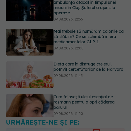
să slăbim? Ce se schimbă în era
medicamentelor GLP-1
09.08.2026, 12:00
Dieta care îți distruge creierul,
potrivit cercetătorilor de la Harvard
09.08.2026, 11:45
Cum folosești uleiul esențial de
rozmarin pentru a opri căderea
părului
09.08.2026, 11:00
Ce este testul TORCH și cine trebuie
să-l facă. Ce înseamnă un rezultat
pozitiv
09.08.2026, 13:00
URMĂREȘTE-NE ȘI PE: