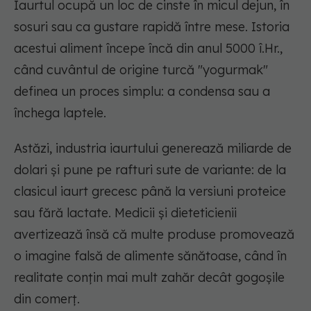
Iaurtul ocupă un loc de cinste în micul dejun, în
sosuri sau ca gustare rapidă între mese. Istoria
acestui aliment începe încă din anul 5000 î.Hr.,
când cuvântul de origine turcă "yogurmak"
definea un proces simplu: a condensa sau a
închega laptele.
Astăzi, industria iaurtului generează miliarde de
dolari și pune pe rafturi sute de variante: de la
clasicul iaurt grecesc până la versiuni proteice
sau fără lactate. Medicii și dieteticienii
avertizează însă că multe produse promovează
o imagine falsă de alimente sănătoase, când în
realitate conțin mai mult zahăr decât gogoșile
din comerț.