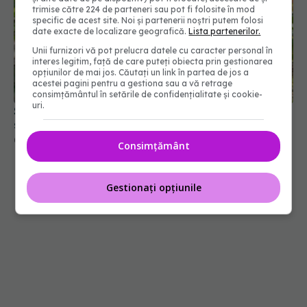
trimise către 224 de parteneri sau pot fi folosite în mod
specific de acest site. Noi și partenerii noștri putem folosi
date exacte de localizare geografică.
Lista partenerilor.
Unii furnizori vă pot prelucra datele cu caracter personal în
interes legitim, față de care puteți obiecta prin gestionarea
opțiunilor de mai jos. Căutați un link în partea de jos a
acestei pagini pentru a gestiona sau a vă retrage
consimțământul în setările de confidențialitate și cookie-
uri.
Secretul ciocolatei perfecte a fost descoperit. Nu
se află în rețetă
09 aug 2026, 10:00
Consimțământ
Gestionați opțiunile