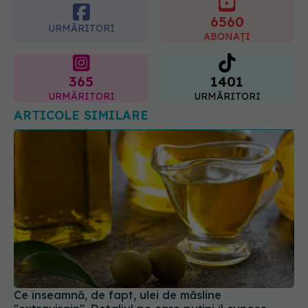
6560
URMĂRITORI
ABONAȚI
365
1401
URMĂRITORI
URMĂRITORI
ARTICOLE SIMILARE
Ce înseamnă, de fapt, ulei de măsline