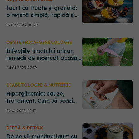
Iaurt cu fructe și granola:
o rețetă simplă, rapidă și
sănătoasă pentru micul
07.08.2023, 08:29
dejun
OBSTETRICĂ-GINECOLOGIE
Infecțiile tractului urinar,
remedii de încercat acasă.
Ce să nu faci niciodată.
04.01.2023, 22:39
Când trebuie să te prezinți
la medic
DIABETOLOGIE & NUTRIȚIE
Hiperglicemia: cauze,
tratament. Cum să scazi
nivelul zahărului din sânge
02.01.2023, 22:17
fără medicamente. Cum te
ajută varza acră sau
DIETĂ & DETOX
kefirul
De ce să mănânci iaurt cu