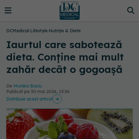
DCMedical
›
Lifestyle
›
Nutriție & Diete
Iaurtul care sabotează
dieta. Conține mai mult
zahăr decât o gogoașă
De
Monika Baciu
Publicat pe 30 mai 2026, 13:36
Distribuie acest articol