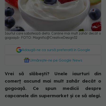
Iaurtul care sabotează dieta. Conține mai mult zahăr decât o
gogoașă- FOTO: Magnific@CreativeDesign32
Adaugă-ne ca sursă preferată în Google
Urmărește-ne pe Google News
Vrei să slăbești? Unele iaurturi din
comerț ascund mai mult zahăr decât o
gogoașă. Ce spun medicii despre
capcanele din supermarket și ce să alegi.