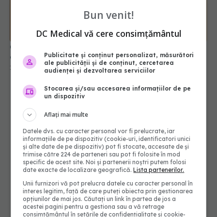
Bun venit!
Cum să nu arăți obosită chiar și după o noapte
albă. Trucurile care îți „trezesc” fața instant
DC Medical vă cere consimțământul
18 iun 2026, 08:49
Publicitate și conținut personalizat, măsurători
ale publicității și de conținut, cercetarea
audienței și dezvoltarea serviciilor
Stocarea și/sau accesarea informațiilor de pe
un dispozitiv
Aflați mai multe
Datele dvs. cu caracter personal vor fi prelucrate, iar
informațiile de pe dispozitiv (cookie-uri, identificatori unici
și alte date de pe dispozitiv) pot fi stocate, accesate de și
trimise către 224 de parteneri sau pot fi folosite în mod
specific de acest site. Noi și partenerii noștri putem folosi
date exacte de localizare geografică.
Lista partenerilor.
Unii furnizori vă pot prelucra datele cu caracter personal în
interes legitim, față de care puteți obiecta prin gestionarea
opțiunilor de mai jos. Căutați un link în partea de jos a
acestei pagini pentru a gestiona sau a vă retrage
consimțământul în setările de confidențialitate și cookie-