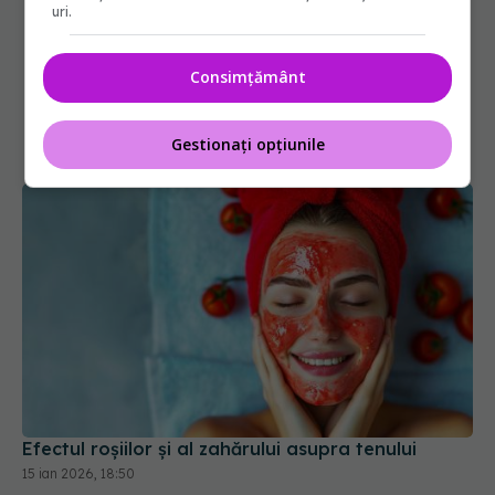
uri.
Consimțământ
Gestionați opțiunile
Efectul roșiilor și al zahărului asupra tenului
15 ian 2026, 18:50