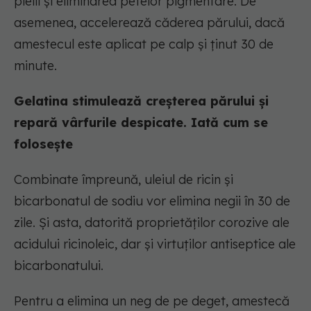
pielii și eliminarea petelor pigmentare. De
asemenea, accelerează căderea părului, dacă
amestecul este aplicat pe calp și ținut 30 de
minute.
Gelatina stimulează creșterea părului și
repară vârfurile despicate. Iată cum se
folosește
Combinate împreună, uleiul de ricin și
bicarbonatul de sodiu vor elimina negii în 30 de
zile. Și asta, datorită proprietăților corozive ale
acidului ricinoleic, dar și virtuților antiseptice ale
bicarbonatului.
Pentru a elimina un neg de pe deget, amestecă