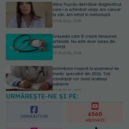
Greșeala care îți crește tensiunea
arterială. Nu este doar sarea din
solniță
07.08.2026, 12:14
Schimbare majoră la examenul de
medic specialist din 2026. Toți
candidații vor avea aceleași
subiecte
07.08.2026, 11:52
URMĂREȘTE-NE ȘI PE:
Cât durează simptomele
menopauzei?
07.08.2026, 15:14
6560
URMĂRITORI
ABONAȚI
365
1401
URMĂRITORI
URMĂRITORI