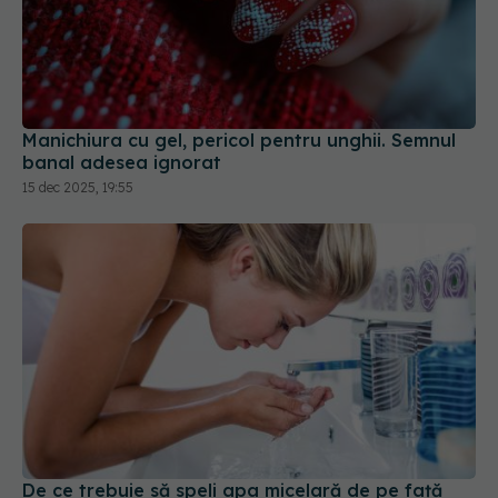
Manichiura cu gel, pericol pentru unghii. Semnul
banal adesea ignorat
15 dec 2025, 19:55
De ce trebuie să speli apa micelară de pe față
după ce te demachiezi
01 apr 2026, 19:23