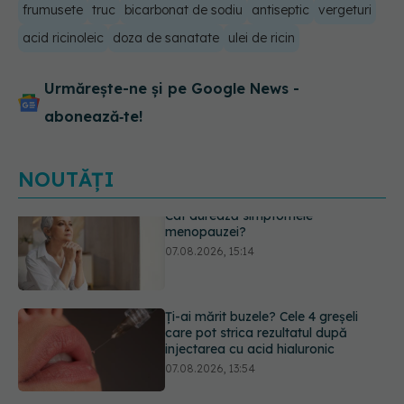
frumusete
truc
bicarbonat de sodiu
antiseptic
vergeturi
acid ricinoleic
doza de sanatate
ulei de ricin
Urmărește-ne și pe Google News -
abonează‑te!
NOUTĂȚI
Ți-ai mărit buzele? Cele 4 greșeli
care pot strica rezultatul după
injectarea cu acid hialuronic
07.08.2026, 13:54
Alina Pușcău dezvăluie diagnosticul
care i-a schimbat viața: Am cancer
la sân. Am intrat în metastază
07.08.2026, 12:39