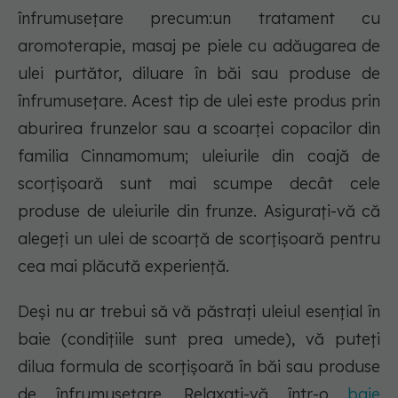
înfrumusețare precum:un tratament cu
aromoterapie, masaj pe piele cu adăugarea de
ulei purtător, diluare în băi sau produse de
înfrumusețare. Acest tip de ulei este produs prin
aburirea frunzelor sau a scoarței copacilor din
familia Cinnamomum; uleiurile din coajă de
scorțișoară sunt mai scumpe decât cele
produse de uleiurile din frunze. Asigurați-vă că
alegeți un ulei de scoarță de scorțișoară pentru
cea mai plăcută experiență.
Deși nu ar trebui să vă păstrați uleiul esențial în
baie (condițiile sunt prea umede), vă puteți
dilua formula de scorțișoară în băi sau produse
de înfrumusețare. Relaxați-vă într-o
baie