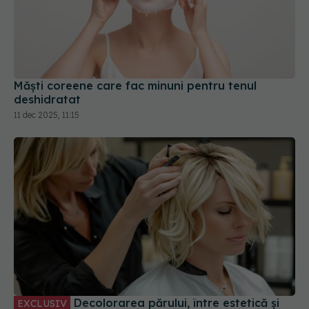
Măști coreene care fac minuni pentru tenul
deshidratat
11 dec 2025, 11:15
Decolorarea părului, între estetică și
EXCLUSIV
risc. Avertismentul dermatologilor
14 dec 2025, 13:21