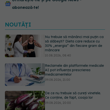
abonează‑te!
NOUTĂȚI
Reclamele din platformele medicale
AI pot influența prescrierea
medicamentelor
09.08.2026, 21:00
De ce nu trebuie să cureți vinetele.
Ce conține, de fapt, coaja lor
09.08.2026, 20:00
Excrescențele cutanate benigne în
zona genitală: cauze, simptome,
diagnostic și opțiuni de tratament