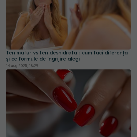
Ten matur vs ten deshidratat: cum faci diferența
și ce formule de îngrijire alegi
14 aug 2025, 18:29
De ce manichiura cu gel nu ar trebui purtată mai
mult de 3 săptămâni. Ce se întâmplă, de fapt, sub
stratul de gel