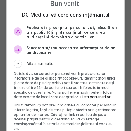
Bun venit!
DC Medical vă cere consimțământul
Publicitate și conținut personalizat, măsurători
ale publicității și de conținut, cercetarea
audienței și dezvoltarea serviciilor
Stocarea și/sau accesarea informațiilor de pe
un dispozitiv
Aflați mai multe
Datele dvs. cu caracter personal vor fi prelucrate, iar
Când să aplici masca de față pentru rezultate
informațiile de pe dispozitiv (cookie-uri, identificatori unici
vizibile
și alte date de pe dispozitiv) pot fi stocate, accesate de și
trimise către 224 de parteneri sau pot fi folosite în mod
19 oct 2025, 15:30
specific de acest site. Noi și partenerii noștri putem folosi
date exacte de localizare geografică.
Lista partenerilor.
Unii furnizori vă pot prelucra datele cu caracter personal în
interes legitim, față de care puteți obiecta prin gestionarea
opțiunilor de mai jos. Căutați un link în partea de jos a
acestei pagini pentru a gestiona sau a vă retrage
consimțământul în setările de confidențialitate și cookie-
uri.