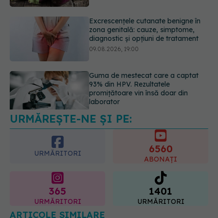
09.08.2026, 19:00
Guma de mestecat care a captat
93% din HPV. Rezultatele
promițătoare vin însă doar din
laborator
09.08.2026, 18:00
URMĂREȘTE-NE ȘI PE:
Nu trebuie să mănânci mai puțin ca
să slăbești? Dieta care reduce cu
30% „energia” din fiecare gram de
6560
mâncare
URMĂRITORI
ABONAȚI
10.08.2026, 08:40
365
1401
URMĂRITORI
URMĂRITORI
ARTICOLE SIMILARE