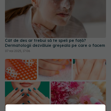
Cât de des ar trebui să te speli pe față?
Dermatologii dezvăluie greșeala pe care o facem
07 noi 2025, 17:06
Culorile de ojă care îmbătrânesc mâinile. Ce să
eviți
06 ian 2026, 10:16