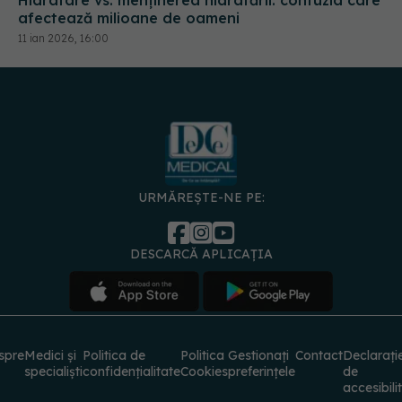
URMĂREȘTE-NE PE:
DESCARCĂ APLICAȚIA
spre
Medici și
Politica de
Politica
Gestionați
Contact
Declarați
specialiști
confidențialitate
Cookies
preferințele
de
accesibili
© 2026 PRESS MEDIA ELECTRONIC S.R.L. Toate drepturile rezervate