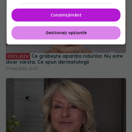
Consimțământ
Ce grăbește apariția ridurilor. Nu este
Gestionați opțiunile
EXCLUSIV
doar vârsta. Ce spun dermatologii
07 aug 2026, 10:02
Martha Stewart dezvăluie secretele anti-aging la
84 de ani. Produse ieftine pentru un ten fără