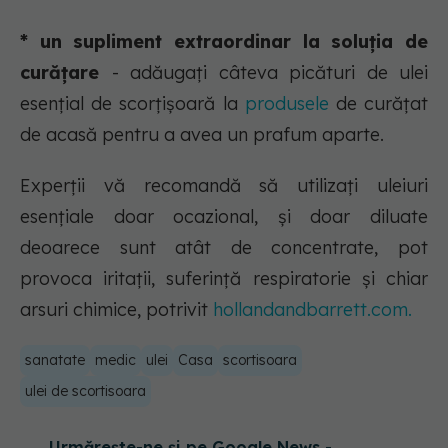
* un supliment extraordinar la soluția de
curățare
- adăugați câteva picături de ulei
esențial de scorțișoară la
produsele
de curățat
de acasă pentru a avea un prafum aparte.
Experții vă recomandă să utilizați uleiuri
esențiale doar ocazional, și doar diluate
deoarece sunt atât de concentrate, pot
provoca iritații, suferință respiratorie și chiar
arsuri chimice, potrivit
hollandandbarrett.com.
sanatate
medic
ulei
Casa
scortisoara
ulei de scortisoara
Urmărește-ne și pe Google News -