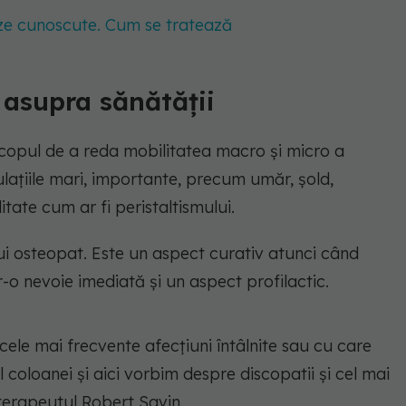
ze cunoscute. Cum se tratează
i asupra sănătății
scopul de a reda mobilitatea macro și micro a
culațiile mari, importante, precum umăr, șold,
tate cum ar fi peristaltismului.
i osteopat. Este un aspect curativ atunci când
tr-o nevoie imediată și un aspect profilactic.
ele mai frecvente afecțiuni întâlnite sau cu care
ul coloanei și aici vorbim despre discopatii și cel mai
 terapeutul Robert Savin.