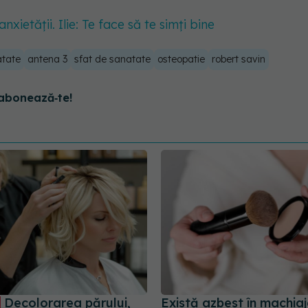
nxietății. Ilie: Te face să te simți bine
atate
antena 3
sfat de sanatate
osteopatie
robert savin
abonează‑te!
Decolorarea părului,
Există azbest în machiaj