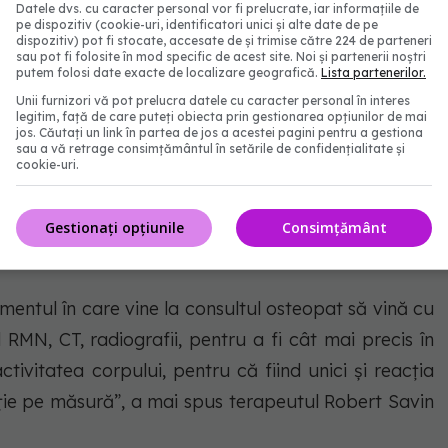
Datele dvs. cu caracter personal vor fi prelucrate, iar informațiile de
pe dispozitiv (cookie-uri, identificatori unici și alte date de pe
mandată osteopatia
dispozitiv) pot fi stocate, accesate de și trimise către 224 de parteneri
sau pot fi folosite în mod specific de acest site. Noi și partenerii noștri
putem folosi date exacte de localizare geografică.
Lista partenerilor.
ivă, este important să scoatem pacientul din starea
Unii furnizori vă pot prelucra datele cu caracter personal în interes
legitim, față de care puteți obiecta prin gestionarea opțiunilor de mai
ru întreținere, fără ca pacientul să aibă probleme,
jos. Căutați un link în partea de jos a acestei pagini pentru a gestiona
sau a vă retrage consimțământul în setările de confidențialitate și
 mașini, consumabilele, este foarte important să
cookie-uri.
ar atunci când ai probleme îți dai seama, de fapt,
Gestionați opțiunile
Consimțământ
omentul în care vine la consultul osteopat să vină cu
RMN, CT, radiografii, pentru a fi cât mai precis în
ctivitatea corpului, pentru că fiind unici și reacția
ție pe măsură”, a mai spus terapeutul Robert Savin