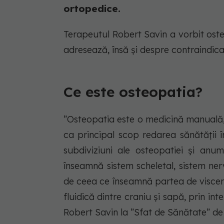
ortopedice.
Terapeutul Robert Savin a vorbit osteop
adresează, însă și despre contraindicaț
Ce este osteopatia?
”Osteopatia este o medicină manuală, 
ca principal scop redarea sănătății î
subdiviziuni ale osteopatiei și an
înseamnă sistem scheletal, sistem nerv
de ceea ce înseamnă partea de viscer
fluidică dintre craniu și sapă, prin in
Robert Savin la ”Sfat de Sănătate” de