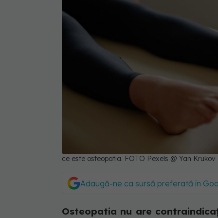
ce este osteopatia. FOTO Pexels @ Yan Krukov
Adaugă-ne ca sursă preferată în Go
Osteopatia nu are contraindicaț