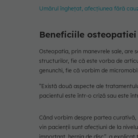
Umărul înghețat, afecțiunea fără cau
Beneficiile osteopatie
Osteopatia, prin manevrele sale, are 
structurilor, fie că este vorba de arti
genunchi, fie că vorbim de micromobili
”Există două aspecte ale tratamentulu
pacientul este într-o criză sau este în
Când vorbim despre partea curativă, c
vin pacienții sunt afecțiuni de la nivel
important, hernia de disc”, a explicat