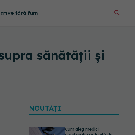
native fără fum
supra sănătății și
NOUTĂȚI
Cum aleg medicii
combinația potrivită de