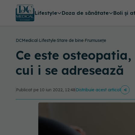
Lifestyle
Doza de sănătate
Boli și a
DCMedical
›
Lifestyle
›
Stare de bine
›
Frumusețe
Ce este osteopatia, 
cui i se adresează
Publicat pe 10 iun 2022, 12:48
Distribuie acest articol