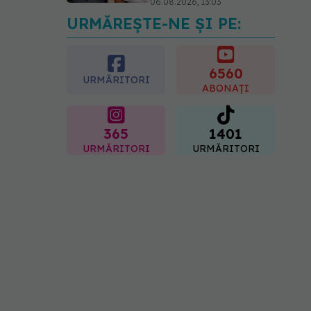
06.08.2026, 13:03
URMĂREȘTE-NE ȘI PE:
Colebil și Panzcebil,
blocate temporar în
farmacii. ANMDMR
explică de ce a luat
6560
URMĂRITORI
măsura
ABONAȚI
06.08.2026, 16:37
365
1401
URMĂRITORI
URMĂRITORI