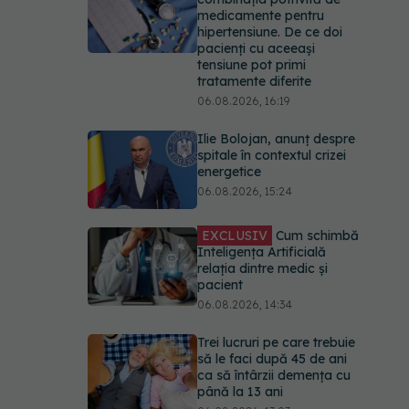
medicamente pentru
hipertensiune. De ce doi
pacienți cu aceeași
tensiune pot primi
tratamente diferite
06.08.2026, 16:19
Ilie Bolojan, anunț despre
spitale în contextul crizei
energetice
06.08.2026, 15:24
EXCLUSIV
Cum schimbă
Inteligența Artificială
relația dintre medic și
pacient
06.08.2026, 14:34
Trei lucruri pe care trebuie
să le faci după 45 de ani
ca să întârzii demența cu
până la 13 ani