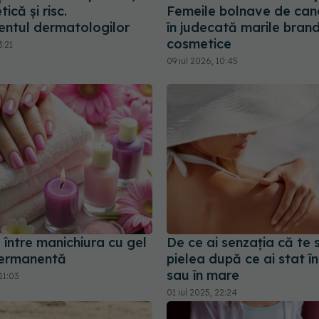
tică și risc.
Femeile bolnave de can
entul dermatologilor
în judecată marile brand
cosmetice
3:21
09 iul 2026, 10:45
 între manichiura cu gel
De ce ai senzația că te 
-permanentă
pielea după ce ai stat în
sau în mare
11:03
01 iul 2025, 22:24