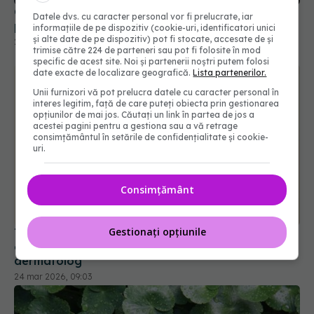
Gelurile UV și ojele hibride nu mai sunt sigure
Datele dvs. cu caracter personal vor fi prelucrate, iar
pentru manichiură. TPO, interzis în UE
informațiile de pe dispozitiv (cookie-uri, identificatori unici
și alte date de pe dispozitiv) pot fi stocate, accesate de și
26 aug 2025, 23:45
trimise către 224 de parteneri sau pot fi folosite în mod
specific de acest site. Noi și partenerii noștri putem folosi
date exacte de localizare geografică.
Lista partenerilor.
Unii furnizori vă pot prelucra datele cu caracter personal în
interes legitim, față de care puteți obiecta prin gestionarea
opțiunilor de mai jos. Căutați un link în partea de jos a
acestei pagini pentru a gestiona sau a vă retrage
consimțământul în setările de confidențialitate și cookie-
uri.
Consimțământ
Gestionați opțiunile
Trucuri simple care șterg cearcănele și ajută ochii
obosiți. Ingredientul cheie din creme, dezvăluit de
dermatolog
24 mar 2026, 09:03