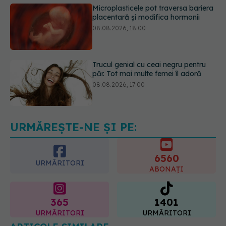
Trucul genial cu ceai negru pentru
păr. Tot mai multe femei îl adoră
08.08.2026, 17:00
Simptomele infecției cu Helicobacter
pylori. Se poate trăi cu această
bacterie în stomac?
09.08.2026, 09:00
URMĂREȘTE-NE ȘI PE:
6560
URMĂRITORI
ABONAȚI
365
1401
URMĂRITORI
URMĂRITORI