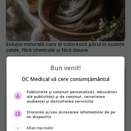
Soluția naturală care îți colorează părul în nuanțe
calde, fără chimicale și fără daune
10 oct 2025, 15:52
Bun venit!
DC Medical vă cere consimțământul
Publicitate și conținut personalizat, măsurători
ale publicității și de conținut, cercetarea
audienței și dezvoltarea serviciilor
Stocarea și/sau accesarea informațiilor de pe
un dispozitiv
Aflați mai multe