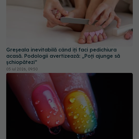
Greșeala inevitabilă când îți faci pedichiura
acasă. Podologii avertizează: „Poți ajunge să
șchiopătezi”
05 iul 2026, 09:50