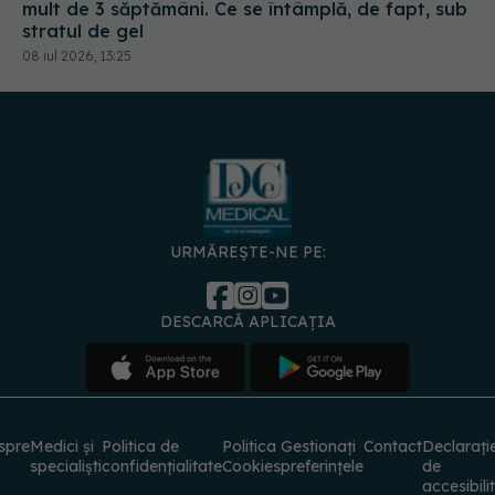
mult de 3 săptămâni. Ce se întâmplă, de fapt, sub
stratul de gel
08 iul 2026, 13:25
URMĂREȘTE-NE PE:
DESCARCĂ APLICAȚIA
spre
Medici și
Politica de
Politica
Gestionați
Contact
Declarați
specialiști
confidențialitate
Cookies
preferințele
de
accesibili