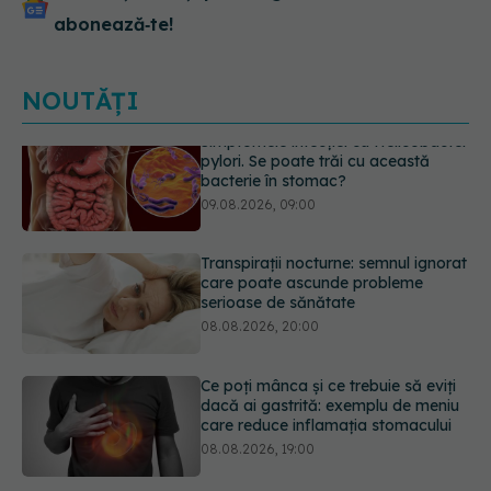
abonează‑te!
NOUTĂȚI
Transpirații nocturne: semnul ignorat
care poate ascunde probleme
serioase de sănătate
08.08.2026, 20:00
Ce poți mânca și ce trebuie să eviți
dacă ai gastrită: exemplu de meniu
care reduce inflamația stomacului
08.08.2026, 19:00
Microplasticele pot traversa bariera
placentară și modifica hormonii
08.08.2026, 18:00