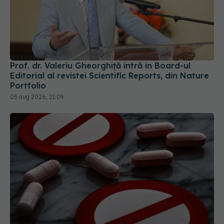
Prof. dr. Valeriu Gheorghiță intră în Board-ul
Editorial al revistei Scientific Reports, din Nature
Portfolio
05 aug 2026, 21:09
Colebil și Panzcebil, blocate temporar în farmacii.
ANMDMR explică de ce a luat măsura
06 aug 2026, 16:37