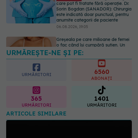
medic explică metoda corectă
06.08.2026, 18:08
URMĂREȘTE-NE ȘI PE:
EXCLUSIV
De ce unele paciente
cu cancer de col uterin nu mai ajung
la operație. Dr. Sorin Bogdan
6560
(SANADOR): Intervenția
URMĂRITORI
chirurgicală, doar în situații
ABONAȚI
particulare
06.08.2026, 20:45
365
1401
URMĂRITORI
URMĂRITORI
ARTICOLE SIMILARE