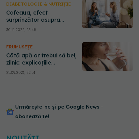
DIABETOLOGIE & NUTRIȚIE
Cafeaua, efect
surprinzător asupra
diabetului. Ce se întâmplă
30.11.2022, 23:48
dacă beți mai mult de 3 trei
cești pe zi
FRUMUSEȚE
Câtă apă ar trebui să bei,
zilnic: explicațiile
specialiștilor
21.09.2021, 22:51
Urmărește-ne și pe Google News -
abonează‑te!
NOUTĂȚI