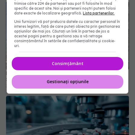
trimise către 224 de parteneri sau pot fi folosite în mod
specific de acest site. Noi și partenerii noștri putem folosi
date exacte de localizare geografică.
Lista partenerilor.
Unii furnizori vă pot prelucra datele cu caracter personal în
interes legitim, față de care puteți obiecta prin gestionarea
opțiunilor de mai jos. Căutați un link în partea de jos a
acestei pagini pentru a gestiona sau a vă retrage
consimțământul în setările de confidențialitate și cookie-
Pană majoră de curent afectează activitatea
uri.
Spitalului Județean, la Sibiu
31 iul 2026, 17:31
Consimțământ
Gestionați opțiunile