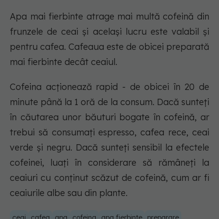
Apa mai fierbinte atrage mai multă cofeină din
frunzele de ceai și același lucru este valabil și
pentru cafea. Cafeaua este de obicei preparată
mai fierbinte decât ceaiul.
Cofeina acționează rapid - de obicei în 20 de
minute până la 1 oră de la consum. Dacă sunteți
în căutarea unor băuturi bogate în cofeină, ar
trebui să consumați espresso, cafea rece, ceai
verde și negru. Dacă sunteți sensibil la efectele
cofeinei, luați în considerare să rămâneți la
ceaiuri cu conținut scăzut de cofeină, cum ar fi
ceaiurile albe sau din plante.
ceai
cafea
apa
cofeina
apa fierbinte
preparare