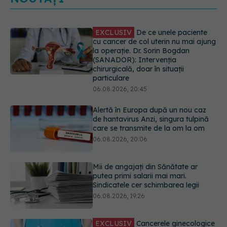
Alertă în Europa după un nou caz
de hantavirus Anzi, singura tulpină
care se transmite de la om la om
06.08.2026, 20:06
Mii de angajați din Sănătate ar
putea primi salarii mai mari.
Sindicatele cer schimbarea legii
06.08.2026, 19:26
EXCLUSIV
Cancerele ginecologice
care pot fi tratate fără operație. Dr.
Sorin Bogdan (SANADOR): Chirurgia
este indicată doar punctual, pentru
anumite categorii de paciente
06.08.2026, 19:05
Greșeala pe care milioane de femei
o fac când își cumpără sutien. Un