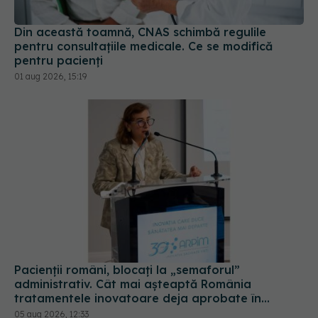
01 aug 2026, 15:19
Pacienții români, blocați la „semaforul”
administrativ. Cât mai așteaptă România
tratamentele inovatoare deja aprobate în
Europa
05 aug 2026, 12:33