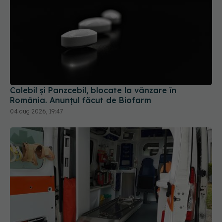
Colebil și Panzcebil, blocate la vânzare în
România. Anunțul făcut de Biofarm
04 aug 2026, 19:47
Ministerul Sănătății schimbă regulile: caravanele
medicale vor putea ajunge și în școli fără
autorizație sanitară