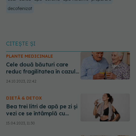
decofeinizat
CITEȘTE ȘI
PLANTE MEDICINALE
Cele două băuturi care
reduc fragilitatea în cazul
vârstnicilor, antidot pentru
24.10.2023, 22:42
vârsta de aur. Pot fi
consumate zilnic
DIETĂ & DETOX
Bea trei litri de apă pe zi și
vezi ce se întâmplă cu
organismul tău. Efectul e
15.04.2023, 11:30
uimitor