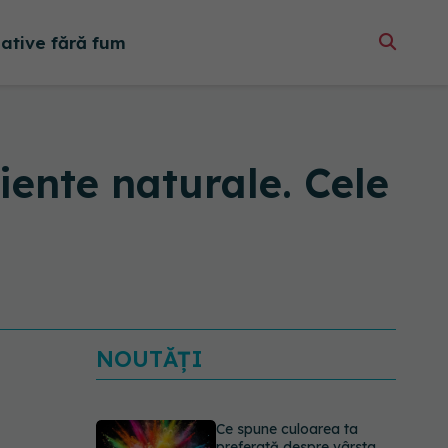
native fără fum
iente naturale. Cele
NOUTĂȚI
Ce spune culoarea ta
preferată despre vârsta