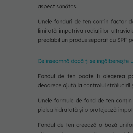
aspect sănătos.
Unele fonduri de ten conțin factor de
limitată împotriva radiațiilor ultravio
prealabil un produs separat cu SPF pe
Ce înseamnă dacă ți se îngălbenește un
Fondul de ten poate fi alegerea po
deoarece ajută la controlul strălucirii și
Unele formule de fond de ten conțin 
pielea hidratată și o protejează împotr
Fondul de ten creează o bază uniform