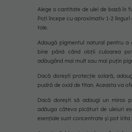
Alege o cantitate de ulei de bază în fu
Poți începe cu aproximativ 1-2 linguri 
tale.
Adaugă pigmentul natural pentru a 
bine până când obții culoarea potr
adăugând mai mult sau mai puțin pig
Dacă dorești protecție solară, adau
pudră de oxid de titan. Aceasta va ofe
Dacă dorești să adaugi un miros pl
adăuga câteva picături de uleiuri ese
esențiale sunt concentrate și pot irita 