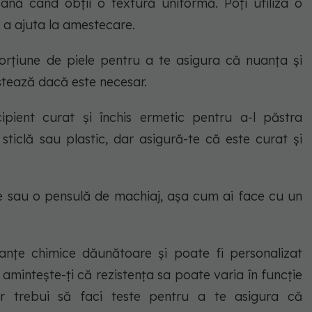
ână când obții o textură uniformă. Poți utiliza o
 a ajuta la amestecare.
rțiune de piele pentru a te asigura că nuanța și
ustează dacă este necesar.
ipient curat și închis ermetic pentru a-l păstra
 sticlă sau plastic, dar asigură-te că este curat și
le sau o pensulă de machiaj, așa cum ai face cu un
anțe chimice dăunătoare și poate fi personalizat
, amintește-ți că rezistența sa poate varia în funcție
ar trebui să faci teste pentru a te asigura că