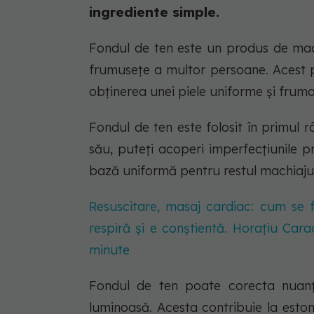
ingrediente simple.
Fondul de ten este un produs de machi
frumusețe a multor persoane. Acest pr
obținerea unei piele uniforme și frum
Fondul de ten este folosit în primul r
său, puteți acoperi imperfecțiunile 
bază uniformă pentru restul machiajul
Resuscitare, masaj cardiac: cum se f
respiră și e conștientă. Horațiu Car
minute
Fondul de ten poate corecta nuanța
luminoasă. Acesta contribuie la esto