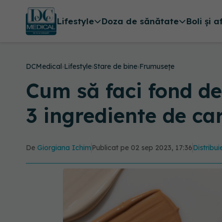
Lifestyle
Doza de sănătate
Boli și a
DCMedical
›
Lifestyle
›
Stare de bine
›
Frumusețe
Cum să faci fond de
3 ingrediente de ca
De
Giorgiana Ichim
Publicat pe 02 sep 2023, 17:36
Distribui