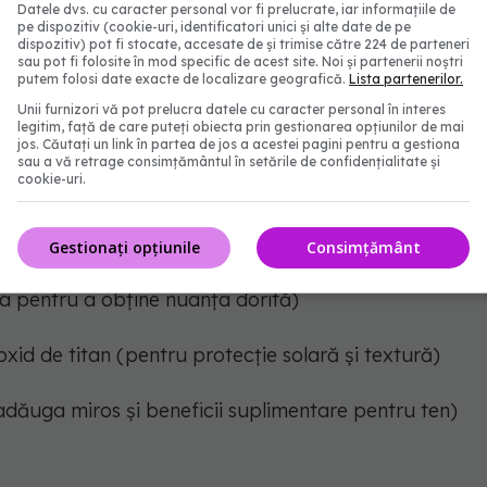
Datele dvs. cu caracter personal vor fi prelucrate, iar informațiile de
pe dispozitiv (cookie-uri, identificatori unici și alte date de pe
grediente naturale poate fi o alternativă sănătoasă și
dispozitiv) pot fi stocate, accesate de și trimise către 224 de parteneri
omerciale. Iată cum poți să îl faci acasă:
sau pot fi folosite în mod specific de acest site. Noi și partenerii noștri
putem folosi date exacte de localizare geografică.
Lista partenerilor.
Unii furnizori vă pot prelucra datele cu caracter personal în interes
e ten natural:
legitim, față de care puteți obiecta prin gestionarea opțiunilor de mai
jos. Căutați un link în partea de jos a acestei pagini pentru a gestiona
sau a vă retrage consimțământul în setările de confidențialitate și
 pentru tipul tău de ten, de exemplu, ulei de migdale
cookie-uri.
u ulei de jojoba)
Gestionați opțiunile
Consimțământ
 pudră de scorțișoară, pudră de nucă de cocos,
 pentru a obține nuanța dorită)
xid de titan (pentru protecție solară și textură)
a adăuga miros și beneficii suplimentare pentru ten)