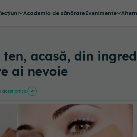
fecțiuni
Academia de sănătate
Evenimente
Alter
 ten, acasă, din ingred
re ai nevoie
e acest articol