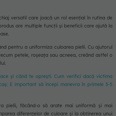
aj versatil care joacă un rol esențial în rutina de
odus are multiple funcții și beneficii care ajută la
oase.
ând pentru a uniformiza culoarea pielii. Cu ajutorul
precum petele, roșeața sau acneea, creând astfel o
ui.
ace și când te oprești. Cum verifici dacă victima
acaș: E important să începi manevra în primele 3-5
 pielii, făcând-o să arate mai uniformă și mai
mparea diferențelor de culoare și la obținerea unui