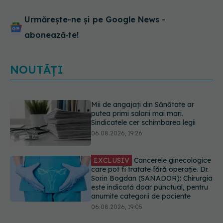
Urmărește-ne și pe Google News -
abonează‑te!
NOUTĂȚI
EXCLUSIV
Cancerele ginecologice
care pot fi tratate fără operație. Dr.
Sorin Bogdan (SANADOR): Chirurgia
este indicată doar punctual, pentru
anumite categorii de paciente
06.08.2026, 19:05
Greșeala pe care milioane de femei
o fac când își cumpără sutien. Un
medic explică metoda corectă
06.08.2026, 18:08