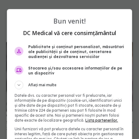
Bun venit!
DC Medical vă cere consimțământul
Publicitate și conținut personalizat, măsurători
ale publicității și de conținut, cercetarea
audienței și dezvoltarea serviciilor
Stocarea și/sau accesarea informațiilor de pe
un dispozitiv
Aflați mai multe
Datele dvs. cu caracter personal vor fi prelucrate, iar
CNAS propune reforma Contractului-cadru. Ce se
informațiile de pe dispozitiv (cookie-uri, identificatori unici
schimbă pentru pacienți, medici și spitale din 2026
și alte date de pe dispozitiv) pot fi stocate, accesate de și
trimise către 224 de parteneri sau pot fi folosite în mod
30 iul 2026, 19:45
specific de acest site. Noi și partenerii noștri putem folosi
date exacte de localizare geografică.
Lista partenerilor.
Unii furnizori vă pot prelucra datele cu caracter personal în
interes legitim, față de care puteți obiecta prin gestionarea
opțiunilor de mai jos. Căutați un link în partea de jos a