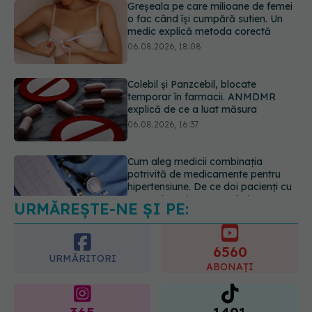
Colebil și Panzcebil, blocate
temporar în farmacii. ANMDMR
explică de ce a luat măsura
06.08.2026, 16:37
Cum aleg medicii combinația
potrivită de medicamente pentru
hipertensiune. De ce doi pacienți cu
aceeași tensiune pot primi
tratamente diferite
06.08.2026, 16:19
URMĂREȘTE-NE ȘI PE:
Mii de angajați din Sănătate ar
putea primi salarii mai mari.
Sindicatele cer schimbarea legii
6560
06.08.2026, 19:26
URMĂRITORI
ABONAȚI
365
1401
URMĂRITORI
URMĂRITORI
ARTICOLE SIMILARE