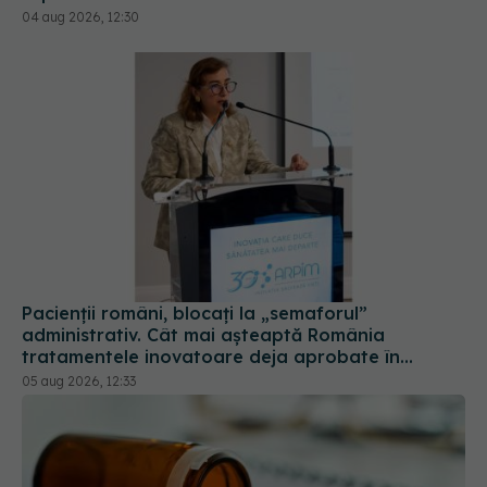
Pacienții români, blocați la „semaforul”
administrativ. Cât mai așteaptă România
tratamentele inovatoare deja aprobate în
Europa
05 aug 2026, 12:33