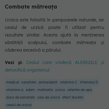
Combate mătreața
Urzica este folosită în șampoanele naturale, iar
ceaiul de urzică poate fi utilizat pentru
rezultate similar. Acesta ajută la menținerea
sănătății scalpului, combate mătreața și
căderea excesivă a părului.
Vezi și:
Ceaiul care vindecă ALERGIILE și
detoxifică organismul
medical
sanatate
antioxidanti
vitamina C
Vitamina D
vitamina a
edem
matreata
urzica
retentie de apa
doza de sanatate
ceai de urzica
efect diuretic
ceaiul de urzica