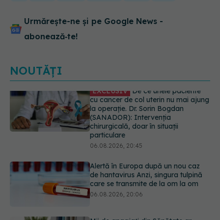
Urmărește-ne și pe Google News -
abonează‑te!
NOUTĂȚI
Alertă în Europa după un nou caz
de hantavirus Anzi, singura tulpină
care se transmite de la om la om
06.08.2026, 20:06
Mii de angajați din Sănătate ar
putea primi salarii mai mari.
Sindicatele cer schimbarea legii
06.08.2026, 19:26
EXCLUSIV
Cancerele ginecologice