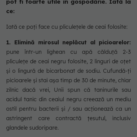
pot fi foarte utile în gospodărie. Iată la
ce:
Iată ce poți face cu pliculețele de ceai folosite:
1. Elimină mirosul neplăcut al picioarelor:
pune într-un lighean cu apă călduță 2-3
pliculețe de ceai negru folosite, 2 linguri de oțet
și o lingură de bicarbonat de sodiu. Cufundă-ți
picioarele și stai așa timp de 30 de minute, chiar
zilnic dacă vrei, Unii spun că taninurile sau
acidul tanic din ceaiul negru creează un mediu
ostil pentru bacterii și / sau acționează ca un
astringent care contractă țesutul, inclusiv
glandele sudoripare.