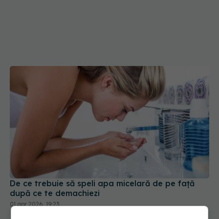
De ce trebuie să speli apa micelară de pe față
după ce te demachiezi
01 apr 2026, 19:23