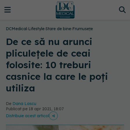
DCMedical
›
Lifestyle
›
Stare de bine
›
Frumusețe
De ce să nu arunci
pliculețele de ceai
folosite: 10 treburi
casnice la care le poți
utiliza
De
Dana Lascu
Publicat pe 18 apr 2021, 18:07
Distribuie acest articol