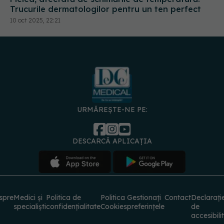
URMĂREȘTE-NE PE:
DESCARCĂ APLICAȚIA
spre
Medici și
Politica de
Politica
Gestionați
Contact
Declarați
specialiști
confidențialitate
Cookies
preferințele
de
accesibili
© 2026 PRESS MEDIA ELECTRONIC S.R.L. Toate drepturile rezervate