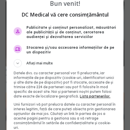
Bun venit!
DC Medical vă cere consimțământul
Publicitate și conținut personalizat, măsurători
ale publicității și de conținut, cercetarea
audienței și dezvoltarea serviciilor
Obiceiurile zilnice care accelerează îmbătrânirea
Stocarea și/sau accesarea informațiilor de pe
un dispozitiv
tenului
08 apr 2026, 16:34
Aflați mai multe
Datele dvs. cu caracter personal vor fi prelucrate, iar
informațiile de pe dispozitiv (cookie-uri, identificatori unici
și alte date de pe dispozitiv) pot fi stocate, accesate de și
trimise către 224 de parteneri sau pot fi folosite în mod
specific de acest site. Noi și partenerii noștri putem folosi
date exacte de localizare geografică.
Lista partenerilor.
Unii furnizori vă pot prelucra datele cu caracter personal în
interes legitim, față de care puteți obiecta prin gestionarea
opțiunilor de mai jos. Căutați un link în partea de jos a
acestei pagini pentru a gestiona sau a vă retrage
consimțământul în setările de confidențialitate și cookie-
uri.