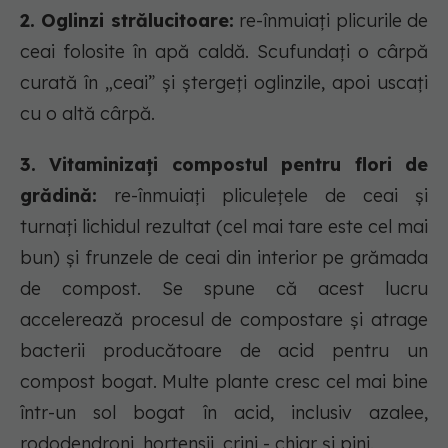
2. Oglinzi strălucitoare:
re-înmuiați plicurile de
ceai folosite în apă caldă. Scufundați o cârpă
curată în „ceai” și ștergeți oglinzile, apoi uscați
cu o altă cârpă.
3. Vitaminizați compostul pentru flori de
grădină:
re-înmuiați pliculețele de ceai și
turnați lichidul rezultat (cel mai tare este cel mai
bun) și frunzele de ceai din interior pe grămada
de compost. Se spune că acest lucru
accelerează procesul de compostare și atrage
bacterii producătoare de acid pentru un
compost bogat. Multe plante cresc cel mai bine
într-un sol bogat în acid, inclusiv azalee,
rododendroni, hortensii, crini - chiar și pini.