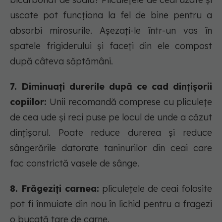
uscate pot funcționa la fel de bine pentru a
absorbi mirosurile. Așezați-le într-un vas în
spatele frigiderului și faceți din ele compost
după câteva săptămâni.
7. Diminuați durerile după ce cad dințișorii
copiilor:
Unii recomandă comprese cu pliculețe
de cea ude și reci puse pe locul de unde a căzut
dințișorul. Poate reduce durerea și reduce
sângerările datorate taninurilor din ceai care
fac constrictă vasele de sânge.
8. Frăgeziți carnea:
pliculețele de ceai folosite
pot fi înmuiate din nou în lichid pentru a fragezi
o bucată tare de carne.