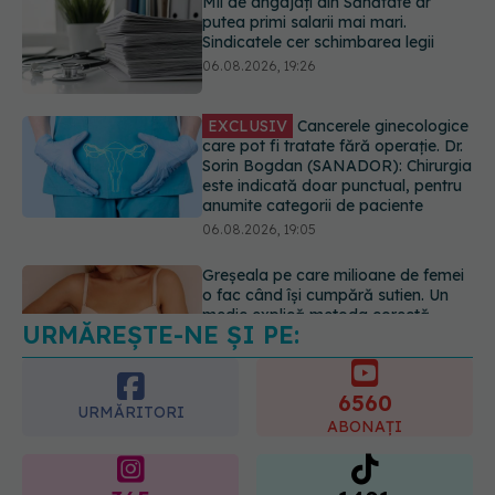
care pot fi tratate fără operație. Dr.
Sorin Bogdan (SANADOR): Chirurgia
este indicată doar punctual, pentru
anumite categorii de paciente
06.08.2026, 19:05
Greșeala pe care milioane de femei
o fac când își cumpără sutien. Un
medic explică metoda corectă
06.08.2026, 18:08
URMĂREȘTE-NE ȘI PE:
EXCLUSIV
De ce unele paciente
cu cancer de col uterin nu mai ajung
la operație. Dr. Sorin Bogdan
6560
(SANADOR): Intervenția
URMĂRITORI
chirurgicală, doar în situații
ABONAȚI
particulare
06.08.2026, 20:45
365
1401
URMĂRITORI
URMĂRITORI
ARTICOLE SIMILARE