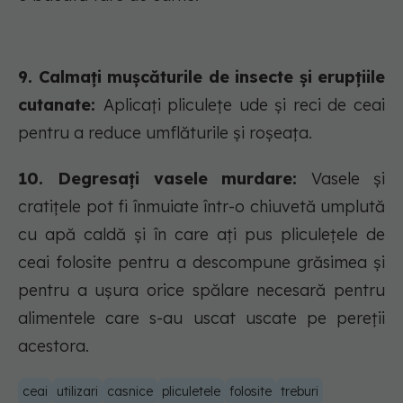
9. Calmați mușcăturile de insecte și erupțiile
cutanate:
Aplicați pliculețe ude și reci de ceai
pentru a reduce umflăturile și roșeața.
10. Degresați vasele murdare:
Vasele și
cratițele pot fi înmuiate într-o chiuvetă umplută
cu apă caldă și în care ați pus pliculețele de
ceai folosite pentru a descompune grăsimea și
pentru a ușura orice spălare necesară pentru
alimentele care s-au uscat uscate pe pereții
acestora.
ceai
utilizari
casnice
pliculetele
folosite
treburi