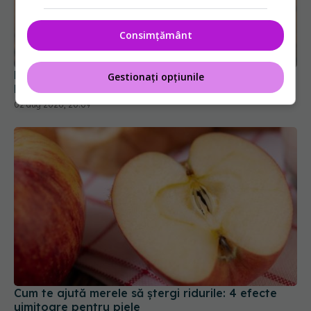
Folosești parfum înainte să ieși la soare?
Consimțământ
Dermatologii recomandă să eviți acest obicei
02 aug 2026, 20:09
Gestionați opțiunile
Cum te ajută merele să ștergi ridurile: 4 efecte
uimitoare pentru piele
15 noi 2025, 17:54