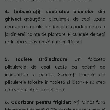
4. Îmbunătățiți sănătatea plantelor din
ghiveci
adăugând pliculețele de ceai uzate
deasupra stratului de drenaj din partea de jos a
jardinierei înainte de plantare. Pliculețele de ceai
rețin apa și păstrează nutrienții în sol.
5. Toalete strălucitoare:
Unii folosesc
pliculețele de ceai uzate ca agenți de
îndepărtare a petelor. Scoateți frunzele din
pliculețele folosite în toaletă și lăsați-le să stea
câteva ore. Apoi trageți apa.
6. Odorizant pentru frigider:
Ați rămas fără
bicarbonat de sodiu? Pliculețele de ceai uzate și