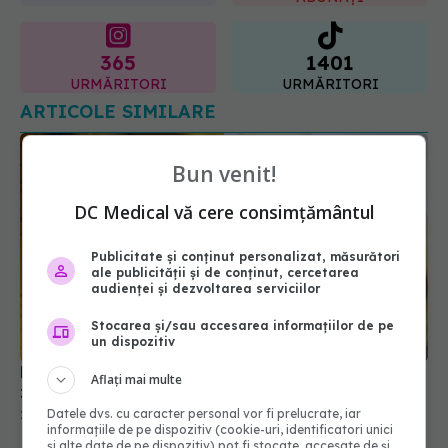
URMĂRITORI
URMĂRITORI
ARTICOLE SIMILARE
Bun venit!
DC Medical vă cere consimțământul
Publicitate și conținut personalizat, măsurători
ale publicității și de conținut, cercetarea
audienței și dezvoltarea serviciilor
De ce să-ți pui coajă de banană pe față timp de 7
zile
Stocarea și/sau accesarea informațiilor de pe
22 aug 2025, 23:05
un dispozitiv
Aflați mai multe
Datele dvs. cu caracter personal vor fi prelucrate, iar
informațiile de pe dispozitiv (cookie-uri, identificatori unici
și alte date de pe dispozitiv) pot fi stocate, accesate de și