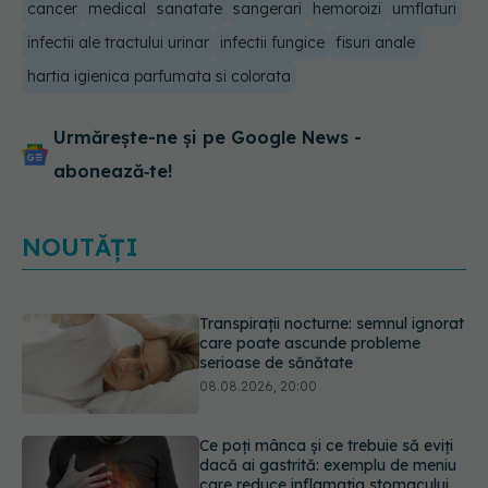
cancer
medical
sanatate
sangerari
hemoroizi
umflaturi
infectii ale tractului urinar
infectii fungice
fisuri anale
hartia igienica parfumata si colorata
Urmărește-ne și pe Google News -
abonează‑te!
NOUTĂȚI
Ce poți mânca și ce trebuie să eviți
dacă ai gastrită: exemplu de meniu
care reduce inflamația stomacului
08.08.2026, 19:00
Microplasticele pot traversa bariera
placentară și modifica hormonii