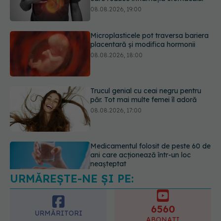
08.08.2026, 18:00
Trucul genial cu ceai negru pentru
păr. Tot mai multe femei îl adoră
08.08.2026, 17:00
Medicamentul folosit de peste 60 de
ani care acționează într-un loc
neașteptat
08.08.2026, 16:00
URMĂREȘTE-NE ȘI PE:
Transpirații nocturne: semnul ignorat
care poate ascunde probleme
serioase de sănătate
6560
08.08.2026, 20:00
URMĂRITORI
ABONAȚI
365
1401