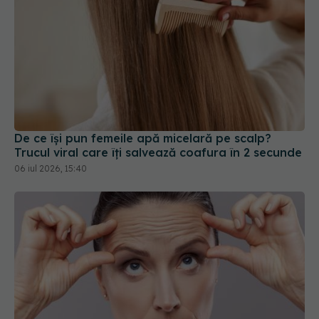
De ce își pun femeile apă micelară pe scalp?
Trucul viral care îți salvează coafura în 2 secunde
06 iul 2026, 15:40
Greșelile banale care fac ridurile de pe frunte