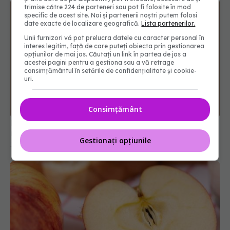
trimise către 224 de parteneri sau pot fi folosite în mod
specific de acest site. Noi și partenerii noștri putem folosi
date exacte de localizare geografică.
Lista partenerilor.
Unii furnizori vă pot prelucra datele cu caracter personal în
interes legitim, față de care puteți obiecta prin gestionarea
opțiunilor de mai jos. Căutați un link în partea de jos a
acestei pagini pentru a gestiona sau a vă retrage
consimțământul în setările de confidențialitate și cookie-
uri.
Masca ce îți repară părul de la rădăcină. Ai
nevoie de doar două ingrediente
10 ian 2026, 09:00
Consimțământ
Gestionați opțiunile