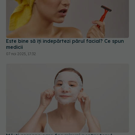
Este bine să îți îndepărtezi părul facial? Ce spun
medicii
07 noi 2025, 17:32
Măști coreene care fac minuni pentru tenul
deshidratat
11 dec 2025, 11:15