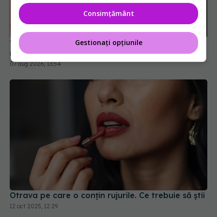
Ți-ai mărit buzele? Cele 4 greșeli care pot strica
rezultatul după injectarea cu acid hialuronic
Consimțământ
07 aug 2026, 13:54
Gestionați opțiunile
Otrava pe care o conțin rujurile. Ce trebuie să știi
12 oct 2025, 12:29