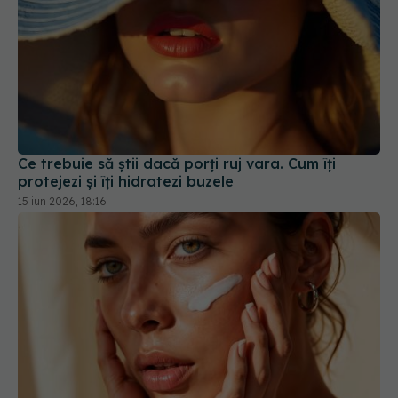
Ce trebuie să știi dacă porți ruj vara. Cum îți
protejezi și îți hidratezi buzele
15 iun 2026, 18:16
Cum să nu arăți obosită chiar și după o noapte
albă. Trucurile care îți „trezesc” fața instant
18 iun 2026, 08:49