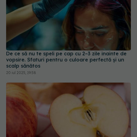
De ce să nu te speli pe cap cu 2–3 zile înainte de
vopsire. Sfaturi pentru o culoare perfectă și un
scalp sănătos
20 iul 2025, 19:58
Cum te ajută merele să ștergi ridurile: 4 efecte
uimitoare pentru piele