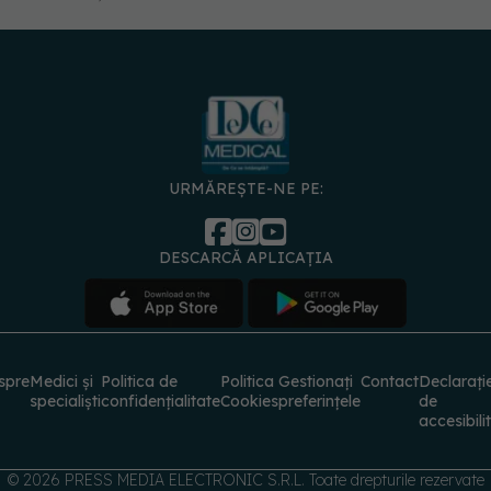
URMĂREȘTE-NE PE:
DESCARCĂ APLICAȚIA
spre
Medici și
Politica de
Politica
Gestionați
Contact
Declarați
specialiști
confidențialitate
Cookies
preferințele
de
accesibili
© 2026 PRESS MEDIA ELECTRONIC S.R.L. Toate drepturile rezervate