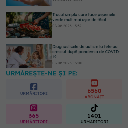
Diagnosticele de autism la fete au
crescut după pandemia de COVID-
19
08.08.2026, 15:00
URMĂREȘTE-NE ȘI PE:
Microplasticele pot traversa bariera
placentară și modifica hormonii
08.08.2026, 18:00
6560
URMĂRITORI
ABONAȚI
365
1401
URMĂRITORI
URMĂRITORI
ARTICOLE SIMILARE