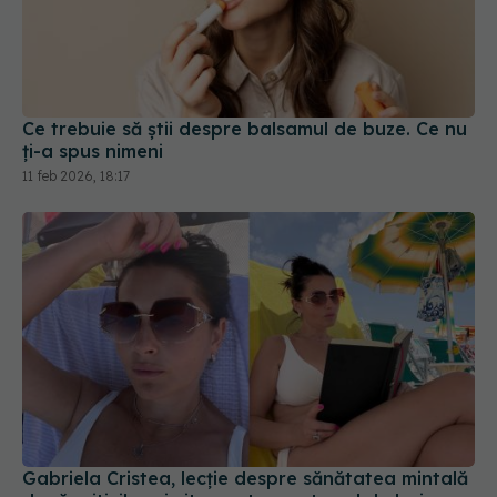
Ce trebuie să știi despre balsamul de buze. Ce nu
ți-a spus nimeni
11 feb 2026, 18:17
Gabriela Cristea, lecție despre sănătatea mintală
după criticile primite pentru costumul de baie:
„Viața nu începe la măsura XS”
27 iul 2026, 11:11