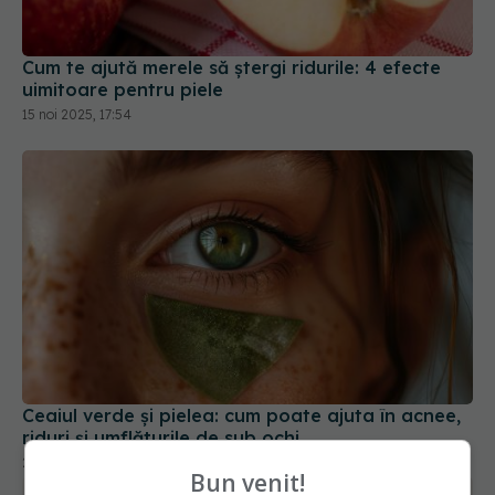
15 noi 2025, 17:54
Ceaiul verde și pielea: cum poate ajuta în acnee,
riduri și umflăturile de sub ochi
22 mar 2026, 15:41
Bun venit!