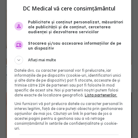
DC Medical vă cere consimțământul
Publicitate și conținut personalizat, măsurători
ale publicității și de conținut, cercetarea
audienței și dezvoltarea serviciilor
Trucul simplu care "șterge" pungile de sub ochi în
Stocarea și/sau accesarea informațiilor de pe
un dispozitiv
câteva minute
19 mar 2026, 15:04
Aflați mai multe
Datele dvs. cu caracter personal vor fi prelucrate, iar
informațiile de pe dispozitiv (cookie-uri, identificatori unici
și alte date de pe dispozitiv) pot fi stocate, accesate de și
trimise către 224 de parteneri sau pot fi folosite în mod
specific de acest site. Noi și partenerii noștri putem folosi
date exacte de localizare geografică.
Lista partenerilor.
Unii furnizori vă pot prelucra datele cu caracter personal în
interes legitim, față de care puteți obiecta prin gestionarea
opțiunilor de mai jos. Căutați un link în partea de jos a
acestei pagini pentru a gestiona sau a vă retrage
consimțământul în setările de confidențialitate și cookie-
uri.