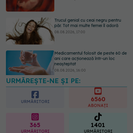
08.08.2026, 17:00
Medicamentul folosit de peste 60 de
ani care acționează într-un loc
neașteptat
08.08.2026, 16:00
URMĂREȘTE-NE ȘI PE:
Transpirații nocturne: semnul ignorat
care poate ascunde probleme
serioase de sănătate
6560
08.08.2026, 20:00
URMĂRITORI
ABONAȚI
365
1401
URMĂRITORI
URMĂRITORI
ARTICOLE SIMILARE