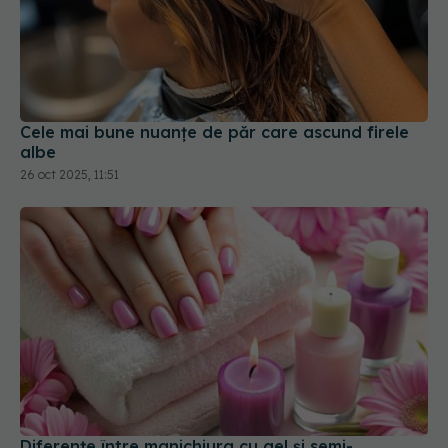
Cele mai bune nuanțe de păr care ascund firele
albe
26 oct 2025, 11:51
Diferențe între manichiura cu gel și semi-
permanentă
28 mar 2026, 11:03