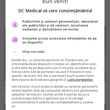
Bun venit!
DC Medical vă cere consimțământul
Publicitate și conținut personalizat, măsurători
ale publicității și de conținut, cercetarea
audienței și dezvoltarea serviciilor
Stocarea și/sau accesarea informațiilor de pe
un dispozitiv
Aflați mai multe
Datele dvs. cu caracter personal vor fi prelucrate, iar
Manichiura cu gel, pericol pentru unghii. Semnul
informațiile de pe dispozitiv (cookie-uri, identificatori unici
banal adesea ignorat
și alte date de pe dispozitiv) pot fi stocate, accesate de și
trimise către 224 de parteneri sau pot fi folosite în mod
15 dec 2025, 19:55
specific de acest site. Noi și partenerii noștri putem folosi
date exacte de localizare geografică.
Lista partenerilor.
Unii furnizori vă pot prelucra datele cu caracter personal în
interes legitim, față de care puteți obiecta prin gestionarea
opțiunilor de mai jos. Căutați un link în partea de jos a
acestei pagini pentru a gestiona sau a vă retrage
consimțământul în setările de confidențialitate și cookie-
uri.