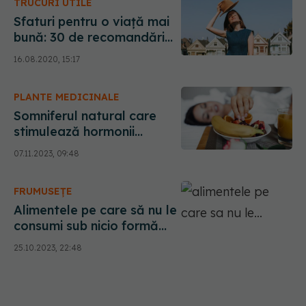
TRUCURI UTILE
Sfaturi pentru o viață mai
bună: 30 de recomandări
de la un medic
16.08.2020, 15:17
PLANTE MEDICINALE
Somniferul natural care
stimulează hormonii
somnului. Te ajută să
07.11.2023, 09:48
slăbești în timp ce dormi
FRUMUSEȚE
Alimentele pe care să nu le
consumi sub nicio formă
înainte de culcare. Pot
25.10.2023, 22:48
provoca și disconfort
stomacal. Ce te ajută să ai
un somn liniștit