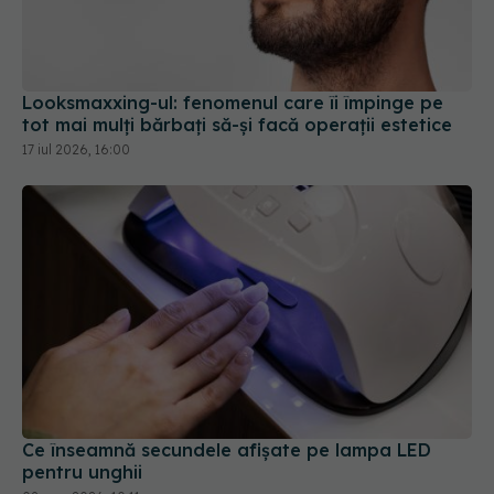
Looksmaxxing-ul: fenomenul care îi împinge pe
tot mai mulți bărbați să-și facă operații estetice
17 iul 2026, 16:00
Ce înseamnă secundele afișate pe lampa LED
pentru unghii
08 mar 2026, 10:11