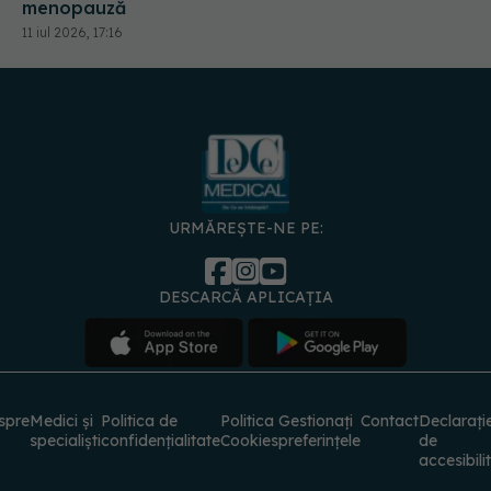
URMĂREȘTE-NE PE:
DESCARCĂ APLICAȚIA
spre
Medici și
Politica de
Politica
Gestionați
Contact
Declarați
specialiști
confidențialitate
Cookies
preferințele
de
accesibili
© 2026 PRESS MEDIA ELECTRONIC S.R.L. Toate drepturile rezervate