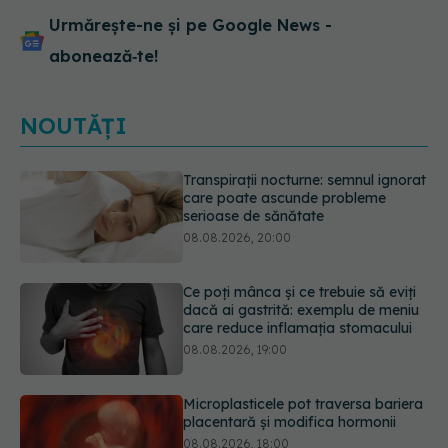
Urmărește-ne și pe Google News -
abonează‑te!
NOUTĂȚI
Ce poți mânca și ce trebuie să eviți
dacă ai gastrită: exemplu de meniu
care reduce inflamația stomacului
08.08.2026, 19:00
Microplasticele pot traversa bariera
placentară și modifica hormonii
08.08.2026, 18:00
Trucul genial cu ceai negru pentru
păr. Tot mai multe femei îl adoră