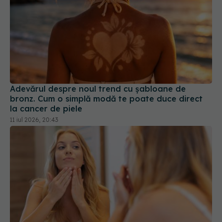
Adevărul despre noul trend cu șabloane de
bronz. Cum o simplă modă te poate duce direct
la cancer de piele
11 iul 2026, 20:43
Ten matur vs ten deshidratat: cum faci diferența
și ce formule de îngrijire alegi