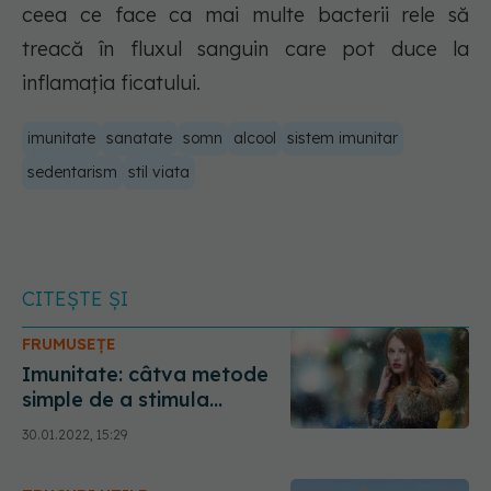
ceea ce face ca mai multe bacterii rele să
treacă în fluxul sanguin care pot duce la
inflamația ficatului.
imunitate
sanatate
somn
alcool
sistem imunitar
sedentarism
stil viata
CITEȘTE ȘI
FRUMUSEȚE
Imunitate: câtva metode
simple de a stimula
sistemul imunitar
30.01.2022, 15:29