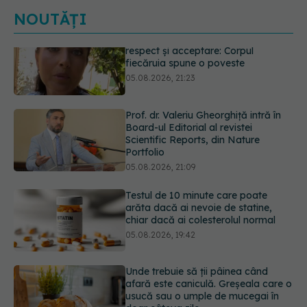
NOUTĂȚI
Prof. dr. Valeriu Gheorghiță intră în
Board-ul Editorial al revistei
Scientific Reports, din Nature
Portfolio
05.08.2026, 21:09
Testul de 10 minute care poate
arăta dacă ai nevoie de statine,
chiar dacă ai colesterolul normal
05.08.2026, 19:42
Unde trebuie să ții pâinea când
afară este caniculă. Greșeala care o
usucă sau o umple de mucegai în
doar câteva zile
05.08.2026, 18:33
Primele 5 semne ale bolii Parkinson