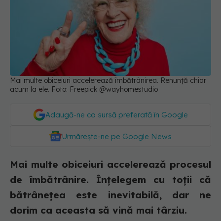
Mai multe obiceiuri accelerează îmbătrânirea. Renunță chiar
acum la ele. Foto: Freepick @wayhomestudio
Adaugă-ne ca sursă preferată în Google
Urmărește-ne pe Google News
Mai multe obiceiuri accelerează procesul
de îmbătrânire. Înțelegem cu toții că
bătrânețea este inevitabilă, dar ne
dorim ca aceasta să vină mai târziu.