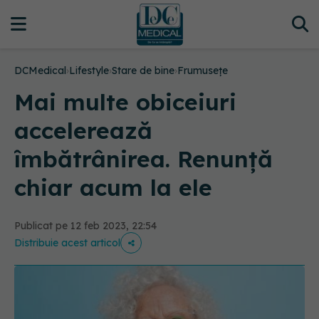
DCMedical
›
Lifestyle
›
Stare de bine
›
Frumusețe
Mai multe obiceiuri
accelerează
îmbătrânirea. Renunță
chiar acum la ele
Publicat pe 12 feb 2023, 22:54
Distribuie acest articol