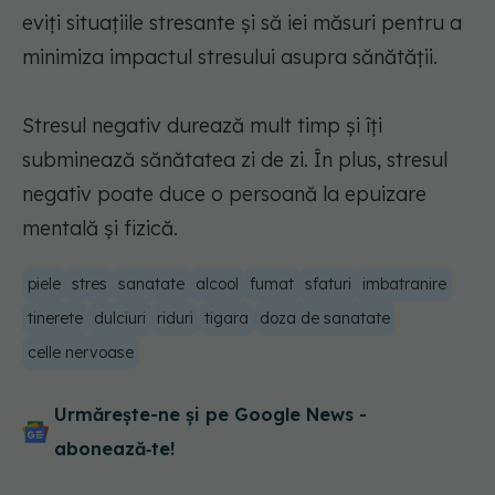
eviți situațiile stresante și să iei măsuri pentru a
minimiza impactul stresului asupra sănătății.
Stresul negativ durează mult timp și îți
subminează sănătatea zi de zi. În plus, stresul
negativ poate duce o persoană la epuizare
mentală și fizică.
piele
stres
sanatate
alcool
fumat
sfaturi
imbatranire
tinerete
dulciuri
riduri
tigara
doza de sanatate
celle nervoase
Urmărește-ne și pe Google News -
abonează‑te!