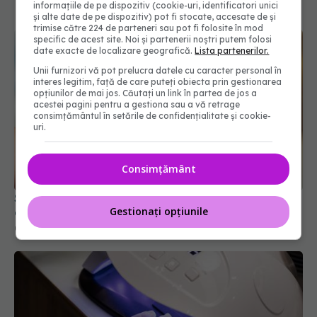
informațiile de pe dispozitiv (cookie-uri, identificatori unici
și alte date de pe dispozitiv) pot fi stocate, accesate de și
trimise către 224 de parteneri sau pot fi folosite în mod
specific de acest site. Noi și partenerii noștri putem folosi
date exacte de localizare geografică.
Lista partenerilor.
Unii furnizori vă pot prelucra datele cu caracter personal în
interes legitim, față de care puteți obiecta prin gestionarea
opțiunilor de mai jos. Căutați un link în partea de jos a
acestei pagini pentru a gestiona sau a vă retrage
consimțământul în setările de confidențialitate și cookie-
uri.
Consimțământ
Substanțele din cosmetice și unghiile false pot
Gestionați opțiunile
declanșa probleme grave de sănătate
05 aug 2025, 14:21