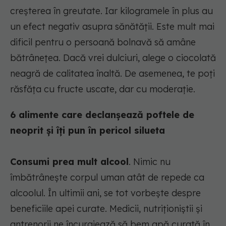
creșterea în greutate. Iar kilogramele în plus au
un efect negativ asupra sănătății. Este mult mai
dificil pentru o persoană bolnavă să amâne
bătrânețea. Dacă vrei dulciuri, alege o ciocolată
neagră de calitatea înaltă. De asemenea, te poți
răsfăța cu fructe uscate, dar cu moderație.
6 alimente care declanșează poftele de
neoprit și îți pun în pericol silueta
Consumi prea mult alcool
. Nimic nu
îmbătrânește corpul uman atât de repede ca
alcoolul. În ultimii ani, se tot vorbește despre
beneficiile apei curate. Medicii, nutriționiștii și
antrenorii ne încurajează să bem apă curată în