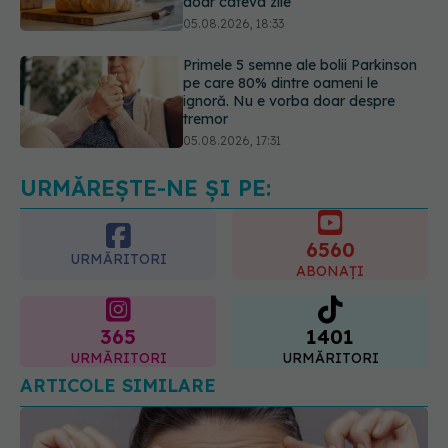
pe care 80% dintre oameni le
ignoră. Nu e vorba doar despre
tremor
05.08.2026, 17:31
Gabriela Cristea, manifest pentru
respect și acceptare: Corpul
fiecăruia spune o poveste
05.08.2026, 21:23
URMĂREȘTE-NE ȘI PE:
6560
URMĂRITORI
ABONAȚI
365
1401
URMĂRITORI
URMĂRITORI
ARTICOLE SIMILARE