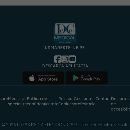
URMĂREȘTE-NE PE:
DESCARCĂ APLICAȚIA
spre
Medici și
Politica de
Politica
Gestionați
Contact
Declarați
specialiști
confidențialitate
Cookies
preferințele
de
accesibili
© 2026 PRESS MEDIA ELECTRONIC S.R.L. Toate drepturile rezervate