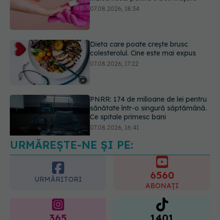
Dieta care poate crește brusc
colesterolul. Cine este mai expus
07.08.2026, 17:22
PNRR: 174 de milioane de lei pentru
sănătate într-o singură săptămână.
Ce spitale primesc bani
07.08.2026, 16:41
URMĂREȘTE-NE ȘI PE:
Ce spune culoarea ta preferată
despre vârsta pe care o ai. Care
este "codul cromatic" al generațiilor
6560
07.08.2026, 21:29
URMĂRITORI
ABONAȚI
365
1401
URMĂRITORI
URMĂRITORI
ARTICOLE SIMILARE