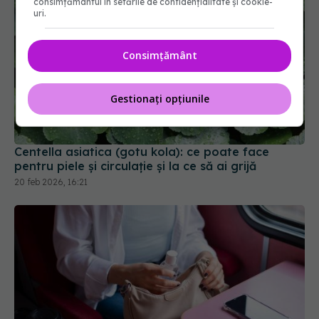
consimțământul în setările de confidențialitate și cookie-
uri.
Consimțământ
Gestionați opțiunile
Centella asiatica (gotu kola): ce poate face
pentru piele și circulație și la ce să ai grijă
20 feb 2026, 16:21