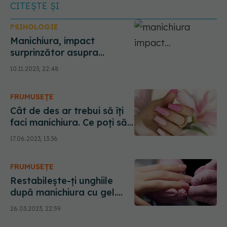
CITEȘTE ȘI
PSIHOLOGIE
Manichiura, impact
surprinzător asupra
psihicului. Ce se întâmplă
10.11.2023, 22:48
când te destăinuiești
manichiuristei
FRUMUSEȚE
Cât de des ar trebui să îți
faci manichiura. Ce poți să
pățești dacă îți faci unghiile
17.06.2023, 13:36
o dată pe lună, mai des
sau mai rar
FRUMUSEȚE
Restabilește-ți unghiile
după manichiura cu gel.
Urmează câteva sfaturi și
26.03.2023, 22:59
bucură-te de rezultate