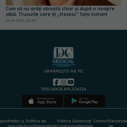
18 iun 2026, 08:49
URMĂREȘTE-NE PE:
DESCARCĂ APLICAȚIA
spre
Medici și
Politica de
Politica
Gestionați
Contact
Declarați
specialiști
confidențialitate
Cookies
preferințele
de
accesibili