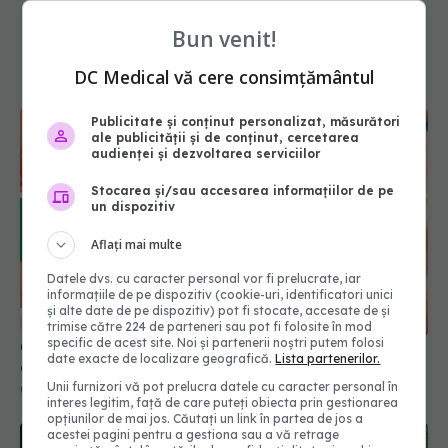
Bun venit!
DC Medical vă cere consimțământul
Publicitate și conținut personalizat, măsurători
ale publicității și de conținut, cercetarea
audienței și dezvoltarea serviciilor
Stocarea și/sau accesarea informațiilor de pe
un dispozitiv
Aflați mai multe
Datele dvs. cu caracter personal vor fi prelucrate, iar
Culorile de ojă care îmbătrânesc mâinile. Ce să
informațiile de pe dispozitiv (cookie-uri, identificatori unici
eviți
și alte date de pe dispozitiv) pot fi stocate, accesate de și
trimise către 224 de parteneri sau pot fi folosite în mod
06 ian 2026, 10:16
specific de acest site. Noi și partenerii noștri putem folosi
date exacte de localizare geografică.
Lista partenerilor.
Unii furnizori vă pot prelucra datele cu caracter personal în
interes legitim, față de care puteți obiecta prin gestionarea
opțiunilor de mai jos. Căutați un link în partea de jos a
acestei pagini pentru a gestiona sau a vă retrage