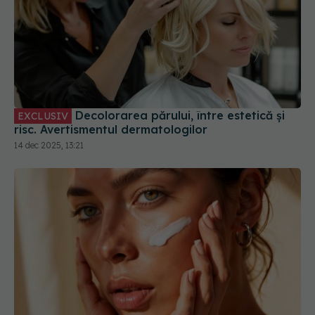
Decolorarea părului, între estetică și
EXCLUSIV
risc. Avertismentul dermatologilor
14 dec 2025, 13:21
Cum să nu arăți obosită chiar și după o noapte
albă. Trucurile care îți „trezesc” fața instant