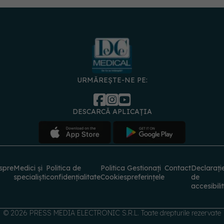
URMĂREȘTE-NE PE:
DESCARCĂ APLICAȚIA
spre
Medici și
Politica de
Politica
Gestionați
Contact
Declarați
specialiști
confidențialitate
Cookies
preferințele
de
accesibili
© 2026 PRESS MEDIA ELECTRONIC S.R.L. Toate drepturile rezervate