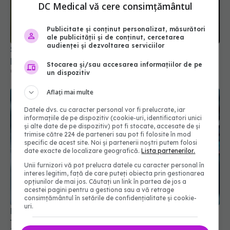
DC Medical vă cere consimțământul
Publicitate și conținut personalizat, măsurători
ale publicității și de conținut, cercetarea
audienței și dezvoltarea serviciilor
Statul acordă un sprijin de 15.000 de lei. Cine
poate depune cererea din 17 august
Stocarea și/sau accesarea informațiilor de pe
04 aug 2026, 21:01
un dispozitiv
Aflați mai multe
Datele dvs. cu caracter personal vor fi prelucrate, iar
informațiile de pe dispozitiv (cookie-uri, identificatori unici
și alte date de pe dispozitiv) pot fi stocate, accesate de și
trimise către 224 de parteneri sau pot fi folosite în mod
specific de acest site. Noi și partenerii noștri putem folosi
date exacte de localizare geografică.
Lista partenerilor.
Unii furnizori vă pot prelucra datele cu caracter personal în
interes legitim, față de care puteți obiecta prin gestionarea
opțiunilor de mai jos. Căutați un link în partea de jos a
acestei pagini pentru a gestiona sau a vă retrage
consimțământul în setările de confidențialitate și cookie-
uri.
Pacienții ar putea avea acces mai rapid la
tratamente. UNIFARM anunță un parteneriat