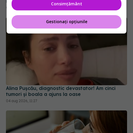
important
Consimțământ
04 aug 2026, 12:30
Gestionați opțiunile
Alina Pușcău, diagnostic devastator! Am cinci
tumori și boala a ajuns la oase
04 aug 2026, 11:27