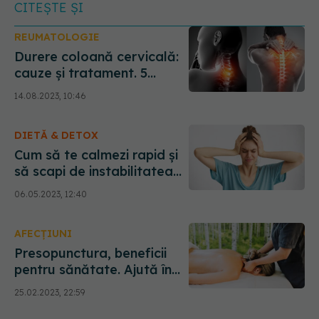
CITEȘTE ȘI
REUMATOLOGIE
Durere coloană cervicală:
cauze și tratament. 5
lucruri pe care trebuie să le
14.08.2023, 10:46
faci pentru durerile de
cervicală și cum le vindeci
DIETĂ & DETOX
Cum să te calmezi rapid și
să scapi de instabilitatea
emoțională, de nervi și
06.05.2023, 12:40
agitație
AFECȚIUNI
Presopunctura, beneficii
pentru sănătate. Ajută în
gestionarea stresului și
25.02.2023, 22:59
îmbunătățește calitatea
somnului