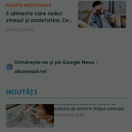
PLANTE MEDICINALE
3 alimente care reduc
stresul și anxietatea. Ce
NU trebuie să mănânci
13.12.2022, 12:20
niciodată dacă ești stresat
Urmărește-ne și pe Google News -
abonează‑te!
NOUTĂȚI
Cum alegem alimentele pe timp de
caniculă. Recomandările
specialiștilor
09.08.2026, 15:14