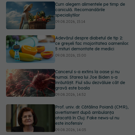
Adevărul despre diabetul de tip 2:
ce greșeli fac majoritatea oamenilor.
5 mituri demontate de medici
09.08.2026, 15:00
Cancerul s-a extins la oase și nu
numai. Starea lui Joe Biden s-a
înrăutățit. Fiul său dezvăluie cât de
gravă este boala
09.08.2026, 14:52
Prof. univ. dr. Cătălina Poiană (CMR),
avertisment după ambulanța
atacată în Cluj: Fake news-ul nu
este inofensiv
09.08.2026, 14:05
Greșeala periculoasă făcută de
bolnavii de rinichi în timpul caniculei
09.08.2026, 16:00