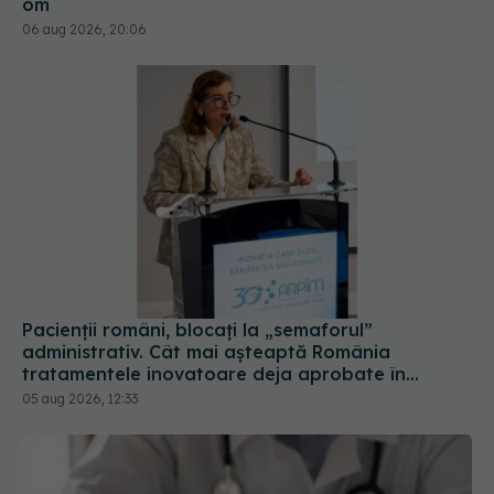
om
06 aug 2026, 20:06
Pacienții români, blocați la „semaforul”
administrativ. Cât mai așteaptă România
tratamentele inovatoare deja aprobate în
Europa
05 aug 2026, 12:33