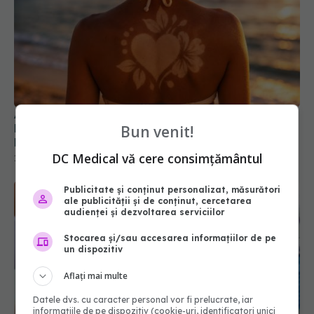
Adevărul despre noul trend cu șabloane de
bronz. Cum o simplă modă te poate duce direct
Bun venit!
la cancer de piele
DC Medical vă cere consimțământul
11 iul 2026, 20:43
Publicitate și conținut personalizat, măsurători
ale publicității și de conținut, cercetarea
audienței și dezvoltarea serviciilor
Stocarea și/sau accesarea informațiilor de pe
un dispozitiv
Aflați mai multe
Datele dvs. cu caracter personal vor fi prelucrate, iar
informațiile de pe dispozitiv (cookie-uri, identificatori unici