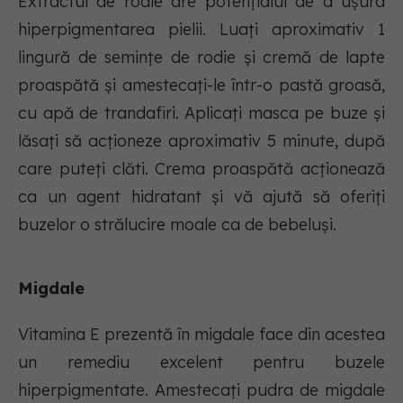
Extractul de rodie are potențialul de a ușura
hiperpigmentarea pielii. Luați aproximativ 1
lingură de semințe de rodie și cremă de lapte
proaspătă și amestecați-le într-o pastă groasă,
cu apă de trandafiri. Aplicați masca pe buze și
lăsați să acționeze aproximativ 5 minute, după
care puteți clăti. Crema proaspătă acționează
ca un agent hidratant și vă ajută să oferiți
buzelor o strălucire moale ca de bebeluși.
Migdale
Vitamina E prezentă în migdale face din acestea
un remediu excelent pentru buzele
hiperpigmentate. Amestecați pudra de migdale