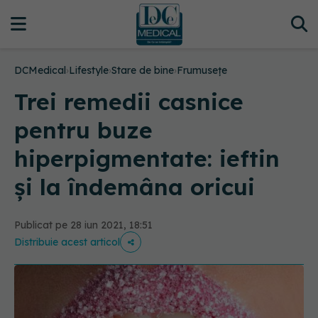
DCMedical
›
Lifestyle
›
Stare de bine
›
Frumusețe
Trei remedii casnice
pentru buze
hiperpigmentate: ieftin
și la îndemâna oricui
Publicat pe 28 iun 2021, 18:51
Distribuie acest articol