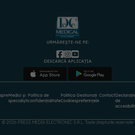
URMĂREȘTE-NE PE:
DESCARCĂ APLICAȚIA
spre
Medici și
Politica de
Politica
Gestionați
Contact
Declarați
specialiști
confidențialitate
Cookies
preferințele
de
accesibili
© 2026 PRESS MEDIA ELECTRONIC S.R.L. Toate drepturile rezervate