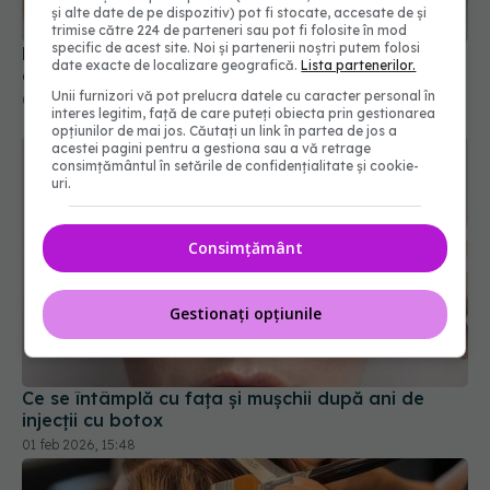
și alte date de pe dispozitiv) pot fi stocate, accesate de și
trimise către 224 de parteneri sau pot fi folosite în mod
specific de acest site. Noi și partenerii noștri putem folosi
De ce trebuie să speli apa micelară de pe față
date exacte de localizare geografică.
Lista partenerilor.
după ce te demachiezi
Unii furnizori vă pot prelucra datele cu caracter personal în
01 apr 2026, 19:23
interes legitim, față de care puteți obiecta prin gestionarea
opțiunilor de mai jos. Căutați un link în partea de jos a
acestei pagini pentru a gestiona sau a vă retrage
consimțământul în setările de confidențialitate și cookie-
uri.
Consimțământ
Gestionați opțiunile
Ce se întâmplă cu fața și mușchii după ani de
injecții cu botox
01 feb 2026, 15:48