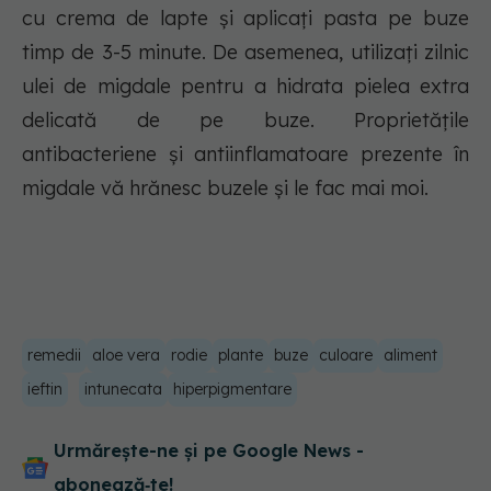
cu crema de lapte și aplicați pasta pe buze
timp de 3-5 minute. De asemenea, utilizați zilnic
ulei de migdale pentru a hidrata pielea extra
delicată de pe buze. Proprietățile
antibacteriene și antiinflamatoare prezente în
migdale vă hrănesc buzele și le fac mai moi.
remedii
aloe vera
rodie
plante
buze
culoare
aliment
ieftin
intunecata
hiperpigmentare
Urmărește-ne și pe Google News -
abonează‑te!