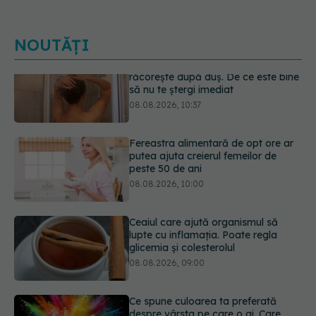
NOUTĂȚI
Fereastra alimentară de opt ore ar
putea ajuta creierul femeilor de
peste 50 de ani
08.08.2026, 10:00
Ceaiul care ajută organismul să
lupte cu inflamația. Poate regla
glicemia și colesterolul
08.08.2026, 09:00
Ce spune culoarea ta preferată
despre vârsta pe care o ai. Care
este "codul cromatic" al generațiilor
07.08.2026, 21:29