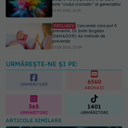
EXCLUSIV
Cancerele care pot fi
prevenite. Dr. Sorin Bogdan
(SANADOR): Au metode de
prevenție
07.08.2026, 20:09
Trucul simplu de vară care te
răcorește după duș. De ce este bine
să nu te ștergi imediat
08.08.2026, 10:37
URMĂREȘTE-NE ȘI PE:
6560
URMĂRITORI
ABONAȚI
365
1401
URMĂRITORI
URMĂRITORI
ARTICOLE SIMILARE