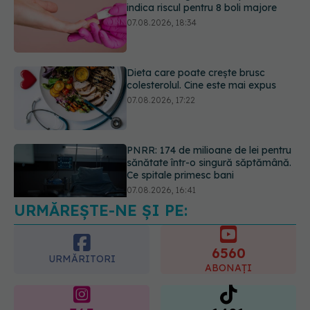
Dieta care poate crește brusc
colesterolul. Cine este mai expus
07.08.2026, 17:22
PNRR: 174 de milioane de lei pentru
sănătate într-o singură săptămână.
Ce spitale primesc bani
07.08.2026, 16:41
URMĂREȘTE-NE ȘI PE:
Ce spune culoarea ta preferată
despre vârsta pe care o ai. Care
este "codul cromatic" al generațiilor
6560
07.08.2026, 21:29
URMĂRITORI
ABONAȚI
365
1401
URMĂRITORI
URMĂRITORI
ARTICOLE SIMILARE