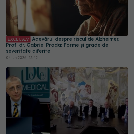
Adevărul despre riscul de Alzheimer.
EXCLUSIV
Prof. dr. Gabriel Prada: Forme și grade de
severitate diferite
04 iun 2026, 23:42
Simpozion româno-elen. Inovații și
EXCLUSIV
colaborare în medicină, la Academia de Sănătate
12 iun 2025, 11:35