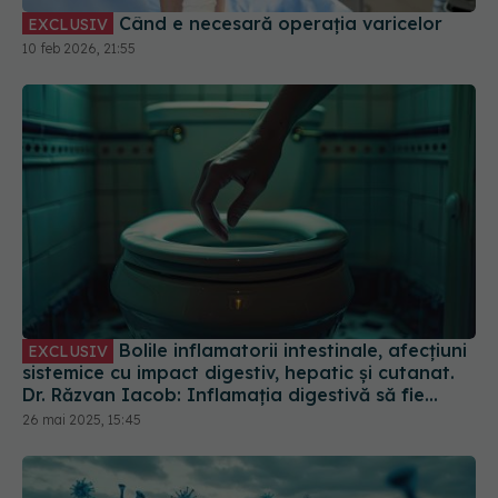
Bolile inflamatorii intestinale, afecțiuni
EXCLUSIV
sistemice cu impact digestiv, hepatic și cutanat.
Dr. Răzvan Iacob: Inflamația digestivă să fie
stăpânită
26 mai 2025, 15:45