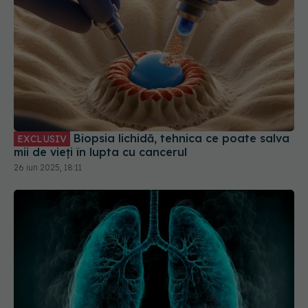
Biopsia lichidă, tehnica ce poate salva
EXCLUSIV
mii de vieți în lupta cu cancerul
26 iun 2025, 18:11
Hipertensiunea pulmonară, cauze.
EXCLUSIV
Prof. univ. dr. Cristian Oancea: Paletă largă