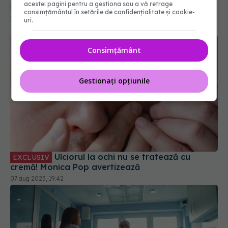
acestei pagini pentru a gestiona sau a vă retrage
consimțământul în setările de confidențialitate și cookie-
uri.
Consimțământ
Gestionați opțiunile
Ulciorul la ochi nu se tratează cu
EXCLUSIV
cremă! Monica Pop avertizează
07 aug 2025, 19:42