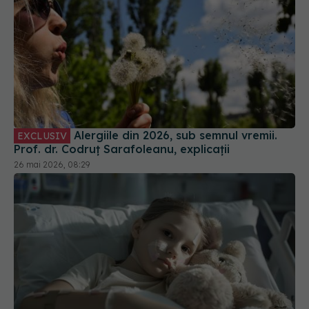
Alergiile din 2026, sub semnul vremii.
EXCLUSIV
Prof. dr. Codruț Sarafoleanu, explicații
26 mai 2026, 08:29
Bolile infectocontagioase și
EXCLUSIV
vaccinarea, provocări majore pentru copii. Prof.
dr. Doina Pleșca: Rată mare de morbiditate și