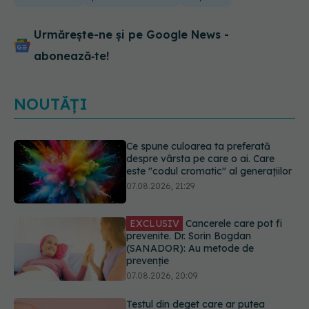
Urmărește-ne și pe Google News -
abonează‑te!
NOUTĂȚI
EXCLUSIV
Cancerele care pot fi
prevenite. Dr. Sorin Bogdan
(SANADOR): Au metode de
prevenție
07.08.2026, 20:09
Testul din deget care ar putea
indica riscul pentru 8 boli majore
07.08.2026, 18:34