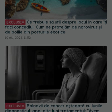
Ce trebuie să știi despre locul în care îți
EXCLUSIV
faci concediul. Cum ne protejăm de norovirus și
de bolile din porturile exotice
10 mai 2026, 11:52
Bolnavii de cancer așteaptă cu lunile
EXCLUSIV
diagnosticul, apoi alte luni tratamentul: "Avem
dovezi foarte triste"
23 iul 2025, 10:10