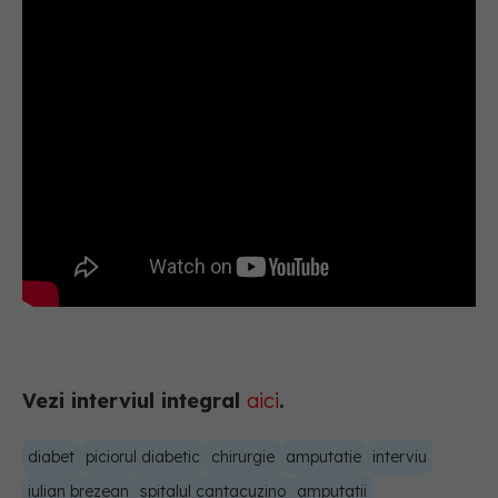
Vezi interviul integral
aici
.
diabet
piciorul diabetic
chirurgie
amputatie
interviu
iulian brezean
spitalul cantacuzino
amputatii