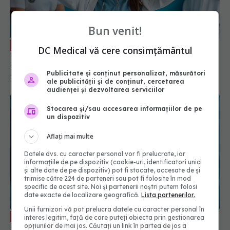
confruntă medicii. Dr. Silviu Dumitrescu
recunoaște: Să nu mai ascundem lucrurile
Bun venit!
17 oct 2025, 12:10
DC Medical vă cere consimțământul
Publicitate și conținut personalizat, măsurători
ale publicității și de conținut, cercetarea
audienței și dezvoltarea serviciilor
Stocarea și/sau accesarea informațiilor de pe
un dispozitiv
Aflați mai multe
Datele dvs. cu caracter personal vor fi prelucrate, iar
informațiile de pe dispozitiv (cookie-uri, identificatori unici
Cine plătește dacă AI greșește în
și alte date de pe dispozitiv) pot fi stocate, accesate de și
EXCLUSIV
trimise către 224 de parteneri sau pot fi folosite în mod
medicină. Cum afectează Inteligența Artificială
specific de acest site. Noi și partenerii noștri putem folosi
responsabilitatea medicilor
date exacte de localizare geografică.
Lista partenerilor.
10 oct 2025, 11:06
Unii furnizori vă pot prelucra datele cu caracter personal în
interes legitim, față de care puteți obiecta prin gestionarea
opțiunilor de mai jos. Căutați un link în partea de jos a