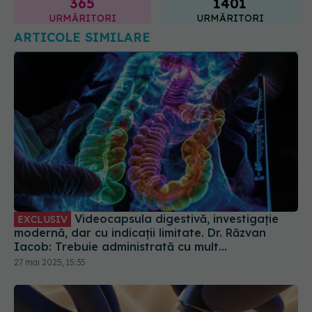
Videocapsula digestivă, investigație
EXCLUSIV
modernă, dar cu indicații limitate. Dr. Răzvan
Iacob: Trebuie administrată cu mult
discernământ
27 mai 2025, 15:35