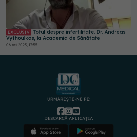
Totul despre infertilitate. Dr. Andreas
EXCLUSIV
Vythoulkas, la Academia de Sănătate
06 noi 2025, 17:55
URMĂREȘTE-NE PE:
DESCARCĂ APLICAȚIA
spre
Medici și
Politica de
Politica
Gestionați
Contact
Declarați
specialiști
confidențialitate
Cookies
preferințele
de