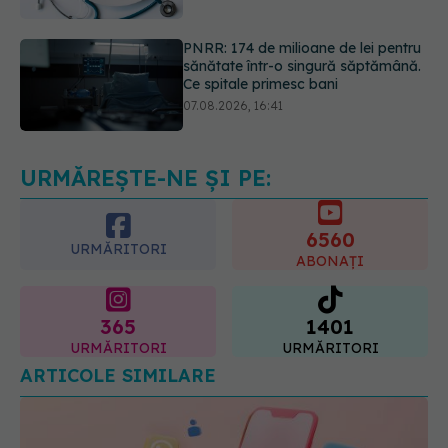
Ce spitale primesc bani
07.08.2026, 16:41
Ce spune culoarea ta preferată
despre vârsta pe care o ai. Care
este "codul cromatic" al generațiilor
07.08.2026, 21:29
URMĂREȘTE-NE ȘI PE:
6560
URMĂRITORI
ABONAȚI
365
1401
URMĂRITORI
URMĂRITORI
ARTICOLE SIMILARE