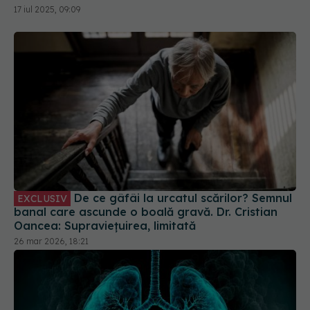
17 iul 2025, 09:09
De ce gâfâi la urcatul scărilor? Semnul
EXCLUSIV
banal care ascunde o boală gravă. Dr. Cristian
Oancea: Supraviețuirea, limitată
26 mar 2026, 18:21