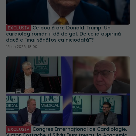
Ce boală are Donald Trump. Un
EXCLUSIV
cardiolog român îl dă de gol. De ce ia aspirină
dacă e "mai sănătos ca niciodată"?
15 ian 2026, 18:00
Congres Internațional de Cardiologie.
EXCLUSIV
Victor Costache și Silviu Dumitrescu, la Academia