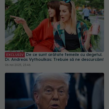
De ce sunt arătate femeile cu degetul.
EXCLUSIV
Dr. Andreas Vythoulkas: Trebuie să ne descurcăm!
06 noi 2025, 23:46