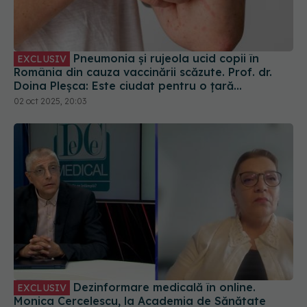
Pneumonia și rujeola ucid copii în
EXCLUSIV
România din cauza vaccinării scăzute. Prof. dr.
Doina Pleșca: Este ciudat pentru o țară
europeană
02 oct 2025, 20:03
Dezinformare medicală în online.
EXCLUSIV
Monica Cercelescu, la Academia de Sănătate