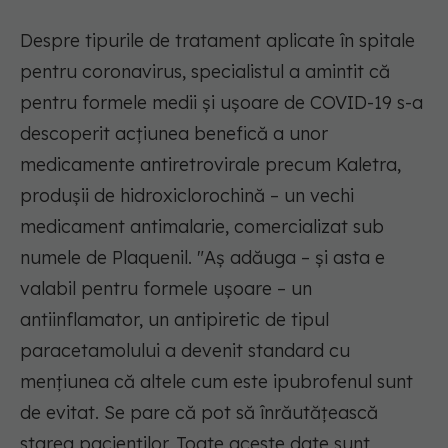
Despre tipurile de tratament aplicate în spitale
pentru coronavirus, specialistul a amintit că
pentru formele medii și ușoare de COVID-19 s-a
descoperit acțiunea benefică a unor
medicamente antiretrovirale precum Kaletra,
produșii de hidroxiclorochină – un vechi
medicament antimalarie, comercializat sub
numele de Plaquenil. "Aș adăuga – și asta e
valabil pentru formele ușoare – un
antiinflamator, un antipiretic de tipul
paracetamolului a devenit standard cu
mențiunea că altele cum este ipubrofenul sunt
de evitat. Se pare că pot să înrăutățească
starea pacienților. Toate aceste date sunt