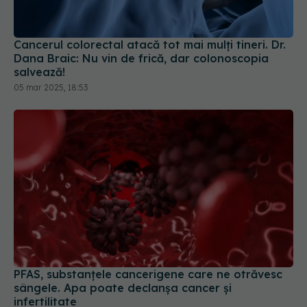
salvează!
05 mar 2025, 18:53
PFAS, substanțele cancerigene care ne otrăvesc
sângele. Apa poate declanșa cancer și
infertilitate
14 feb 2025, 15:10