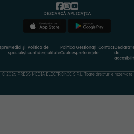
spre
Medici și
Politica de
Politica
Gestionați
Contact
Declarați
specialiști
confidențialitate
Cookies
preferințele
de
accesibili
© 2026 PRESS MEDIA ELECTRONIC S.R.L. Toate drepturile rezervate