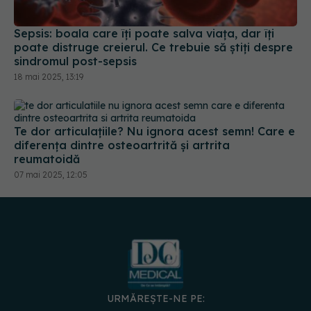
18 mai 2025, 13:19
Te dor articulațiile? Nu ignora acest semn! Care e
diferența dintre osteoartrită și artrita
reumatoidă
07 mai 2025, 12:05
URMĂREȘTE-NE PE:
DESCARCĂ APLICAȚIA