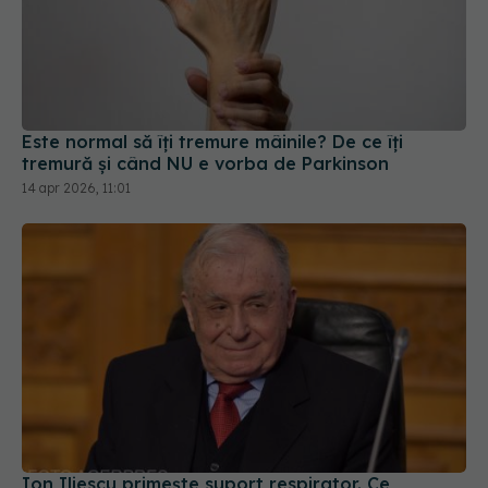
Este normal să îți tremure mâinile? De ce îți
tremură și când NU e vorba de Parkinson
14 apr 2026, 11:01
Ion Iliescu primește suport respirator. Ce
înseamnă, de fapt, "plămânul artificial" și cât de
grav e
02 iul 2025, 11:13