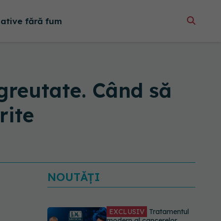
native fără fum
 greutate. Când să
rite
NOUTĂȚI
EXCLUSIV
Tratamentul
modern al cancerelor