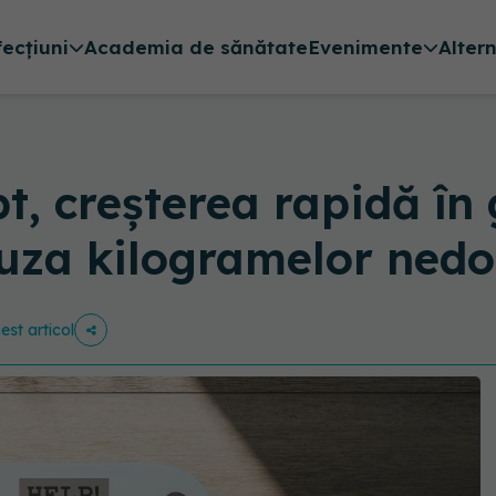
fecțiuni
Academia de sănătate
Evenimente
Alter
t, creșterea rapidă în
cauza kilogramelor nedo
est articol