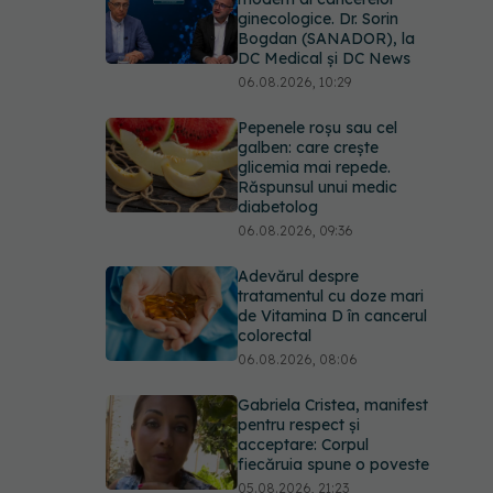
ginecologice. Dr. Sorin
Bogdan (SANADOR), la
DC Medical și DC News
06.08.2026, 10:29
Pepenele roșu sau cel
galben: care crește
glicemia mai repede.
Răspunsul unui medic
diabetolog
06.08.2026, 09:36
Adevărul despre
tratamentul cu doze mari
de Vitamina D în cancerul
colorectal
06.08.2026, 08:06
Gabriela Cristea, manifest
pentru respect și
acceptare: Corpul
fiecăruia spune o poveste
05.08.2026, 21:23