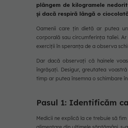
plângem de kilogramele nedorit
și dacă respiră lângă o ciocolată
Oamenii care țin dietă ar putea ur
corporală sau circumferința taliei. 
exerciții în speranța de a observa sch
Dar dacă observați că hainele voas
îngrășați. Desigur, greutatea voastră
timp ar putea însemna o schimbare în d
Pasul 1: Identificăm ca
Medicii ne explică la ce trebuie să fim a
alimentare din ultimele săptămâni, s-a