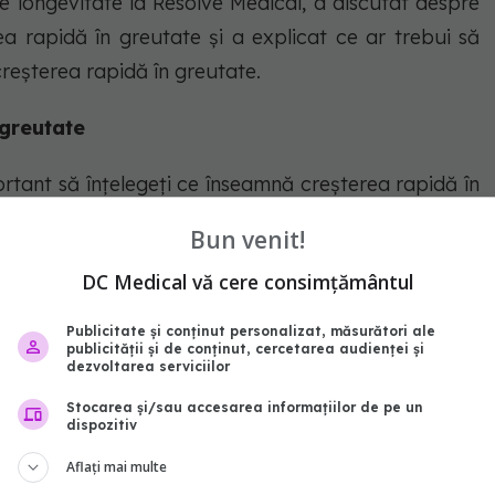
de longevitate la Resolve Medical, a discutat despre
ea rapidă în greutate și a explicat ce ar trebui să
creșterea rapidă în greutate.
 greutate
rtant să înțelegeți ce înseamnă creșterea rapidă în
Bun venit!
utea fi definită ca îngrășarea cu mai mult de 5
DC Medical vă cere consimțământul
, potrivit
Health Digest.
Publicitate și conținut personalizat, măsurători ale
publicității și de conținut, cercetarea audienței și
dezvoltarea serviciilor
idă în greutate ar putea fi un simptom al unei
Stocarea și/sau accesarea informațiilor de pe un
dispozitiv
ă care funcționează necorespunzător.
Aflați mai multe