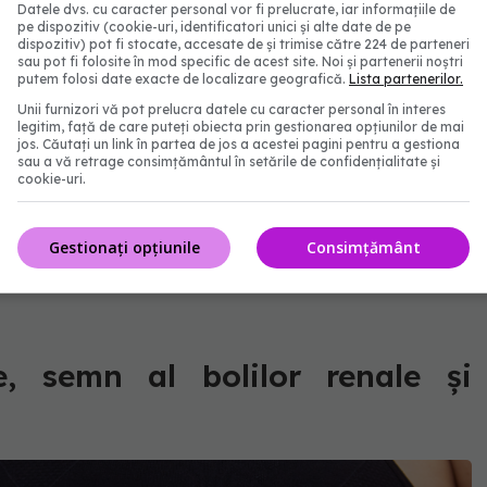
ă luarea în greutate a două sau trei kilograme într-
Datele dvs. cu caracter personal vor fi prelucrate, iar informațiile de
pe dispozitiv (cookie-uri, identificatori unici și alte date de pe
mână ar putea indica retenție de lichide.
dispozitiv) pot fi stocate, accesate de și trimise către 224 de parteneri
sau pot fi folosite în mod specific de acest site. Noi și partenerii noștri
putem folosi date exacte de localizare geografică.
Lista partenerilor.
 va fluctua de la o zi la alta, creșterea în greutate
Unii furnizori vă pot prelucra datele cu caracter personal în interes
rație, umflături sau confuzie ar putea indica
legitim, față de care puteți obiecta prin gestionarea opțiunilor de mai
jos. Căutați un link în partea de jos a acestei pagini pentru a gestiona
sau a vă retrage consimțământul în setările de confidențialitate și
cookie-uri.
 cu antibioticul. Marinescu: Sunt frecție la picior
Gestionați opțiunile
Consimțământ
in, dar luăm antibiotice care au reacții adverse. Le
e, semn al bolilor renale și