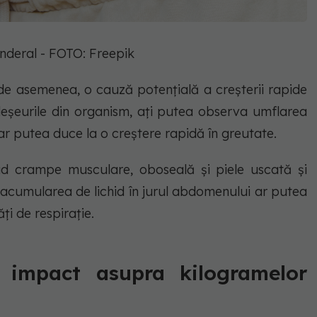
deral - FOTO: Freepik
 de asemenea, o cauză potențială a creșterii rapide
 deșeurile din organism, ați putea observa umflarea
 ar putea duce la o creștere rapidă în greutate.
ud crampe musculare, oboseală și piele uscată și
 acumularea de lichid în jurul abdomenului ar putea
ți de respirație.
 impact asupra kilogramelor