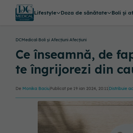
Lifestyle
Doza de sănătate
Boli și a
DCMedical
›
Boli și Afecțiuni
›
Afecțiuni
Ce înseamnă, de fap
te îngrijorezi din 
De
Monika Baciu
Publicat pe 19 ian 2024, 20:11
Distribuie ac