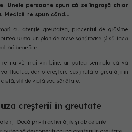
e. Unele persoane spun că se îngrașă chiar
. Medicii ne spun când...
mări cu atenție greutatea, procentul de grăsime
Ar putea urma un plan de mese sănătoase și să facă
imbări benefice.
tre nu vă mai vin bine, ar putea semnala că vă
 va fluctua, dar o creștere susținută a greutății în
ietă, stil de viață sau sănătate.
uza creșterii în greutate
tenți. Dacă priviți activitățile și obiceiurile
r putea să descoperiți cauza creșterii în greutate.