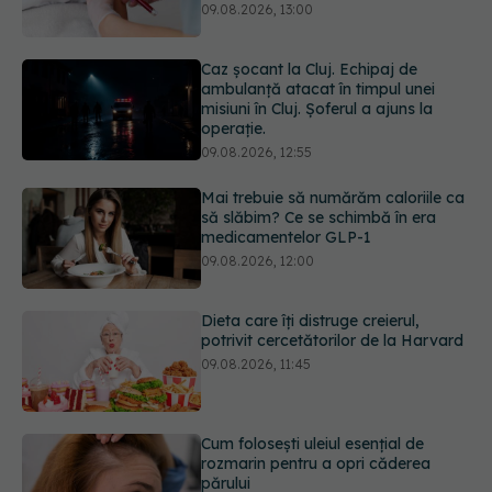
operație.
09.08.2026, 12:55
Mai trebuie să numărăm caloriile ca
să slăbim? Ce se schimbă în era
medicamentelor GLP-1
09.08.2026, 12:00
Dieta care îți distruge creierul,
potrivit cercetătorilor de la Harvard
09.08.2026, 11:45
Cum folosești uleiul esențial de
rozmarin pentru a opri căderea
părului
09.08.2026, 11:00
Ce este testul TORCH și cine trebuie
să-l facă. Ce înseamnă un rezultat
pozitiv