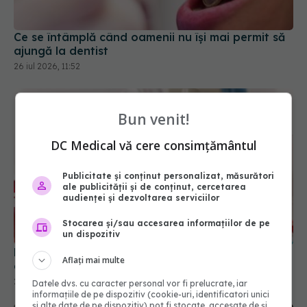
Ce se întâmplă când oamenii nu își mai permit să
ajungă la dentist
26 iul 2026, 11:52
Bun venit!
DC Medical vă cere consimțământul
Publicitate și conținut personalizat, măsurători
ale publicității și de conținut, cercetarea
audienței și dezvoltarea serviciilor
Stocarea și/sau accesarea informațiilor de pe
un dispozitiv
De ce aceeași analiză de sânge poate arăta
Aflați mai multe
diferit vara și iarna
24 iul 2026, 09:50
Datele dvs. cu caracter personal vor fi prelucrate, iar
informațiile de pe dispozitiv (cookie-uri, identificatori unici
și alte date de pe dispozitiv) pot fi stocate, accesate de și