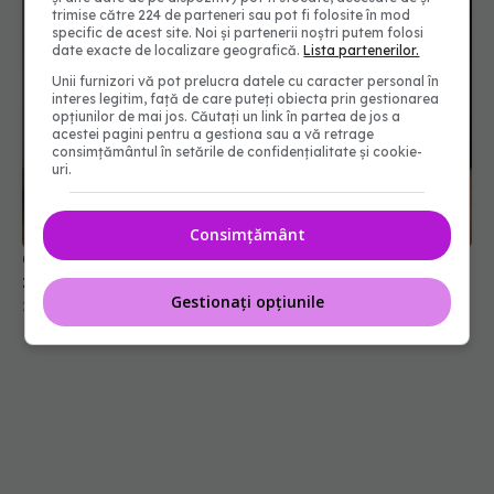
trimise către 224 de parteneri sau pot fi folosite în mod
specific de acest site. Noi și partenerii noștri putem folosi
date exacte de localizare geografică.
Lista partenerilor.
Unii furnizori vă pot prelucra datele cu caracter personal în
interes legitim, față de care puteți obiecta prin gestionarea
opțiunilor de mai jos. Căutați un link în partea de jos a
acestei pagini pentru a gestiona sau a vă retrage
consimțământul în setările de confidențialitate și cookie-
uri.
Consimțământ
Cât alcool este prea mult pentru ficat. Limita
zilnică peste care riscul de ciroză crește
Gestionați opțiunile
21 iul 2026, 10:18