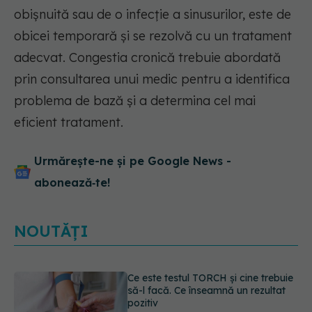
obișnuită sau de o infecție a sinusurilor, este de
obicei temporară și se rezolvă cu un tratament
adecvat. Congestia cronică trebuie abordată
prin consultarea unui medic pentru a identifica
problema de bază și a determina cel mai
eficient tratament.
Urmărește-ne și pe Google News -
abonează‑te!
NOUTĂȚI
Caz șocant la Cluj. Echipaj de
ambulanță atacat în timpul unei
misiuni în Cluj. Șoferul a ajuns la