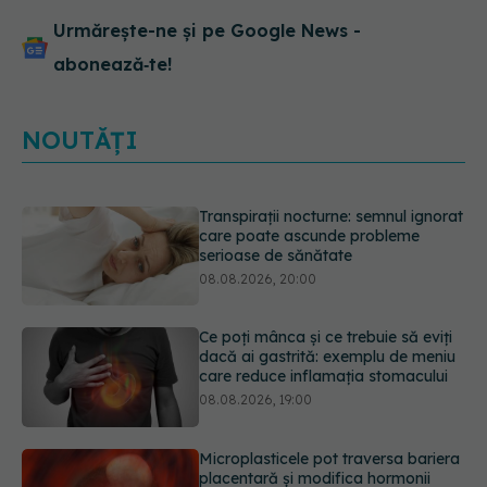
Urmărește-ne și pe Google News -
abonează‑te!
NOUTĂȚI
Ce poți mânca și ce trebuie să eviți
dacă ai gastrită: exemplu de meniu
care reduce inflamația stomacului
08.08.2026, 19:00
Microplasticele pot traversa bariera
placentară și modifica hormonii
08.08.2026, 18:00
Trucul genial cu ceai negru pentru
păr. Tot mai multe femei îl adoră