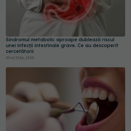
Sindromul metabolic aproape dublează riscul
unei infecții intestinale grave. Ce au descoperit
cercetătorii
29 iul 2026, 13:05
Ce se întâmplă când oamenii nu își mai permit să
ajungă la dentist
26 iul 2026, 11:52