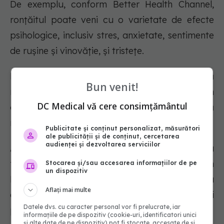
De exemplu, conform Better Health Channel,
ronțăitul poate veni cu o varietate de efecte
psihologice, inclusiv stres, anxietate, sentimente
de rușine și vinovăție, și tristețe.
Pe de altă parte, Cleveland Clinic spune că
Bun venit!
mâncatul în exces poate elibera dopamină în
DC Medical vă cere consimțământul
creier, creând senzații plăcute și ne face să
mâncăm mai mult.
Publicitate și conținut personalizat, măsurători
ale publicității și de conținut, cercetarea
audienței și dezvoltarea serviciilor
Această legătură între mâncare și dopamină a
fost întărită de un studiu din 2001 publicat în
Stocarea și/sau accesarea informațiilor de pe
un dispozitiv
Lancet, care a arătat că persoanele obeze au
Aflați mai multe
aceleași deficiențe neurochimice ca și
Datele dvs. cu caracter personal vor fi prelucrate, iar
persoanele dependente de cocaină și alcool.
informațiile de pe dispozitiv (cookie-uri, identificatori unici
și alte date de pe dispozitiv) pot fi stocate, accesate de și