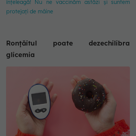
înțeleagă! Nu ne vaccinăm astăzi și suntem
protejați de mâine
Ronțăitul poate dezechilibra
glicemia