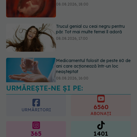
08.08.2026, 17:00
Medicamentul folosit de peste 60 de
ani care acționează într-un loc
neașteptat
08.08.2026, 16:00
URMĂREȘTE-NE ȘI PE:
Transpirații nocturne: semnul ignorat
care poate ascunde probleme
serioase de sănătate
6560
08.08.2026, 20:00
URMĂRITORI
ABONAȚI
365
1401
URMĂRITORI
URMĂRITORI
ARTICOLE SIMILARE