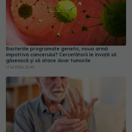
Bacteriile programate genetic, noua armă
împotriva cancerului? Cercetătorii le învață să
găsească și să atace doar tumorile
17 iul 2026, 12:40
Detaliul din propria casă care îți crește riscul de
Parkinson fără să știi
04 aug 2026, 19:43