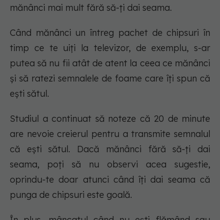
mănânci mai mult fără să-ți dai seama.
Când mănânci un întreg pachet de chipsuri în
timp ce te uiți la televizor, de exemplu, s-ar
putea să nu fii atât de atent la ceea ce mănânci
și să ratezi semnalele de foame care îți spun că
ești sătul.
Studiul a continuat să noteze că 20 de minute
are nevoie creierul pentru a transmite semnalul
că ești sătul. Dacă mănânci fără să-ți dai
seama, poți să nu observi acea sugestie,
oprindu-te doar atunci când îți dai seama că
punga de chipsuri este goală.
În plus, mâncatul când nu ești flămând sau