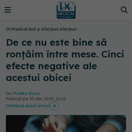
DCMedical
›
Boli și Afecțiuni
›
Afecțiuni
De ce nu este bine să
ronțăim între mese. Cinci
efecte negative ale
acestui obicei
De
Monika Baciu
Publicat pe 20 dec 2023, 21:10
Distribuie acest articol