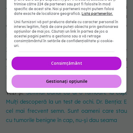
trimise către 224 de parteneri sau pot fi folosite în mod
Atunci când consumăm alimente sărate și
specific de acest site. Noi și partenerii noștri putem folosi
date exacte de localizare geografică.
Lista partenerilor.
procesate, putem experimenta acea creștere a
Unii furnizori vă pot prelucra datele cu caracter personal în
dopaminei, care este adesea urmată de o
interes legitim, față de care puteți obiecta prin gestionarea
opțiunilor de mai jos. Căutați un link în partea de jos a
prăbușire ulterioară.
acestei pagini pentru a gestiona sau a vă retrage
consimțământul în setările de confidențialitate și cookie-
uri.
Zahărul pe care îl consumăm este, de
asemenea, un declanșator major pentru
Consimțământ
inflamații și stimulează creșterea așa-numitelor
bacterii "rele" în intestine.
Gestionați opțiunile
Vezi și:
Semnul banal că ai o tumoare la cap.
Mulți descoperă la un test de ochi. Dr. Benția: E
cel mai frecvent semn. Sunt oameni care stau
cu tumorile benigne în cap, nu-și dau seama