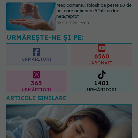
Transpirații nocturne: semnul ignorat
care poate ascunde probleme
serioase de sănătate
08.08.2026, 20:00
URMĂREȘTE-NE ȘI PE:
6560
URMĂRITORI
ABONAȚI
365
1401
URMĂRITORI
URMĂRITORI
ARTICOLE SIMILARE