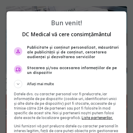
Bun venit!
DC Medical vă cere consimțământul
Publicitate și conținut personalizat, măsurători
ale publicității și de conținut, cercetarea
audienței și dezvoltarea serviciilor
Stocarea și/sau accesarea informațiilor de pe
un dispozitiv
Analizele medicale anuale pe care trebuie să le
faci în funcție de vârstă
Aflați mai multe
07 mar 2025, 18:12
Datele dvs. cu caracter personal vor fi prelucrate, iar
informațiile de pe dispozitiv (cookie-uri, identificatori unici
și alte date de pe dispozitiv) pot fi stocate, accesate de și
trimise către 224 de parteneri sau pot fi folosite în mod
specific de acest site. Noi și partenerii noștri putem folosi
date exacte de localizare geografică.
Lista partenerilor.
Unii furnizori vă pot prelucra datele cu caracter personal în
interes legitim, față de care puteți obiecta prin gestionarea