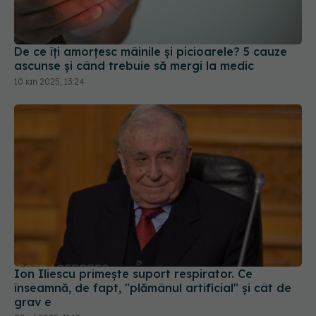
De ce îți amorțesc mâinile și picioarele? 5 cauze
ascunse și când trebuie să mergi la medic
10 ian 2025, 13:24
Ion Iliescu primește suport respirator. Ce
înseamnă, de fapt, "plămânul artificial" și cât de
grav e