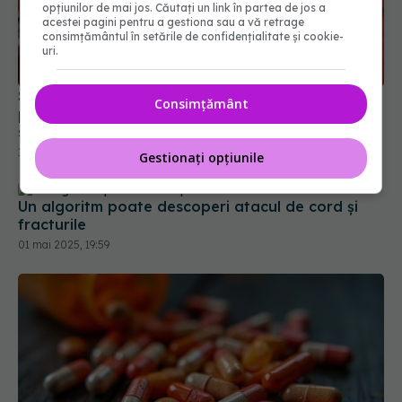
opțiunilor de mai jos. Căutați un link în partea de jos a
acestei pagini pentru a gestiona sau a vă retrage
consimțământul în setările de confidențialitate și cookie-
uri.
Sepsis: boala care îți poate salva viața, dar îți
Consimțământ
poate distruge creierul. Ce trebuie să știți despre
sindromul post-sepsis
18 mai 2025, 13:19
Gestionați opțiunile
Un algoritm poate descoperi atacul de cord și
fracturile
01 mai 2025, 19:59