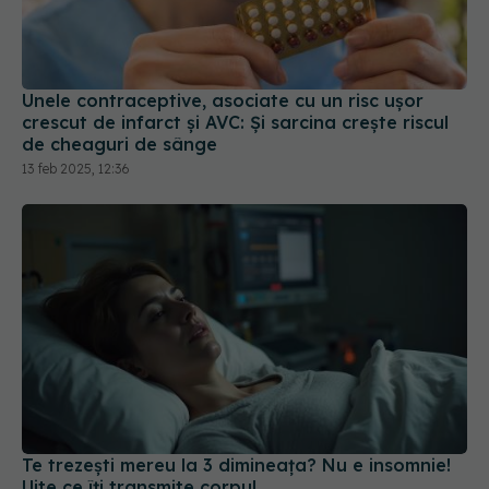
Unele contraceptive, asociate cu un risc uşor
crescut de infarct și AVC: Și sarcina creşte riscul
de cheaguri de sânge
13 feb 2025, 12:36
Te trezești mereu la 3 dimineața? Nu e insomnie!
Uite ce îți transmite corpul