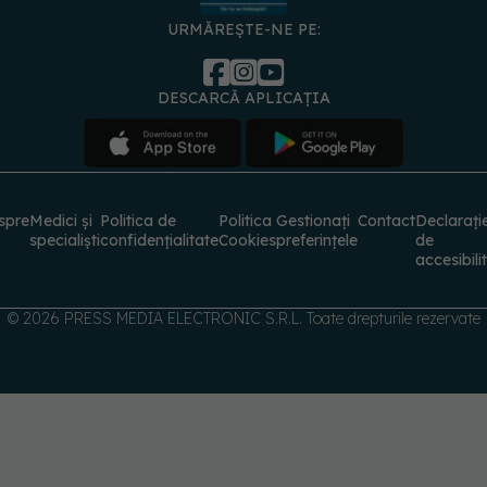
URMĂREȘTE-NE PE:
DESCARCĂ APLICAȚIA
spre
Medici și
Politica de
Politica
Gestionați
Contact
Declarați
specialiști
confidențialitate
Cookies
preferințele
de
accesibili
© 2026 PRESS MEDIA ELECTRONIC S.R.L. Toate drepturile rezervate