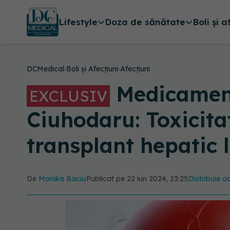
Lifestyle
Doza de sănătate
Boli și a
DCMedical
›
Boli și Afecțiuni
›
Afecțiuni
Medicamentu
EXCLUSIV
Ciuhodaru: Toxicita
transplant hepatic 
De
Monika Baciu
Publicat pe 22 iun 2024, 23:25
Distribuie ac