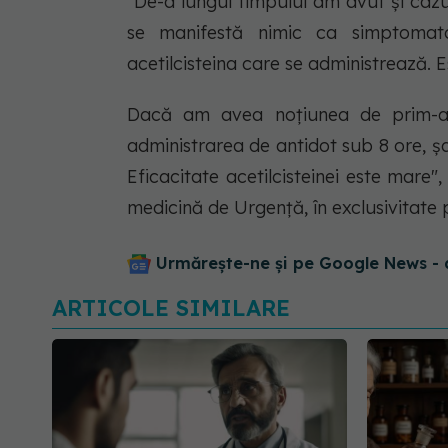
"De-a lungul timpului am avut și caz
se manifestă nimic ca simptomatol
acetilcisteina care se administrează. E
Dacă am avea noțiunea de prim-aju
administrarea de antidot sub 8 ore, șa
Eficacitate acetilcisteinei este mare
medicină de Urgență, în exclusivitat
Urmărește-ne și pe Google News - 
ARTICOLE SIMILARE