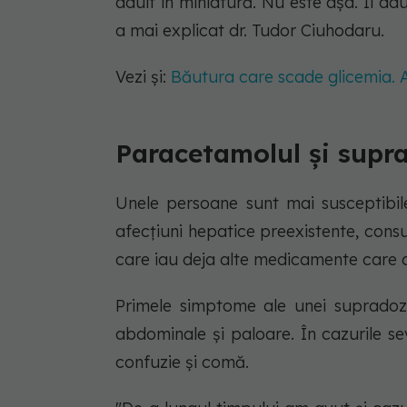
adult în miniatură. Nu este așa. Îi dau
a mai explicat dr. Tudor Ciuhodaru.
Vezi și:
Băutura care scade glicemia. A
Paracetamolul și supr
Unele persoane sunt mai susceptibile
afecțiuni hepatice preexistente, consu
care iau deja alte medicamente care a
Primele simptome ale unei supradoze
abdominale și paloare. În cazurile se
confuzie și comă.