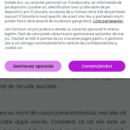
Datele dvs. cu caracter personal vor fi prelucrate, iar informațiile de
pe dispozitiv (cookie-uri, identificatori unici și alte date de pe
dispozitiv) pot fi stocate, accesate de și trimise către 224 de parteneri
sau pot fi folosite în mod specific de acest site. Noi și partenerii noștri
putem folosi date exacte de localizare geografică.
Lista partenerilor.
 asupra ficatului - FOTO: Freepik@elen_heilin
Unii furnizori vă pot prelucra datele cu caracter personal în interes
legitim, față de care puteți obiecta prin gestionarea opțiunilor de mai
jos. Căutați un link în partea de jos a acestei pagini pentru a gestiona
sau a vă retrage consimțământul în setările de confidențialitate și
cookie-uri.
Gestionați opțiunile
Consimțământ
 copiilor este destul de frecventă pentru reducerea
e sau moderate. Totuși, este important să respectăm
ți de riscurile asociate.
are au murit din cauza paracetamolului, mai ales că
dicație după ureche. Consideră că cel mic este un