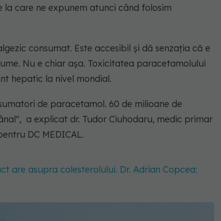
e la care ne expunem atunci când folosim
lgezic consumat. Este accesibil și dă senzația că e
ă lume. Nu e chiar așa. Toxicitatea paracetamolului
t hepatic la nivel mondial.
nsumatori de paracetamol. 60 de milioane de
al", a explicat dr. Tudor Ciuhodaru, medic primar
e pentru DC MEDICAL.
ct are asupra colesterolului. Dr. Adrian Copcea: