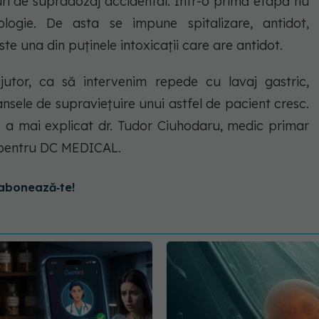
uri de supradozaj accidental. Într-o primă etapă nu
ogie. De asta se impune spitalizare, antidot,
ste una din puținele intoxicații care are antidot.
tor, ca să intervenim repede cu lavaj gastric,
nsele de supraviețuire unui astfel de pacient cresc.
", a mai explicat dr. Tudor Ciuhodaru, medic primar
e pentru DC MEDICAL.
abonează‑te!