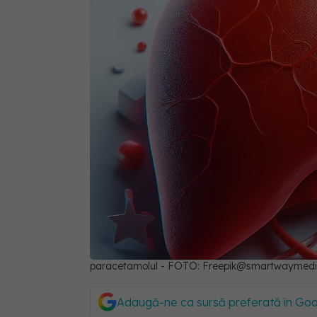
paracetamolul - FOTO: Freepik@smartwaymed
Adaugă-ne ca sursă preferată în Go