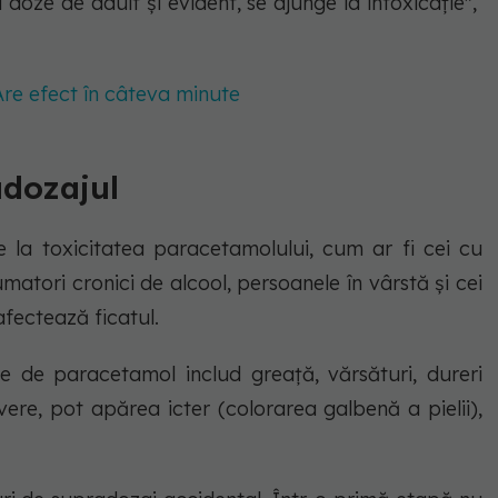
 doze de adult și evident, se ajunge la intoxicație",
re efect în câteva minute
adozajul
 la toxicitatea paracetamolului, cum ar fi cei cu
matori cronici de alcool, persoanele în vârstă și cei
fectează ficatul.
 de paracetamol includ greață, vărsături, dureri
vere, pot apărea icter (colorarea galbenă a pielii),