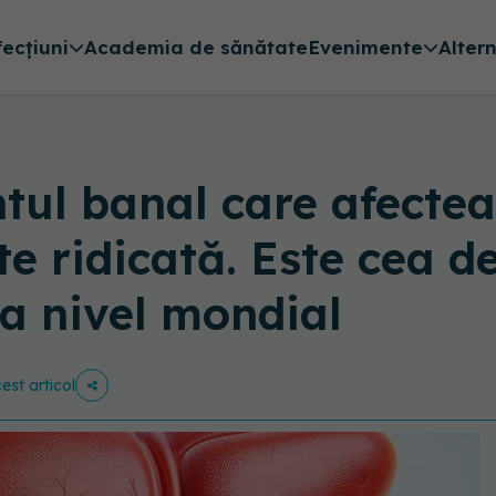
fecțiuni
Academia de sănătate
Evenimente
Alter
l banal care afectează
te ridicată. Este cea 
la nivel mondial
est articol