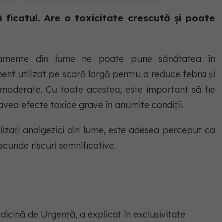
icatul. Are o toxicitate crescută și poate
icamente din lume ne poate pune sănătatea în
nt utilizat pe scară largă pentru a reduce febra și
 moderate. Cu toate acestea, este important să fie
vea efecte toxice grave în anumite condiții.
ilizați analgezici din lume, este adesea perceput ca
ascunde riscuri semnificative.
icină de Urgență, a explicat în exclusivitate