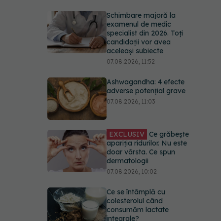
Schimbare majoră la
examenul de medic
specialist din 2026. Toți
candidații vor avea
aceleași subiecte
07.08.2026, 11:52
Ashwagandha: 4 efecte
adverse potențial grave
07.08.2026, 11:03
EXCLUSIV
Ce grăbește
apariția ridurilor. Nu este
doar vârsta. Ce spun
dermatologii
07.08.2026, 10:02
Ce se întâmplă cu
colesterolul când
consumăm lactate
integrale?