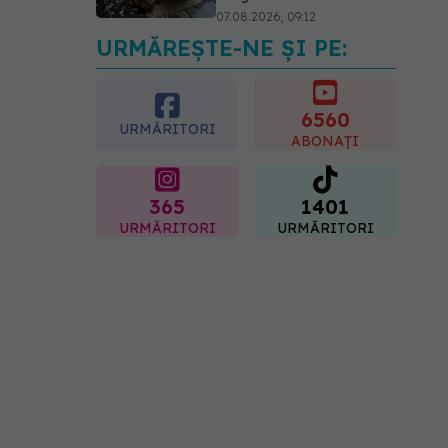
07.08.2026, 09:12
URMĂREȘTE-NE ȘI PE:
Greșeala care îți crește
tensiunea arterială. Nu
este doar sarea din solniță
6560
07.08.2026, 12:14
URMĂRITORI
ABONAȚI
365
1401
URMĂRITORI
URMĂRITORI