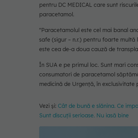
pentru DC MEDICAL care sunt riscuril
paracetamol.
"Paracetamolul este cel mai banal ana
safe (sigur – n.r.) pentru foarte mult
este cea de-a doua cauză de transplan
În SUA e pe primul loc. Sunt mari co
consumatori de paracetamol săptămân
medicină de Urgență, în exclusivitat
Vezi și:
Cât de bună e slănina. Ce impa
Sunt discuții serioase. Nu iasă bine