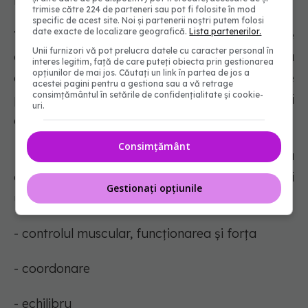
bază.
trimise către 224 de parteneri sau pot fi folosite în mod
specific de acest site. Noi și partenerii noștri putem folosi
date exacte de localizare geografică.
Lista partenerilor.
Tehnici psihologice:
Persoanele care se
Unii furnizori vă pot prelucra datele cu caracter personal în
confruntă cu tremur din cauza anxietății sau a
interes legitim, față de care puteți obiecta prin gestionarea
opțiunilor de mai jos. Căutați un link în partea de jos a
atacurilor de panică pot beneficia de
acestei pagini pentru a gestiona sau a vă retrage
consimțământul în setările de confidențialitate și cookie-
practicarea tehnicilor de relaxare, cum ar fi
uri.
exercițiile respirație.
Consimțământ
Kinetoterapie:
Un kinetoterapeut poate învăța
oamenii exerciții pentru a îmbunătăți
Gestionați opțiunile
următoarele:
- controlul muscular, funcționarea și forța
- coordonare
- echilibru