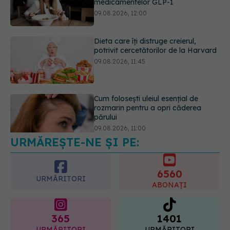
09.08.2026, 11:45
Cum folosești uleiul esențial de
rozmarin pentru a opri căderea
părului
09.08.2026, 11:00
Ce este testul TORCH și cine trebuie
să-l facă. Ce înseamnă un rezultat
pozitiv
09.08.2026, 13:00
URMĂREȘTE-NE ȘI PE:
6560
URMĂRITORI
ABONAȚI
365
1401
URMĂRITORI
URMĂRITORI