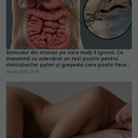
Semnalul din stomac pe care mulți îl ignoră. Ce
înseamnă cu adevărat un test pozitiv pentru
Helicobacter pylori și greșeala care poate face
tratamentul mult mai dificil
05 aug 2026, 15:18