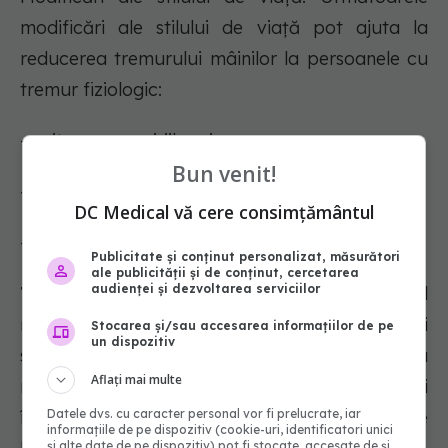
modificări ale stilului de viață pot ajuta la
reducerea tremurului mâinilor la persoanele cu
tremur fiziologic:
- evitarea exercițiilor viguroase
Bun venit!
- evitarea consumului excesiv de alcool
DC Medical vă cere consimțământul
- evitarea stimulentelor, cum ar fi cofeina
Publicitate și conținut personalizat, măsurători
ale publicității și de conținut, cercetarea
audienței și dezvoltarea serviciilor
Tratarea condițiilor de bază:
Tremurul
mâinilor care apar din cauza unei afecțiuni
Stocarea și/sau accesarea informațiilor de pe
un dispozitiv
subiacente, cum ar fi hipertiroidismul sau
Aflați mai multe
renunțarea la alcool, se îmbunătățesc de obicei
Datele dvs. cu caracter personal vor fi prelucrate, iar
în urma tratamentului pentru afecțiunea de
informațiile de pe dispozitiv (cookie-uri, identificatori unici
și alte date de pe dispozitiv) pot fi stocate, accesate de și