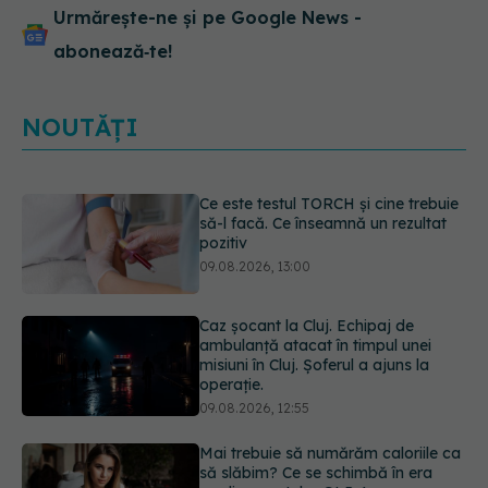
Urmărește-ne și pe Google News -
abonează‑te!
NOUTĂȚI
Caz șocant la Cluj. Echipaj de
ambulanță atacat în timpul unei
misiuni în Cluj. Șoferul a ajuns la
operație.
09.08.2026, 12:55
Mai trebuie să numărăm caloriile ca
să slăbim? Ce se schimbă în era
medicamentelor GLP-1
09.08.2026, 12:00
Dieta care îți distruge creierul,
potrivit cercetătorilor de la Harvard