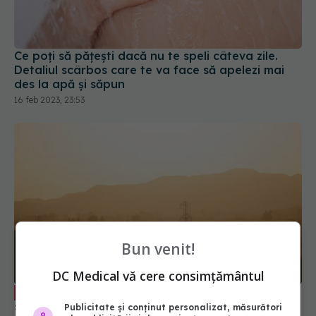
Ce poți să pățești dacă nu te speli câteva zile.
Detaliul scârbos care te va face să apelezi mai
des la apă și săpun
16 feb 2023, 23:53
Bun venit!
DC Medical vă cere consimțământul
Cine este la risc din cauza prafului
EXCLUSIV
saharian. Dr. Adrian Marinescu: E vorba de
Publicitate și conținut personalizat, măsurători