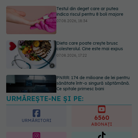
Dieta care poate crește brusc
colesterolul. Cine este mai expus
07.08.2026, 17:22
PNRR: 174 de milioane de lei pentru
sănătate într-o singură săptămână.
Ce spitale primesc bani
07.08.2026, 16:41
URMĂREȘTE-NE ȘI PE:
Ce spune culoarea ta preferată
despre vârsta pe care o ai. Care
este "codul cromatic" al generațiilor
6560
07.08.2026, 21:29
URMĂRITORI
ABONAȚI
365
1401
URMĂRITORI
URMĂRITORI