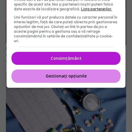
specific de acest site. Noi și partenerii noștri putem folosi
date exacte de localizare geografică.
Lista partenerilor.
Unii furnizori vă pot prelucra datele cu caracter personal în
interes legitim, față de care puteți obiecta prin gestionarea
opțiunilor de mai jos. Căutați un link în partea de jos a
acestei pagini pentru a gestiona sau a vă retrage
Medicii de la Fundeni demontează unul dintre
consimțământul în setările de confidențialitate și cookie-
cele mai răspândite mituri despre diabet
uri.
06 aug 2026, 11:52
Consimțământ
Gestionați opțiunile
Cum aleg medicii combinația potrivită de
medicamente pentru hipertensiune. De ce doi