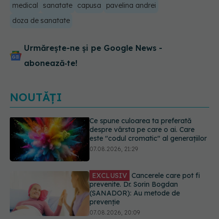
medical
sanatate
capusa
pavelina andrei
doza de sanatate
Urmărește-ne și pe Google News -
abonează‑te!
NOUTĂȚI
EXCLUSIV
Cancerele care pot fi
prevenite. Dr. Sorin Bogdan
(SANADOR): Au metode de
prevenție
07.08.2026, 20:09
Testul din deget care ar putea
indica riscul pentru 8 boli majore
07.08.2026, 18:34