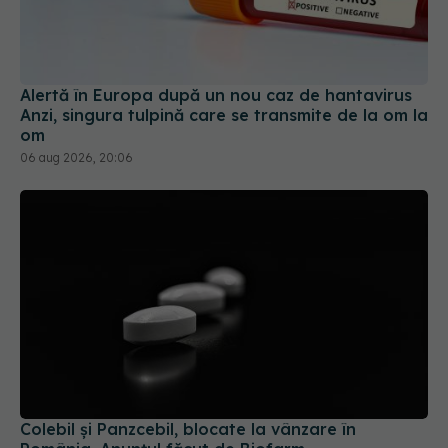
Alertă în Europa după un nou caz de hantavirus
Anzi, singura tulpină care se transmite de la om la
om
06 aug 2026, 20:06
Colebil și Panzcebil, blocate la vânzare în
România. Anunțul făcut de Biofarm
04 aug 2026, 19:47