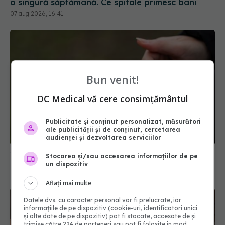
Bun venit!
DC Medical vă cere consimțământul
Statul acordă un sprijin de 15.000 de lei. Cine
Publicitate și conținut personalizat, măsurători
ale publicității și de conținut, cercetarea
poate depune cererea din 17 august
audienței și dezvoltarea serviciilor
04 aug 2026, 21:01
Stocarea și/sau accesarea informațiilor de pe
un dispozitiv
Aflați mai multe
Datele dvs. cu caracter personal vor fi prelucrate, iar
informațiile de pe dispozitiv (cookie-uri, identificatori unici
și alte date de pe dispozitiv) pot fi stocate, accesate de și
trimise către 224 de parteneri sau pot fi folosite în mod