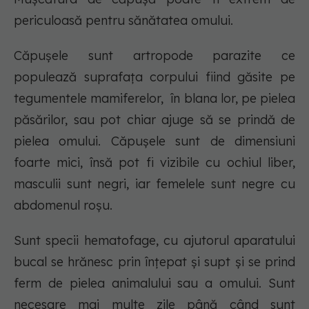
periculoasă pentru sănătatea omului.
Căpuşele sunt artropode parazite ce
populează suprafaţa corpului fiind găsite pe
tegumentele mamiferelor, în blana lor, pe pielea
păsărilor, sau pot chiar ajuge să se prindă de
pielea omului. Căpuşele sunt de dimensiuni
foarte mici, însă pot fi vizibile cu ochiul liber,
masculii sunt negri, iar femelele sunt negre cu
abdomenul roşu.
Sunt specii hematofage, cu ajutorul aparatului
bucal se hrănesc prin înţepat şi supt şi se prind
ferm de pielea animalului sau a omului. Sunt
necesare mai multe zile până când sunt