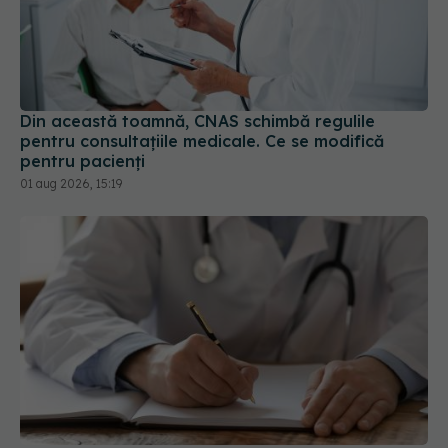
Din această toamnă, CNAS schimbă regulile
pentru consultațiile medicale. Ce se modifică
pentru pacienți
01 aug 2026, 15:19
Schimbare majoră la examenul de medic
specialist din 2026. Toți candidații vor avea
aceleași subiecte