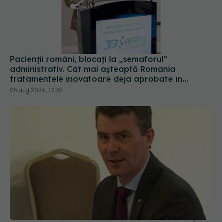
Pacienții români, blocați la „semaforul”
administrativ. Cât mai așteaptă România
tratamentele inovatoare deja aprobate în
Europa
05 aug 2026, 12:33
Șeful CNAS, mesaj după revolta radiologilor: În
sănătate, timpul se măsoară în șanse la viață
04 aug 2026, 10:10