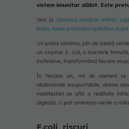
sistem imunitar slăbit. Este pretu
Vezi și:
Sistemul medical militar, cap
Radu: Avem proceduri specifice după 
Un prânz sănătos, plin de salată ver
un coșmar. E. coli, o bacterie temută
inofensive, transformând fiecare mușcă
În fiecare an, mii de oameni se
abdominale insuportabile, diaree sân
manifestări se află o realitate înfr
digestia, ci pot amenința viețile a mili
E.coli, riscuri