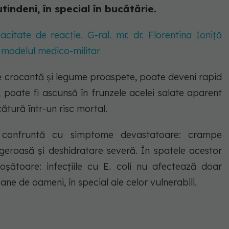
tindeni, în special în bucătărie.
acitate de reacție. G-ral. mr. dr. Florentina Ioniță
modelul medico-militar
de crocantă și legume proaspete, poate deveni rapid
, poate fi ascunsă în frunzele acelei salate aparent
tură într-un risc mortal.
 confruntă cu simptome devastatoare: crampe
geroasă și deshidratare severă. În spatele acestor
icoșătoare: infecțiile cu E. coli nu afectează doar
oane de oameni, în special ale celor vulnerabili.