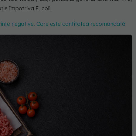
ție împotriva E. coli.
cințe negative. Care este cantitatea recomandată