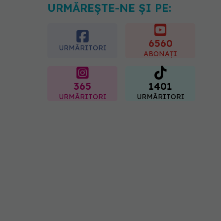
URMĂREȘTE-NE ȘI PE:
Cât durează simptomele
menopauzei?
07.08.2026, 15:14
6560
URMĂRITORI
ABONAȚI
365
1401
URMĂRITORI
URMĂRITORI