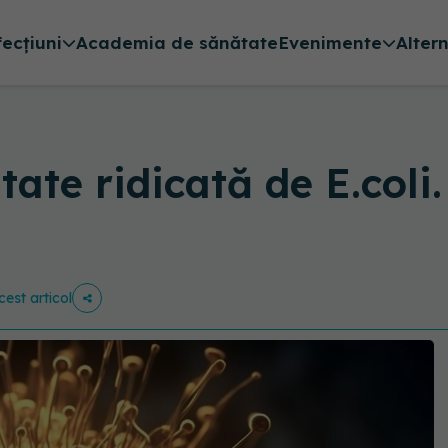
fecțiuni
Academia de sănătate
Evenimente
Alter
tate ridicată de E.coli
cest articol