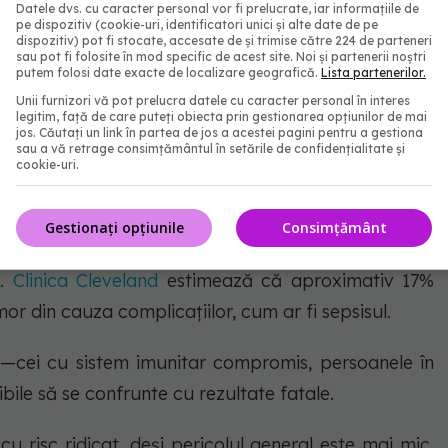
Datele dvs. cu caracter personal vor fi prelucrate, iar informațiile de
ază, de obicei, sistemul gastrointestinal, provocând
pe dispozitiv (cookie-uri, identificatori unici și alte date de pe
dispozitiv) pot fi stocate, accesate de și trimise către 224 de parteneri
și vărsături. Deși multe persoane se recuperează
sau pot fi folosite în mod specific de acest site. Noi și partenerii noștri
putem folosi date exacte de localizare geografică.
Lista partenerilor.
puri sunt mai expuse riscului de complicații severe,
Unii furnizori vă pot prelucra datele cu caracter personal în interes
cei cu sistem imunitar slăbit.
legitim, față de care puteți obiecta prin gestionarea opțiunilor de mai
jos. Căutați un link în partea de jos a acestei pagini pentru a gestiona
sau a vă retrage consimțământul în setările de confidențialitate și
cookie-uri.
ate și grupuri de risc
Gestionați opțiunile
Consimțământ
ează după infecții cu E. coli, unii pot experimenta
l.
Clinica Cleveland
estimează că aproximativ 17%
mor din cauza complicațiilor, cum ar fi sepsisul.
at—cei cu sistem imunitar compromis, persoanele în
bile să se confrunte cu rezultate fatale.
cu risc ridicat, deși pericolul general este mai mic,