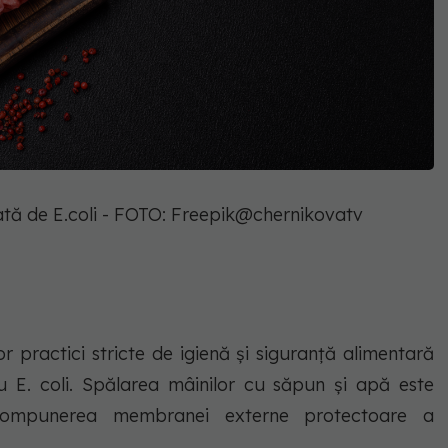
cată de E.coli - FOTO: Freepik@chernikovatv
 practici stricte de igienă și siguranță alimentară
u E. coli. Spălarea mâinilor cu săpun și apă este
scompunerea membranei externe protectoare a