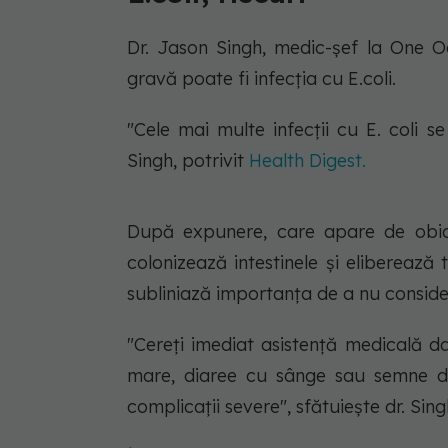
Dr. Jason Singh, medic-șef la One O
gravă poate fi infecția cu E.coli.
"Cele mai multe infecții cu E. coli 
Singh, potrivit
Health Digest.
După expunere, care apare de obicei
colonizează intestinele și eliberează
subliniază importanța de a nu considera 
"Cereți imediat asistență medicală d
mare, diaree cu sânge sau semne de
complicații severe", sfătuiește dr. Sing