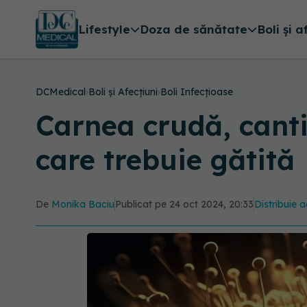
Lifestyle
Doza de sănătate
Boli și a
DCMedical
›
Boli și Afecțiuni
›
Boli Infecțioase
Carnea crudă, canti
care trebuie gătită
De
Monika Baciu
Publicat pe 24 oct 2024, 20:33
Distribuie a