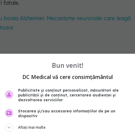
i fatale.
 cu boala Alzheimer. Mecanisme neuronale care leagă
toare
Bun venit!
DC Medical vă cere consimțământul
n mod natural, iar majoritatea oamenilor poartă o
Publicitate și conținut personalizat, măsurători ale
publicității și de conținut, cercetarea audienței și
fără probleme. Cu toate acestea, anumite tulpini de
dezvoltarea serviciilor
focare răspândite, pot fi periculoase. Conform
CDC
,
Stocarea și/sau accesarea informațiilor de pe un
ca boli grave, în special în rândul populațiilor
dispozitiv
Aflați mai multe