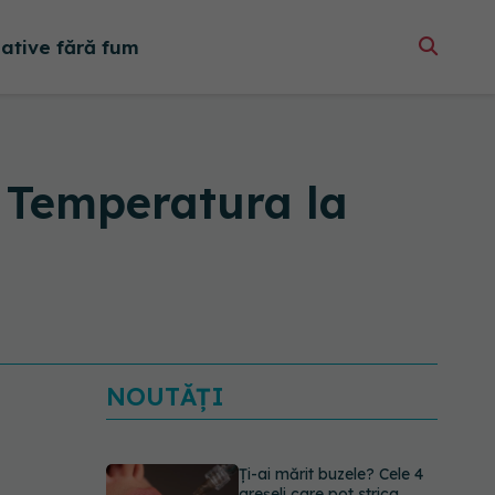
native fără fum
. Temperatura la
NOUTĂȚI
Ți-ai mărit buzele? Cele 4
greșeli care pot strica