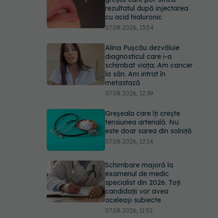
rezultatul după injectarea
cu acid hialuronic
07.08.2026, 13:54
Alina Pușcău dezvăluie
diagnosticul care i-a
schimbat viața: Am cancer
la sân. Am intrat în
metastază
07.08.2026, 12:39
Greșeala care îți crește
tensiunea arterială. Nu
este doar sarea din solniță
07.08.2026, 12:14
Schimbare majoră la
examenul de medic
specialist din 2026. Toți
candidații vor avea
aceleași subiecte
07.08.2026, 11:52