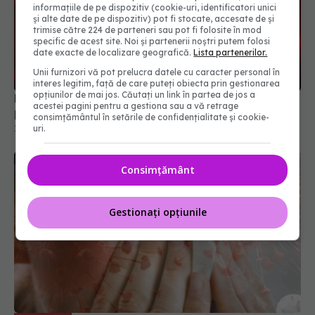
informațiile de pe dispozitiv (cookie-uri, identificatori unici
și alte date de pe dispozitiv) pot fi stocate, accesate de și
trimise către 224 de parteneri sau pot fi folosite în mod
specific de acest site. Noi și partenerii noștri putem folosi
date exacte de localizare geografică.
Lista partenerilor.
Unii furnizori vă pot prelucra datele cu caracter personal în
interes legitim, față de care puteți obiecta prin gestionarea
opțiunilor de mai jos. Căutați un link în partea de jos a
Difteria revine în Europa. Adulții nevaccinați, în
acestei pagini pentru a gestiona sau a vă retrage
pericol mortal
consimțământul în setările de confidențialitate și cookie-
uri.
11 noi 2025, 15:44
Consimțământ
Gestionați opțiunile