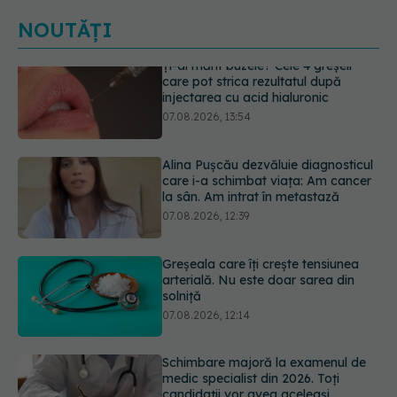
NOUTĂȚI
Alina Pușcău dezvăluie diagnosticul
care i-a schimbat viața: Am cancer
la sân. Am intrat în metastază
07.08.2026, 12:39
Greșeala care îți crește tensiunea
arterială. Nu este doar sarea din
solniță
07.08.2026, 12:14
Schimbare majoră la examenul de
medic specialist din 2026. Toți
candidații vor avea aceleași
subiecte
07.08.2026, 11:52
Ashwagandha: 4 efecte adverse