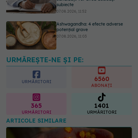
potențial grave
07.08.2026, 11:03
Ți-ai mărit buzele? Cele 4 greșeli
care pot strica rezultatul după
injectarea cu acid hialuronic
07.08.2026, 13:54
URMĂREȘTE-NE ȘI PE:
6560
URMĂRITORI
ABONAȚI
365
1401
URMĂRITORI
URMĂRITORI
ARTICOLE SIMILARE