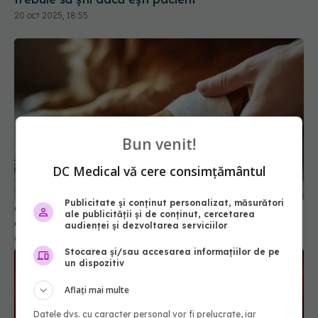
20 oct 2025, 18:55
Bun venit!
DC Medical vă cere consimțământul
Publicitate și conținut personalizat, măsurători
Câini morți după infectarea cu o nouă bacterie
ale publicității și de conținut, cercetarea
de la căpușe. Riscul pentru oameni crește
audienței și dezvoltarea serviciilor
04 dec 2025, 19:57
Stocarea și/sau accesarea informațiilor de pe
un dispozitiv
Aflați mai multe
Datele dvs. cu caracter personal vor fi prelucrate, iar