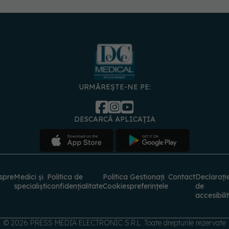
URMĂREȘTE-NE PE:
DESCARCĂ APLICAȚIA
spre
Medici și
Politica de
Politica
Gestionați
Contact
Declarați
specialiști
confidențialitate
Cookies
preferințele
de
accesibili
© 2026 PRESS MEDIA ELECTRONIC S.R.L. Toate drepturile rezervate