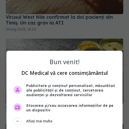
29 aug 2025, 16:02
Bun venit!
DC Medical vă cere consimțământul
La ce să fii atent când mănânci conserve. Dr.
Publicitate și conținut personalizat, măsurători
Tudor Ciuhodaru: Mortală
ale publicității și de conținut, cercetarea
17 mar 2026, 08:14
audienței și dezvoltarea serviciilor
Stocarea și/sau accesarea informațiilor de pe
un dispozitiv
Aflați mai multe