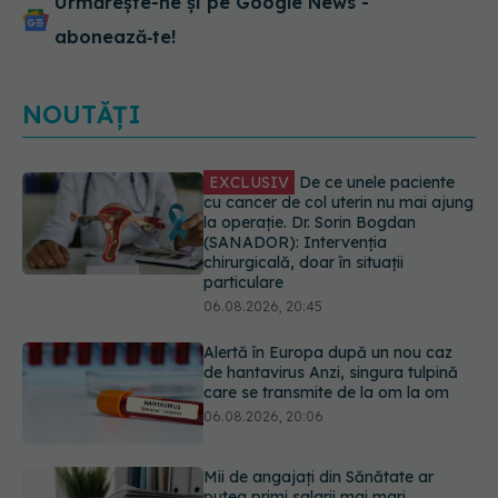
Urmărește-ne și pe Google News -
abonează‑te!
NOUTĂȚI
Alertă în Europa după un nou caz
de hantavirus Anzi, singura tulpină
care se transmite de la om la om
06.08.2026, 20:06
Mii de angajați din Sănătate ar
putea primi salarii mai mari.
Sindicatele cer schimbarea legii
06.08.2026, 19:26
EXCLUSIV
Cancerele ginecologice
care pot fi tratate fără operație. Dr.
Sorin Bogdan (SANADOR): Chirurgia