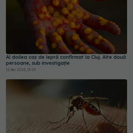
Al doilea caz de lepră confirmat la Cluj. Alte două
persoane, sub investigație
12 dec 2025, 15:29
Virusul West Nile confirmat la doi pacienți din
Timiș. Un caz grav la ATI