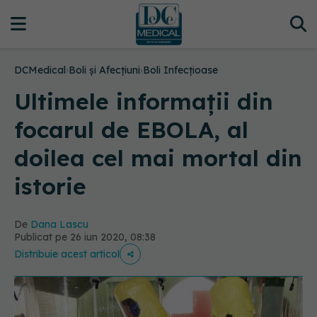
DCMedical
›
Boli și Afecțiuni
›
Boli Infecțioase
Ultimele informații din
focarul de EBOLA, al
doilea cel mai mortal din
istorie
De
Dana Lascu
Publicat pe 26 iun 2020, 08:38
Distribuie acest articol