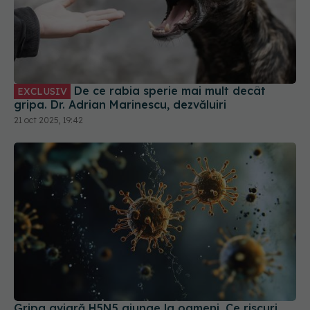
De ce rabia sperie mai mult decât
EXCLUSIV
gripa. Dr. Adrian Marinescu, dezvăluiri
21 oct 2025, 19:42
Gripa aviară H5N5 ajunge la oameni. Ce riscuri
prezintă pentru populație
18 noi 2025, 22:07