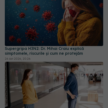
Supergripa H3N2: Dr. Mihai Craiu explică
simptomele, riscurile și cum ne protejăm
26 ian 2026, 20:26
Distanțarea socială nu oferă protecție reală
împotriva infecțiilor respiratorii