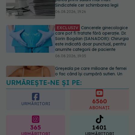
este indicată doar punctual, pentru
anumite categorii de paciente
06.08.2026, 19:05
Greșeala pe care milioane de femei
o fac când își cumpără sutien. Un
medic explică metoda corectă
06.08.2026, 18:08
URMĂREȘTE-NE ȘI PE:
EXCLUSIV
De ce unele paciente
cu cancer de col uterin nu mai ajung
la operație. Dr. Sorin Bogdan
6560
(SANADOR): Intervenția
URMĂRITORI
chirurgicală, doar în situații
ABONAȚI
particulare
06.08.2026, 20:45
365
1401
URMĂRITORI
URMĂRITORI
ARTICOLE SIMILARE