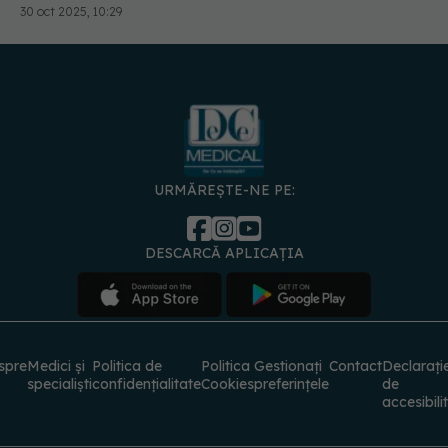
URMĂREȘTE-NE PE:
DESCARCĂ APLICAȚIA
spre
Medici și
Politica de
Politica
Gestionați
Contact
Declarați
specialiști
confidențialitate
Cookies
preferințele
de
accesibili
© 2026 PRESS MEDIA ELECTRONIC S.R.L. Toate drepturile rezervate