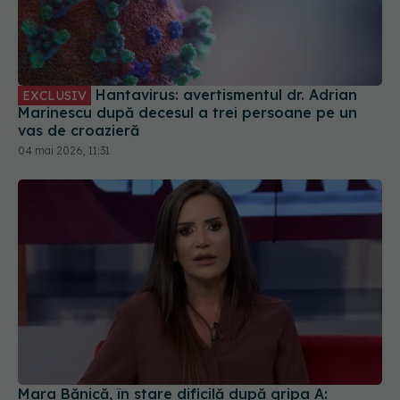
Hantavirus: avertismentul dr. Adrian
EXCLUSIV
Marinescu după decesul a trei persoane pe un
vas de croazieră
04 mai 2026, 11:31
Mara Bănică, în stare dificilă după gripa A:
Absolut îngrozitor!
22 feb 2026, 13:59