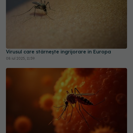
Virusul care stârnește îngrijorare în Europa
08 iul 2025, 11:59
Ce este virusul Chikungunya. Fii atent la asta
dacă te-a înțepat un țânțar. Atacă articulațiile!
23 iul 2025, 11:48