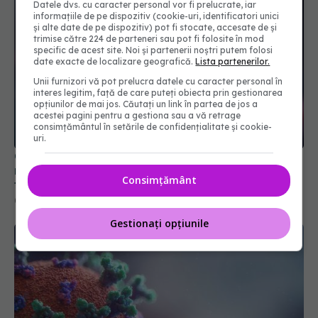
Datele dvs. cu caracter personal vor fi prelucrate, iar
informațiile de pe dispozitiv (cookie-uri, identificatori unici
și alte date de pe dispozitiv) pot fi stocate, accesate de și
trimise către 224 de parteneri sau pot fi folosite în mod
specific de acest site. Noi și partenerii noștri putem folosi
date exacte de localizare geografică.
Lista partenerilor.
Unii furnizori vă pot prelucra datele cu caracter personal în
Candida auris: ciuperca agresivă rezistentă la
interes legitim, față de care puteți obiecta prin gestionarea
opțiunilor de mai jos. Căutați un link în partea de jos a
medicamente. Ce se întâmplă dacă un pacient a
acestei pagini pentru a gestiona sau a vă retrage
fost infectat
consimțământul în setările de confidențialitate și cookie-
02 aug 2025, 08:25
uri.
Consimțământ
Gestionați opțiunile