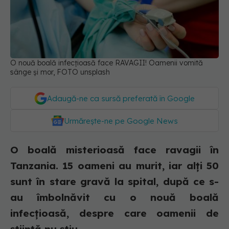
O nouă boală infecțioasă face RAVAGII! Oamenii vomită
sânge şi mor, FOTO unsplash
Adaugă-ne ca sursă preferată în Google
Urmărește-ne pe Google News
O boală misterioasă face ravagii în
Tanzania. 15 oameni au murit, iar alți 50
sunt în stare gravă la spital, după ce s-
au îmbolnăvit cu o nouă boală
infecțioasă, despre care oamenii de