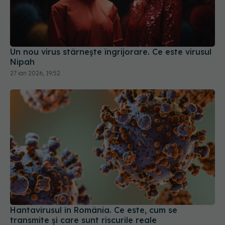
Un nou virus stârnește îngrijorare. Ce este virusul
Nipah
27 ian 2026, 19:52
Hantavirusul în România. Ce este, cum se
transmite și care sunt riscurile reale