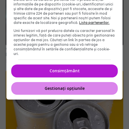
informațiile de pe dispozitiv (cookie-uri, identificatori unici
și alte date de pe dispozitiv) pot fi stocate, accesate de și
trimise către 224 de parteneri sau pot fi folosite în mod
specific de acest site. Noi și partenerii noștri putem folosi
date exacte de localizare geografică.
Lista partenerilor.
Unii furnizori vă pot prelucra datele cu caracter personal în
interes legitim, față de care puteți obiecta prin gestionarea
opțiunilor de mai jos. Căutați un link în partea de jos a
acestei pagini pentru a gestiona sau a vă retrage
Octavian Jurma, explicații despre sezonul gripal:
consimțământul în setările de confidențialitate și cookie-
uri.
Numărul de cazuri, dublu
25 ian 2026, 19:48
Consimțământ
Gestionați opțiunile