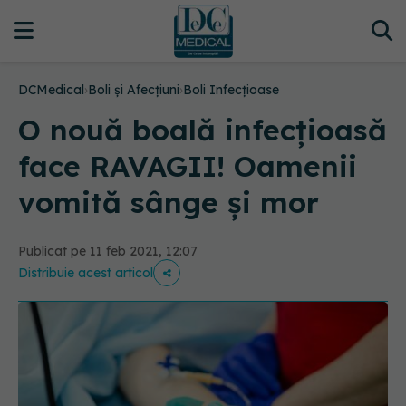
DCMedical
›
Boli și Afecțiuni
›
Boli Infecțioase
O nouă boală infecțioasă
face RAVAGII! Oamenii
vomită sânge şi mor
Publicat pe 11 feb 2021, 12:07
Distribuie acest articol