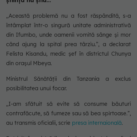
știință nu știu...
„Această problemă nu a fost răspândită, s-a
întâmplat într-o singură unitate administrativă
din Ifumbo, unde oamenii vomită sânge şi mor
când ajung la spital prea târziu.”, a declarat
Felista Kisandu, medic șef în districtul Chunya
din oraşul Mbeya.
Ministrul Sănătății din Tanzania a exclus
posibilitatea unui focar.
„I-am sfătuit să evite să consume băuturi
contrafăcute, să fumeze sau să bea spirtoase.”,
au transmis oficialii, scrie
presa internaională
.