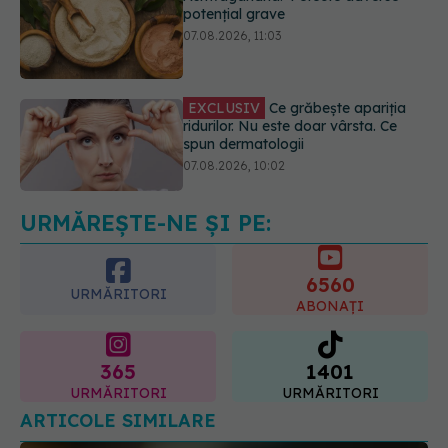
EXCLUSIV
Ce grăbește apariția
ridurilor. Nu este doar vârsta. Ce
spun dermatologii
07.08.2026, 10:02
Alina Pușcău dezvăluie diagnosticul
care i-a schimbat viața: Am cancer
la sân. Am intrat în metastază
07.08.2026, 12:39
URMĂREȘTE-NE ȘI PE:
6560
URMĂRITORI
ABONAȚI
365
1401
URMĂRITORI
URMĂRITORI
ARTICOLE SIMILARE