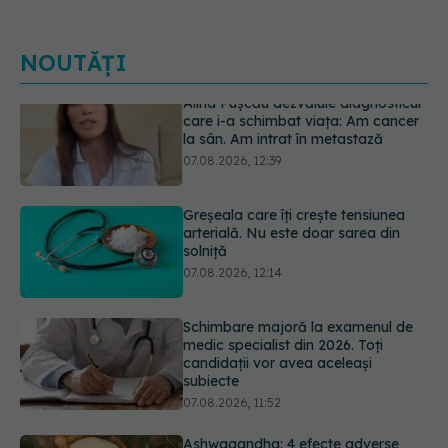
NOUTĂȚI
Greșeala care îți crește tensiunea
arterială. Nu este doar sarea din
solniță
07.08.2026, 12:14
Schimbare majoră la examenul de
medic specialist din 2026. Toți
candidații vor avea aceleași
subiecte
07.08.2026, 11:52
Ashwagandha: 4 efecte adverse
potențial grave
07.08.2026, 11:03