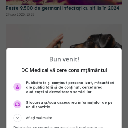
Peste 9.500 de germani infectați cu sifilis în 2024
29 sep 2025, 13:29
Bun venit!
DC Medical vă cere consimțământul
Publicitate și conținut personalizat, măsurători
ale publicității și de conținut, cercetarea
Ce trebuie să știi dacă te-a zgâriat câinele. Dr.
audienței și dezvoltarea serviciilor
Tudor Ciuhodaru, avertisment
Stocarea și/sau accesarea informațiilor de pe
18 iul 2025, 10:51
un dispozitiv
Aflați mai multe
Datele dvs. cu caracter personal vor fi prelucrate, iar