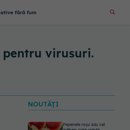
native fără fum
 pentru virusuri.
NOUTĂȚI
Pepenele roșu sau cel
galben: care crește