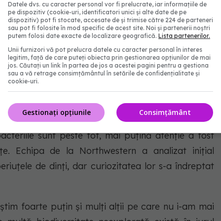
Datele dvs. cu caracter personal vor fi prelucrate, iar informațiile de
pe dispozitiv (cookie-uri, identificatori unici și alte date de pe
dispozitiv) pot fi stocate, accesate de și trimise către 224 de parteneri
sau pot fi folosite în mod specific de acest site. Noi și partenerii noștri
 FOTO: Freepik@Nottenaj
putem folosi date exacte de localizare geografică.
Lista partenerilor.
Unii furnizori vă pot prelucra datele cu caracter personal în interes
legitim, față de care puteți obiecta prin gestionarea opțiunilor de mai
jos. Căutați un link în partea de jos a acestei pagini pentru a gestiona
sau a vă retrage consimțământul în setările de confidențialitate și
cookie-uri.
Gestionați opțiunile
Consimțământ
acteriile sunt peste tot, mai puțină atenție a fost
țe. Echipa de la Northwestern a analizat inițial
riuțele de dinți, dar curiozitatea lor s-a îndreptat
știm foarte puțin și mulți alții pe care nu i-am mai