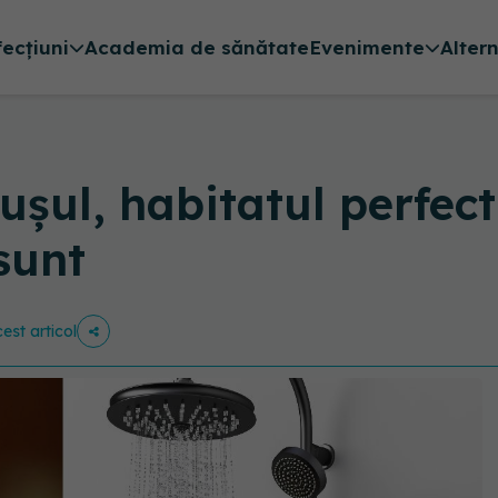
fecțiuni
Academia de sănătate
Evenimente
Alter
dușul, habitatul perfect
sunt
cest articol