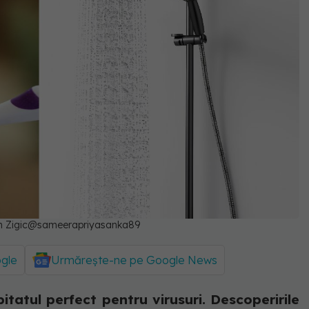
zen Zigic@sameerapriyasanka89
ogle
Urmărește-ne pe Google News
bitatul perfect pentru virusuri. Descoperirile