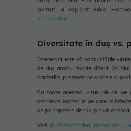
văzut niciodată. Este uimitor cât de
nostru", a explicat Erica Hartman
ScienceAlert.
Diversitate în duș vs. 
Interesant este că comunitățile virale,
de duș arătau foarte diferit. Studiul 
bacteriile, prezente pe ambele supraf
Cu toate acestea, virusurile de pe p
deoarece bacteriile pe care le infecte
de pe capetele de duș provin adesea d
Vezi și:
Fosforilcolina, biomarkerul p