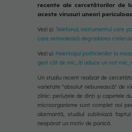
recente ale cercetătorilor de 
aceste virusuri uneori periculoase,
Vezi și:
Telefonul, instrumentul care 
care semnalează degradarea creierul
Vezi și:
Pelerinajul politicienilor la m
gest cât de mic, îți aduce un vot mic, 
Un studiu recent realizat de cercetăt
varietate "absolut nebunească" de vir
zilnic: periuțele de dinți și capetele 
microorganisme sunt complet noi pen
alarmantă, studiul subliniază faptu
neapărat un motiv de panică.