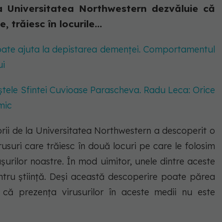
la Universitatea Northwestern dezvăluie că
 trăiesc în locurile...
poate ajuta la depistarea demenței. Comportamentul
ui
oaștele Sfintei Cuvioase Parascheva. Radu Leca: Orice
mic
orii de la Universitatea Northwestern a descoperit o
usuri care trăiesc în două locuri pe care le folosim
dușurilor noastre. În mod uimitor, unele dintre aceste
tru știință. Deși această descoperire poate părea
l că prezența virusurilor în aceste medii nu este