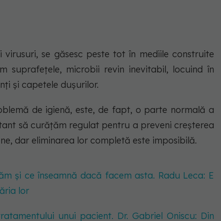
i virusuri, se găsesc peste tot în mediile construite
suprafețele, microbii revin inevitabil, locuind în
ți și capetele dușurilor.
blemă de igienă, este, de fapt, o parte normală a
ortant să curățăm regulat pentru a preveni creșterea
ne, dar eliminarea lor completă este imposibilă.
păm și ce înseamnă dacă facem asta. Radu Leca: E
ăria lor
ratamentului unui pacient. Dr. Gabriel Oniscu: Din