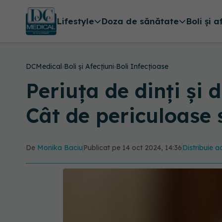
Lifestyle
Doza de sănătate
Boli și a
DCMedical
›
Boli și Afecțiuni
›
Boli Infecțioase
Periuța de dinți și 
Cât de periculoase 
De
Monika Baciu
Publicat pe 14 oct 2024, 14:36
Distribuie a