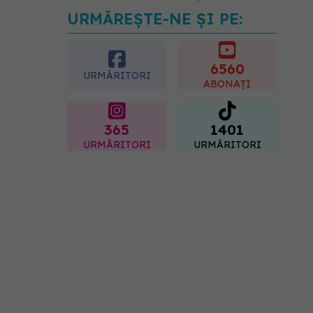
URMĂREȘTE-NE ȘI PE:
EXCLUSIV
Tratamentul
modern al cancerelor
ginecologice. Dr. Sorin
Bogdan (SANADOR), la
6560
URMĂRITORI
DC Medical și DC News
ABONAȚI
06.08.2026, 10:29
365
1401
URMĂRITORI
URMĂRITORI