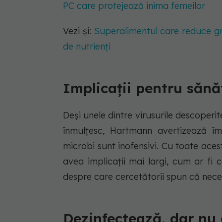
PC care protejează inima femeilor
Vezi și:
Superalimentul care reduce gr
de nutrienți
Implicații pentru sănă
Deși unele dintre virusurile descoperit
înmulțesc, Hartmann avertizează împ
microbi sunt inofensivi. Cu toate acest
avea implicații mai largi, cum ar fi 
despre care cercetătorii spun că neces
Dezinfectează, dar nu