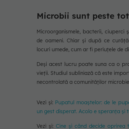
Microbii sunt peste tot
Microorganismele, bacterii, ciuperci ș
de oameni. Chiar și după ce curățăm 
locuri umede, cum ar fi periuțele de din
Deși acest lucru poate suna ca o pro
vieții. Studiul subliniază că este imp
necontrolată a comunităților microbie
Vezi și:
Pupatul moaștelor: de le pu
un gest disperat. Acolo e speranța și t
Vezi și:
Cine și când decide oprirea t