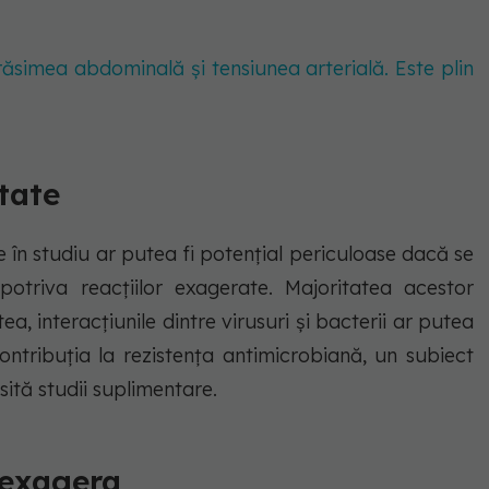
ăsimea abdominală și tensiunea arterială. Este plin
tate
e în studiu ar putea fi potențial periculoase dacă se
otriva reacțiilor exagerate. Majoritatea acestor
ea, interacțiunile dintre virusuri și bacterii ar putea
contribuția la rezistența antimicrobiană, un subiect
ită studii suplimentare.
 exagera