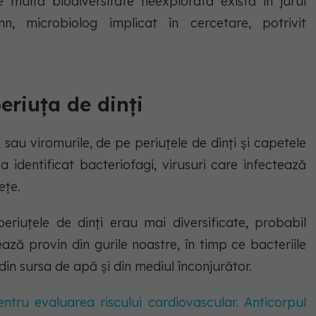
 multă biodiversitate neexplorată există în jurul
n, microbiolog implicat în cercetare, potrivit
periuța de dinți
 sau viromurile, de pe periuțele de dinți și capetele
a identificat bacteriofagi, virusuri care infectează
ețe.
eriuțele de dinți erau mai diversificate, probabil
ază provin din gurile noastre, în timp ce bacteriile
in sursa de apă și din mediul înconjurător.
entru evaluarea riscului cardiovascular. Anticorpul