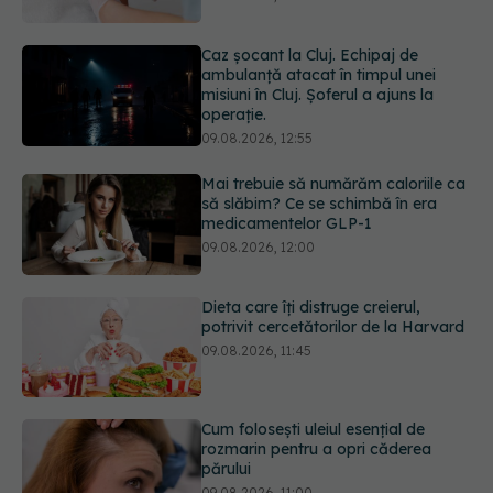
09.08.2026, 12:55
Mai trebuie să numărăm caloriile ca
să slăbim? Ce se schimbă în era
medicamentelor GLP-1
09.08.2026, 12:00
Dieta care îți distruge creierul,
potrivit cercetătorilor de la Harvard
09.08.2026, 11:45
Cum folosești uleiul esențial de
rozmarin pentru a opri căderea
părului
09.08.2026, 11:00
Ce este testul TORCH și cine trebuie
să-l facă. Ce înseamnă un rezultat
pozitiv