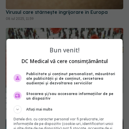
Virusul care stârnește îngrijorare în Europa
08 iul 2025, 11:59
Bun venit!
DC Medical vă cere consimțământul
Publicitate și conținut personalizat, măsurători
ale publicității și de conținut, cercetarea
audienței și dezvoltarea serviciilor
Stocarea și/sau accesarea informațiilor de pe
Alertă epidemică globală. Virusul care se extinde
un dispozitiv
din China către alte țări într-un ritm record
Aflați mai multe
09 aug 2025, 18:34
Datele dvs. cu caracter personal vor fi prelucrate, iar
informațiile de pe dispozitiv (cookie-uri, identificatori unici
și alte date de pe dispozitiv) pot fi stocate, accesate de și