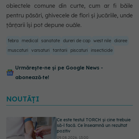
obiectele comune din curte, cum ar fi băile
pentru păsări, ghivecele de flori și jucăriile, unde
țânțarii își pot depune ouăle.
febra
medical
sanatate
dureri de cap
west nile
diaree
muscaturi
varsaturi
tantarii
piscaturi
insecticide
Urmărește-ne și pe Google News -
abonează‑te!
NOUTĂȚI
Caz șocant la Cluj. Echipaj de
ambulanță atacat în timpul unei
misiuni în Cluj. Șoferul a ajuns la
operație.