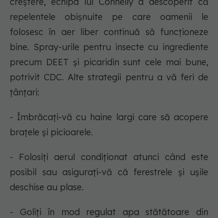
creștere, echipa lui Connelly a descoperit că
repelentele obișnuite pe care oamenii le
folosesc în aer liber continuă să funcționeze
bine. Spray-urile pentru insecte cu ingrediente
precum DEET și picaridin sunt cele mai bune,
potrivit CDC. Alte strategii pentru a vă feri de
țânțari:
- Îmbrăcați-vă cu haine largi care să acopere
brațele și picioarele.
- Folosiți aerul condiționat atunci când este
posibil sau asigurați-vă că ferestrele și ușile
deschise au plase.
- Goliți în mod regulat apa stătătoare din