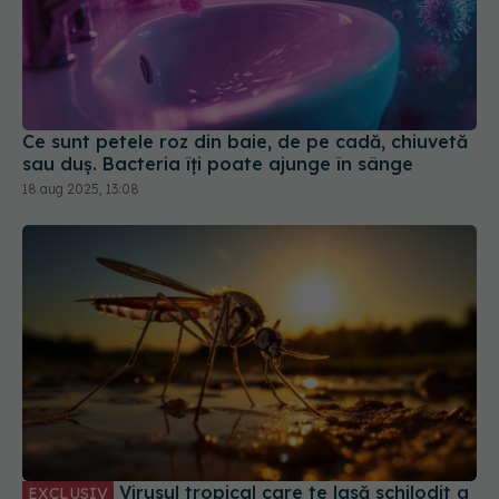
Ce sunt petele roz din baie, de pe cadă, chiuvetă
sau duș. Bacteria îți poate ajunge în sânge
18 aug 2025, 13:08
Virusul tropical care te lasă schilodit a
EXCLUSIV