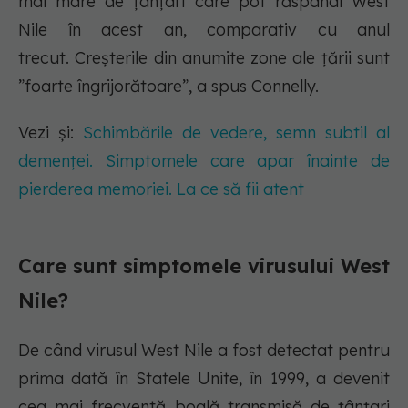
mai mare de țânțari care pot răspândi West
Nile în acest an, comparativ cu anul
trecut. Creșterile din anumite zone ale țării sunt
”foarte îngrijorătoare”, a spus Connelly.
Vezi și:
Schimbările de vedere, semn subtil al
demenței. Simptomele care apar înainte de
pierderea memoriei. La ce să fii atent
Care sunt simptomele virusului West
Nile?
De când virusul West Nile a fost detectat pentru
prima dată în Statele Unite, în 1999, a devenit
cea mai frecventă boală transmisă de țânțari