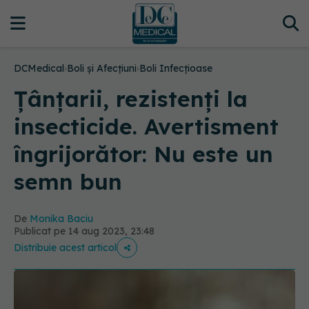
DCMedical
›
Boli și Afecțiuni
›
Boli Infecțioase
Țânțarii, rezistenți la
insecticide. Avertisment
îngrijorător: Nu este un
semn bun
De
Monika Baciu
Publicat pe 14 aug 2023, 23:48
Distribuie acest articol