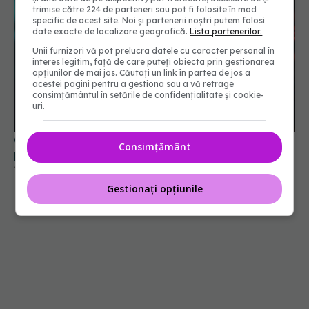
trimise către 224 de parteneri sau pot fi folosite în mod
specific de acest site. Noi și partenerii noștri putem folosi
date exacte de localizare geografică.
Lista partenerilor.
Unii furnizori vă pot prelucra datele cu caracter personal în
interes legitim, față de care puteți obiecta prin gestionarea
opțiunilor de mai jos. Căutați un link în partea de jos a
acestei pagini pentru a gestiona sau a vă retrage
consimțământul în setările de confidențialitate și cookie-
uri.
COVID-19 și gripa cresc riscul de cancer
Consimțământ
pulmonar
12 mar 2026, 17:07
Gestionați opțiunile