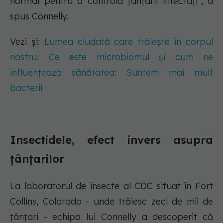
normal pentru a controla țânțarii infectați”, a
spus Connelly.
Vezi și:
Lumea ciudată care trăiește în corpul
nostru. Ce este microbiomul și cum ne
influențează sănătatea: Suntem mai mult
bacterii
Insectidele, efect invers asupra
țânțarilor
La laboratorul de insecte al CDC situat în Fort
Collins, Colorado - unde trăiesc zeci de mii de
țânțari - echipa lui Connelly a descoperit că