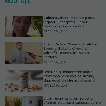
NOUTĂȚI
Prof. dr. Valeriu Gheorghiță intră în
Board-ul Editorial al revistei
Scientific Reports, din Nature
Portfolio
05.08.2026, 21:09
Testul de 10 minute care poate
arăta dacă ai nevoie de statine,
chiar dacă ai colesterolul normal
05.08.2026, 19:42
Unde trebuie să ții pâinea când
afară este caniculă. Greșeala care o
usucă sau o umple de mucegai în
doar câteva zile
05.08.2026, 18:33
Primele 5 semne ale bolii Parkinson
pe care 80% dintre oameni le