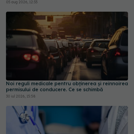
Europa
05 aug 2026, 12:33
Noi reguli medicale pentru obținerea și reînnoirea
permisului de conducere. Ce se schimbă
30 iul 2026, 15:58