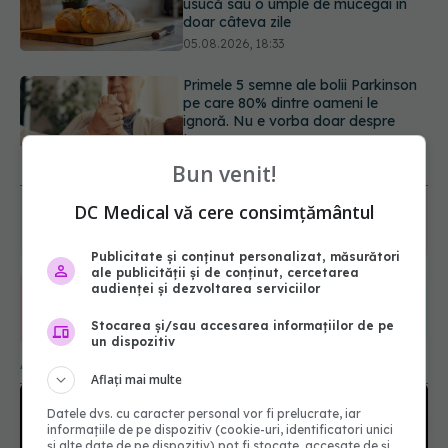
ignoră. Nu e vorba doar despre
tremor
05.08.2026, 17:31
Gabriela Cristea, manifest pentru
respect și acceptare: Corpul
fiecăruia spune o poveste
05.08.2026, 21:23
URMĂREȘTE-NE ȘI PE:
Bun venit!
DC Medical vă cere consimțământul
6560
URMĂRITORI
ABONAȚI
Publicitate și conținut personalizat, măsurători
ale publicității și de conținut, cercetarea
audienței și dezvoltarea serviciilor
365
1401
Stocarea și/sau accesarea informațiilor de pe
URMĂRITORI
URMĂRITORI
un dispozitiv
ARTICOLE SIMILARE
Aflați mai multe
Datele dvs. cu caracter personal vor fi prelucrate, iar
informațiile de pe dispozitiv (cookie-uri, identificatori unici
și alte date de pe dispozitiv) pot fi stocate, accesate de și