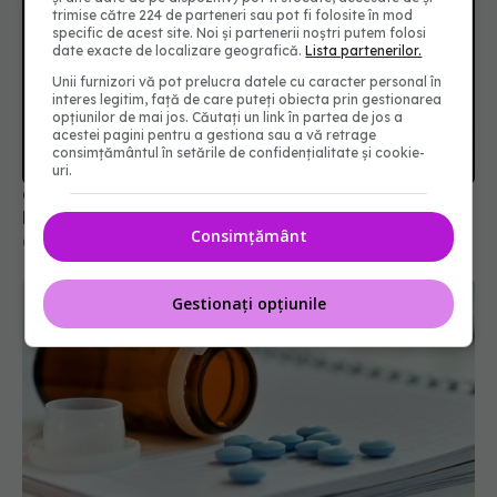
trimise către 224 de parteneri sau pot fi folosite în mod
specific de acest site. Noi și partenerii noștri putem folosi
date exacte de localizare geografică.
Lista partenerilor.
Unii furnizori vă pot prelucra datele cu caracter personal în
interes legitim, față de care puteți obiecta prin gestionarea
opțiunilor de mai jos. Căutați un link în partea de jos a
acestei pagini pentru a gestiona sau a vă retrage
consimțământul în setările de confidențialitate și cookie-
uri.
Colebil și Panzcebil, blocate la vânzare în
România. Anunțul făcut de Biofarm
Consimțământ
04 aug 2026, 19:47
Gestionați opțiunile