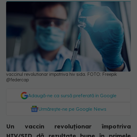
vaccinul revolutionar impotriva hiv sida. FOTO: Freepik
@federcap
Adaugă-ne ca sursă preferată în Google
Urmărește-ne pe Google News
Un vaccin revoluționar împotriva
HIV/SID dă rezultate bune în primele