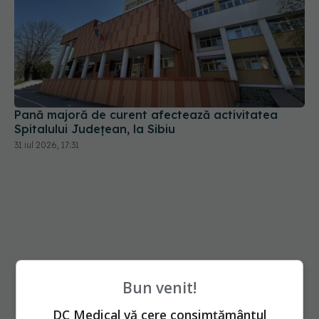
Pană majoră de curent afectează activitatea
Spitalului Județean, la Sibiu
31 iul 2026, 17:31
Bun venit!
DC Medical vă cere consimțământul