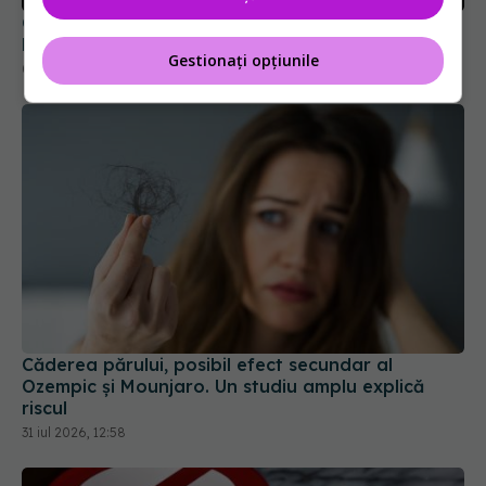
Colebil și Panzcebil, blocate la vânzare în
România. Anunțul făcut de Biofarm
Gestionați opțiunile
04 aug 2026, 19:47
Căderea părului, posibil efect secundar al
Ozempic și Mounjaro. Un studiu amplu explică
riscul
31 iul 2026, 12:58