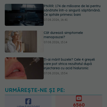
07.08.2026, 16:41
Cât durează simptomele
menopauzei?
07.08.2026, 15:14
Ți-ai mărit buzele? Cele 4 greșeli
care pot strica rezultatul după
injectarea cu acid hialuronic
07.08.2026, 13:54
Testul din deget care ar putea
indica riscul pentru 8 boli majore
07.08.2026, 18:34
URMĂREȘTE-NE ȘI PE:
6560
URMĂRITORI