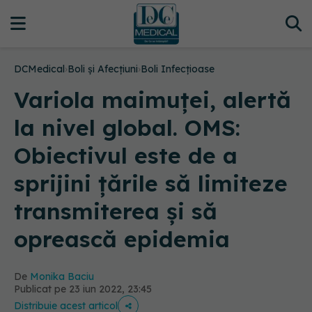
DCMedical
›
Boli și Afecțiuni
›
Boli Infecțioase
Variola maimuței, alertă
la nivel global. OMS:
Obiectivul este de a
sprijini țările să limiteze
transmiterea și să
oprească epidemia
De
Monika Baciu
Publicat pe 23 iun 2022, 23:45
Distribuie acest articol