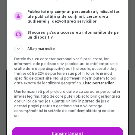
Publicitate și conținut personalizat, măsurători
ale publicității și de conținut, cercetarea
audienței și dezvoltarea serviciilor
Stocarea și/sau accesarea informațiilor de pe
un dispozitiv
Aflați mai multe
Datele dvs. cu caracter personal vor fi prelucrate, iar
informațiile de pe dispozitiv (cookie-uri, identificatori unici
și alte date de pe dispozitiv) pot fi stocate, accesate de și
trimise către 224 de parteneri sau pot fi folosite în mod
specific de acest site. Noi și partenerii noștri putem folosi
date exacte de localizare geografică.
Lista partenerilor.
Unii furnizori vă pot prelucra datele cu caracter personal în
interes legitim, față de care puteți obiecta prin gestionarea
opțiunilor de mai jos. Căutați un link în partea de jos a
acestei pagini pentru a gestiona sau a vă retrage
consimțământul în setările de confidențialitate și cookie-
uri.
Consimțământ