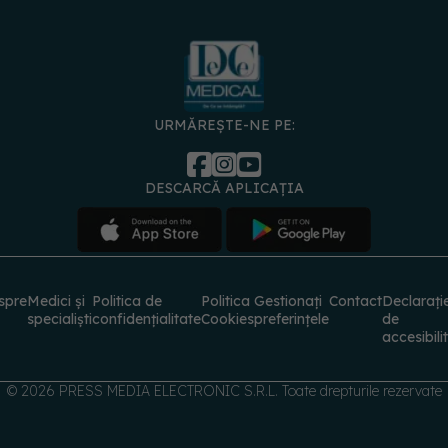
URMĂREȘTE-NE PE:
DESCARCĂ APLICAȚIA
spre
Medici și
Politica de
Politica
Gestionați
Contact
Declarați
specialiști
confidențialitate
Cookies
preferințele
de
accesibili
© 2026 PRESS MEDIA ELECTRONIC S.R.L. Toate drepturile rezervate