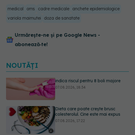
medical
oms
cadre medicale
anchete epidemiologice
variola maimutei
doza de sanatate
Urmărește-ne și pe Google News -
abonează‑te!
NOUTĂȚI
Dieta care poate crește brusc
colesterolul. Cine este mai expus
07.08.2026, 17:22
PNRR: 174 de milioane de lei pentru
sănătate într-o singură săptămână.
Ce spitale primesc bani