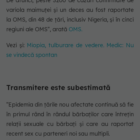
De atunci, peste 3200 de cazuri confirmate de
variola maimuței și un deces au fost raportate
la OMS, din 48 de țări, inclusiv Nigeria, și în cinci
regiuni ale OMS”, arată
OMS.
Vezi și:
Miopia, tulburare de vedere. Medic: Nu
se vindecă spontan
Transmitere este subestimată
”Epidemia din țările nou afectate continuă să fie
în primul rând în rândul bărbaților care întrețin
relații sexuale cu bărbați și care au raportat
recent sex cu parteneri noi sau multipli.