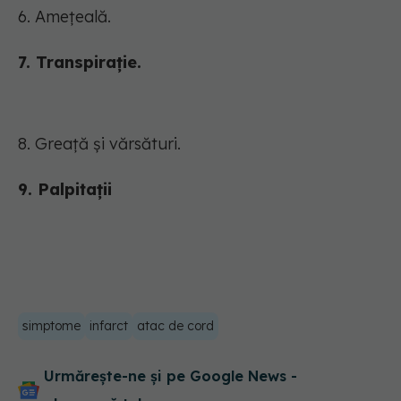
6. Amețeală.
7. Transpiraţie.
8. Greață și vărsături.
9. Palpitații
simptome
infarct
atac de cord
Urmărește-ne și pe Google News -