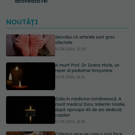
abonează‑te!
NOUTĂȚI
A murit Prof. Dr. Ioana Micle, un
reper al pediatriei timișorene
10.08.2026, 21:51
Doliu în medicina românească. A
murit medicul Doru Valentin Vasilie,
după aproape 40 de ani dedicați
copiilor
10.08.2026, 21:30
Cafeaua rece pe care o poți face
acasă: are doar 84 de calorii și se
prepară în câteva minute
10.08.2026, 20:51