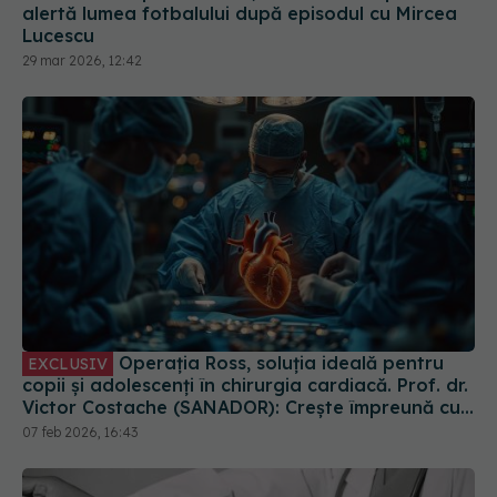
alertă lumea fotbalului după episodul cu Mircea
Lucescu
29 mar 2026, 12:42
Operația Ross, soluția ideală pentru
EXCLUSIV
copii și adolescenți în chirurgia cardiacă. Prof. dr.
Victor Costache (SANADOR): Crește împreună cu
ei
07 feb 2026, 16:43