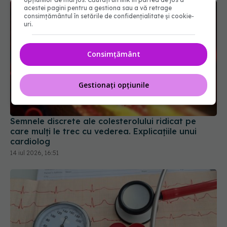
acestei pagini pentru a gestiona sau a vă retrage
consimțământul în setările de confidențialitate și cookie-
uri.
Consimțământ
Gestionați opțiunile
Semnele discrete ale colesterolului ridicat pe
care mulți le trec cu vederea. Explicațiile unui
cardiolog
14 iul 2026, 16:51