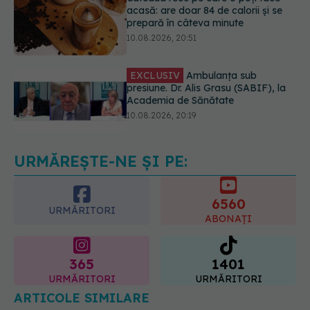
EXCLUSIV
Ambulanța sub
presiune. Dr. Alis Grasu (SABIF), la
Academia de Sănătate
10.08.2026, 20:19
Semnul de pe picioare care poate
dezvălui că arterele sunt grav
afectate
10.08.2026, 22:29
URMĂREȘTE-NE ȘI PE:
6560
URMĂRITORI
ABONAȚI
365
1401
URMĂRITORI
URMĂRITORI
ARTICOLE SIMILARE