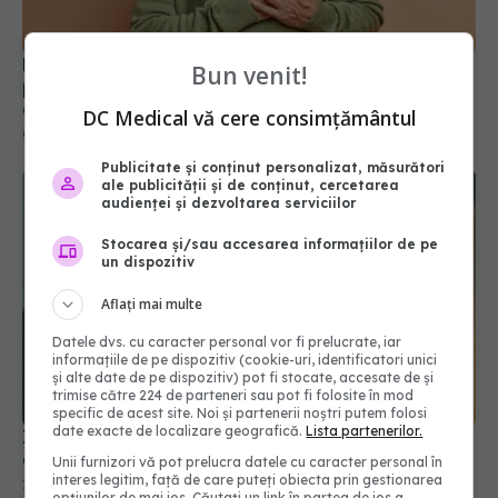
Protecție de 80% pentru inimă: un medicament
Bun venit!
pentru diabet ar putea „bloca” insuficiența
cardiacă
DC Medical vă cere consimțământul
08 iun 2026, 17:06
Publicitate și conținut personalizat, măsurători
ale publicității și de conținut, cercetarea
audienței și dezvoltarea serviciilor
Stocarea și/sau accesarea informațiilor de pe
un dispozitiv
Aflați mai multe
Datele dvs. cu caracter personal vor fi prelucrate, iar
informațiile de pe dispozitiv (cookie-uri, identificatori unici
și alte date de pe dispozitiv) pot fi stocate, accesate de și
trimise către 224 de parteneri sau pot fi folosite în mod
specific de acest site. Noi și partenerii noștri putem folosi
date exacte de localizare geografică.
Lista partenerilor.
Infarct sau atac de panică? Cum să faci
diferența
Unii furnizori vă pot prelucra datele cu caracter personal în
interes legitim, față de care puteți obiecta prin gestionarea
27 ian 2026, 15:01
opțiunilor de mai jos. Căutați un link în partea de jos a