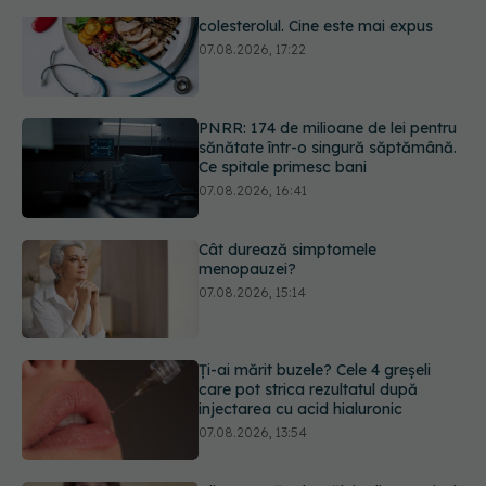
PNRR: 174 de milioane de lei pentru
sănătate într-o singură săptămână.
Ce spitale primesc bani
07.08.2026, 16:41
Cât durează simptomele
menopauzei?
07.08.2026, 15:14
Ți-ai mărit buzele? Cele 4 greșeli
care pot strica rezultatul după
injectarea cu acid hialuronic
07.08.2026, 13:54
Alina Pușcău dezvăluie diagnosticul
care i-a schimbat viața: Am cancer
la sân. Am intrat în metastază
07.08.2026, 12:39