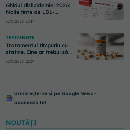
Ghidul dislipidemiei 2026:
Noile ținte de LDL-
colesterol pentru
31.05.2026, 20:14
prevenirea riscului
cardiovascular
TRATAMENTE
Tratamentul timpuriu cu
statine. Cine ar trebui să
înceapă prevenția și ce
31.05.2026, 12:29
spun noile studii
Urmărește-ne și pe Google News -
abonează‑te!
NOUTĂȚI