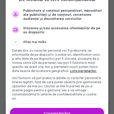
Publicitate și conținut personalizat, măsurători
ale publicității și de conținut, cercetarea
audienței și dezvoltarea serviciilor
Stocarea și/sau accesarea informațiilor de pe
un dispozitiv
Aflați mai multe
Datele dvs. cu caracter personal vor fi prelucrate, iar
informațiile de pe dispozitiv (cookie-uri, identificatori unici
și alte date de pe dispozitiv) pot fi stocate, accesate de și
trimise către 224 de parteneri sau pot fi folosite în mod
specific de acest site. Noi și partenerii noștri putem folosi
date exacte de localizare geografică.
Lista partenerilor.
Unii furnizori vă pot prelucra datele cu caracter personal în
interes legitim, față de care puteți obiecta prin gestionarea
opțiunilor de mai jos. Căutați un link în partea de jos a
acestei pagini pentru a gestiona sau a vă retrage
consimțământul în setările de confidențialitate și cookie-
uri.
Consimțământ