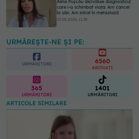
Dieta care poate crește brusc
colesterolul. Cine este mai expus
07.08.2026, 17:22
URMĂREȘTE-NE ȘI PE:
6560
URMĂRITORI
ABONAȚI
365
1401
URMĂRITORI
URMĂRITORI
ARTICOLE SIMILARE