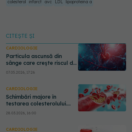
colesterol
infarct
avc
LDL
lipoproteina a
CITEȘTE ȘI
CARDIOLOGIE
Particula ascunsă din
sânge care crește riscul de
accident vascular și deces
07.05.2026, 17:26
CARDIOLOGIE
Schimbări majore în
testarea colesterolului.
Care sunt noile valori
28.03.2026, 16:00
normale
CARDIOLOGIE