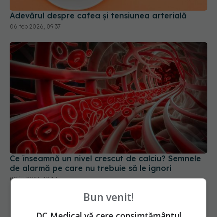
Adevărul despre cafea și tensiunea arterială
06 feb 2026, 09:37
Ce înseamnă un nivel crescut de calciu? Semnele
de alarmă pe care nu trebuie să le ignori
02 iul 2026, 18:14
Bun venit!
DC Medical vă cere consimțământul