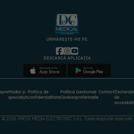
URMĂREȘTE-NE PE:
DESCARCĂ APLICAȚIA
spre
Medici și
Politica de
Politica
Gestionați
Contact
Declarați
specialiști
confidențialitate
Cookies
preferințele
de
accesibili
© 2026 PRESS MEDIA ELECTRONIC S.R.L. Toate drepturile rezervate