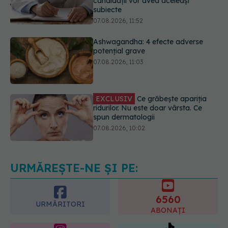
Ashwagandha: 4 efecte adverse
potențial grave
07.08.2026, 11:03
EXCLUSIV
Ce grăbește apariția
ridurilor. Nu este doar vârsta. Ce
spun dermatologii
07.08.2026, 10:02
Alina Pușcău dezvăluie diagnosticul
care i-a schimbat viața: Am cancer
la sân. Am intrat în metastază
07.08.2026, 12:39
URMĂREȘTE-NE ȘI PE:
6560
URMĂRITORI
ABONAȚI