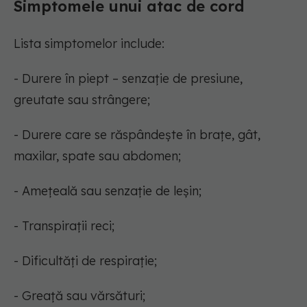
Simptomele unui atac de cord
Lista simptomelor include:
- Durere în piept – senzație de presiune,
greutate sau strângere;
- Durere care se răspândește în brațe, gât,
maxilar, spate sau abdomen;
- Amețeală sau senzație de leșin;
- Transpirații reci;
- Dificultăți de respirație;
- Greață sau vărsături;