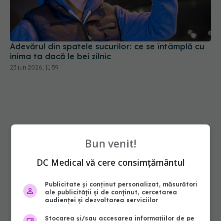
Adevărul din spatele sucurilor: ce se întâmplă cu
inima ta dacă le bei zilnic
23 iun 2026, 11:59
Bun venit!
DC Medical vă cere consimțământul
Publicitate și conținut personalizat, măsurători
ale publicității și de conținut, cercetarea
audienței și dezvoltarea serviciilor
Stocarea și/sau accesarea informațiilor de pe