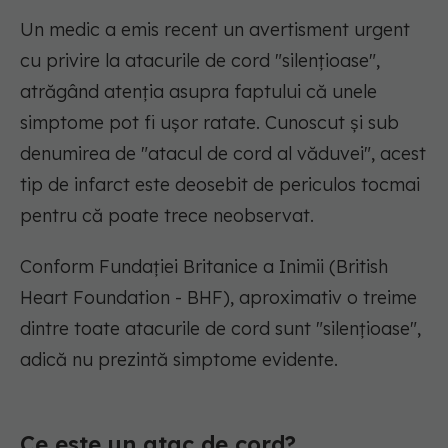
Un medic a emis recent un avertisment urgent
cu privire la atacurile de cord "silențioase",
atrăgând atenția asupra faptului că unele
simptome pot fi ușor ratate. Cunoscut și sub
denumirea de "atacul de cord al văduvei", acest
tip de infarct este deosebit de periculos tocmai
pentru că poate trece neobservat.
Conform Fundației Britanice a Inimii (British
Heart Foundation - BHF), aproximativ o treime
dintre toate atacurile de cord sunt "silențioase",
adică nu prezintă simptome evidente.
Ce este un atac de cord?