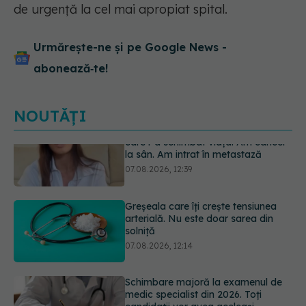
de urgență la cel mai apropiat spital.
Urmărește-ne și pe Google News -
abonează‑te!
NOUTĂȚI
Greșeala care îți crește tensiunea
arterială. Nu este doar sarea din
solniță
07.08.2026, 12:14
Schimbare majoră la examenul de
medic specialist din 2026. Toți
candidații vor avea aceleași
subiecte
07.08.2026, 11:52