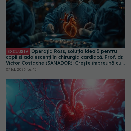
Operația Ross, soluția ideală pentru
EXCLUSIV
copii și adolescenți în chirurgia cardiacă. Prof. dr.
Victor Costache (SANADOR): Crește împreună cu
ei
07 feb 2026, 16:43