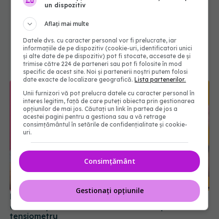
un dispozitiv
Aflați mai multe
Datele dvs. cu caracter personal vor fi prelucrate, iar
informațiile de pe dispozitiv (cookie-uri, identificatori unici
și alte date de pe dispozitiv) pot fi stocate, accesate de și
trimise către 224 de parteneri sau pot fi folosite în mod
specific de acest site. Noi și partenerii noștri putem folosi
date exacte de localizare geografică.
Lista partenerilor.
Unii furnizori vă pot prelucra datele cu caracter personal în
interes legitim, față de care puteți obiecta prin gestionarea
opțiunilor de mai jos. Căutați un link în partea de jos a
acestei pagini pentru a gestiona sau a vă retrage
consimțământul în setările de confidențialitate și cookie-
uri.
Consimțământ
Gestionați opțiunile
Hipertensiunea arterială: De ce panica "virală"
este mai periculoasă decât cifrele de pe
tensiometru