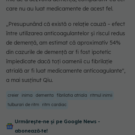
care nu au luat medicamente de acest fel.
„Presupunând că există o relație cauză – efect
între utilizarea anticoagulantelor și riscul redus
de demență, am estimat că aproximativ 54%
din cazurile de demență ar fi fost ipotetic
împiedicate dacă toți oamenii cu fibrilație
atrială ar fi luat medicamente anticoagulante",
a mai susținut Qiu.
creier
inima
dementa
fibrilatia atriala
ritmul inimii
tulburari de ritm
ritm cardiac
Urmărește-ne și pe Google News -
abonează‑te!