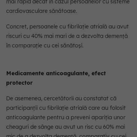
mai rapid decât în cazul persoanelor cu sisteme
cardiovasculare sănătoase.
Concret, persoanele cu fibrilație atrială au avut
riscuri cu 40% mai mari de a dezvolta demență
în comparație cu cei sănătoși.
Medicamente anticoagulante, efect
protector
De asemenea, cercetătorii au constatat că
participanții cu fibrilație atrială care au folosit
anticoagulante pentru a preveni apariția unor
cheaguri de sânge au avut un risc cu 60% mai
mic de a dezvolta demență, comparativ cu cei