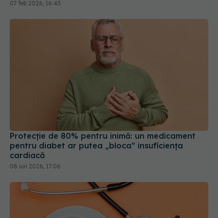
ei
07 feb 2026, 16:43
Protecție de 80% pentru inimă: un medicament
pentru diabet ar putea „bloca” insuficiența
cardiacă
08 iun 2026, 17:06