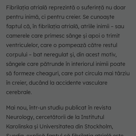
Fibrilația atrială reprezintă o suferință nu doar
pentru inimă, ci pentru creier. Se cunoaște
faptul că, în fibrilația atrială, atriile inimii – sau
camerele care primesc sânge și apoi o trimit
ventriculelor, care o pompează către restul
corpului – bat neregulat și, din acest motiv,
sângele care pătrunde în interiorul inimii poate
să formeze cheaguri, care pot circula mai târziu
în creier, ducând la accidente vasculare
cerebrale.
Mai nou, într-un studiu publicat în revista
Neurology, cercetătorii de la Institutul
Karolinska și Universitatea din Stockholm,
Suedia, explică faptul că fibrilația atrială este