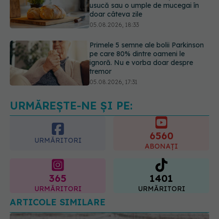
Primele 5 semne ale bolii Parkinson
pe care 80% dintre oameni le
ignoră. Nu e vorba doar despre
tremor
05.08.2026, 17:31
Gabriela Cristea, manifest pentru
respect și acceptare: Corpul
fiecăruia spune o poveste
05.08.2026, 21:23
URMĂREȘTE-NE ȘI PE:
6560
URMĂRITORI
ABONAȚI
365
1401
URMĂRITORI
URMĂRITORI
ARTICOLE SIMILARE