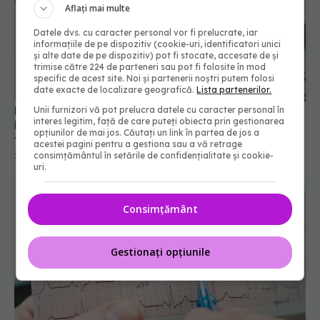
Aflați mai multe
Datele dvs. cu caracter personal vor fi prelucrate, iar
informațiile de pe dispozitiv (cookie-uri, identificatori unici
și alte date de pe dispozitiv) pot fi stocate, accesate de și
trimise către 224 de parteneri sau pot fi folosite în mod
specific de acest site. Noi și partenerii noștri putem folosi
date exacte de localizare geografică.
Lista partenerilor.
De ce 58% dintre adulți sunt afectați de
Unii furnizori vă pot prelucra datele cu caracter personal în
interes legitim, față de care puteți obiecta prin gestionarea
hipertensiune și care sunt riscurile întreruperii
opțiunilor de mai jos. Căutați un link în partea de jos a
tratamentului
acestei pagini pentru a gestiona sau a vă retrage
consimțământul în setările de confidențialitate și cookie-
27 mar 2026, 15:20
uri.
Consimțământ
Gestionați opțiunile