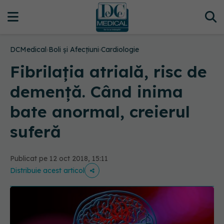
DCMedical
›
Boli și Afecțiuni
›
Cardiologie
Fibrilația atrială, risc de
demență. Când inima
bate anormal, creierul
suferă
Publicat pe 12 oct 2018, 15:11
Distribuie acest articol