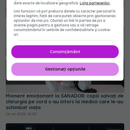
date exacte de localizare geografică.
Lista partenerilor.
EKG. Prof. dr. Victor Costache explică
08 feb 2026, 13:11
Unii furnizori vă pot prelucra datele cu caracter personal în
interes legitim, față de care puteți obiecta prin gestionarea
opțiunilor de mai jos. Căutați un link în partea de jos a
acestei pagini pentru a gestiona sau a vă retrage
consimțământul în setările de confidențialitate și cookie-
uri.
Consimțământ
Gestionați opțiunile
Moment emoționant la SANADOR: copiii salvați de
chirurgia pe cord s-au întors la medicii care le-au
schimbat viața
26 iun 2026, 14:00