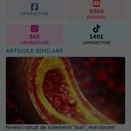
URMĂRITORI
ABONAȚI
365
1401
URMĂRITORI
URMĂRITORI
ARTICOLE SIMILARE
Nivelul ridicat de colesterol "bun", mai riscant
decât se credea
13 ian 2026, 15:56