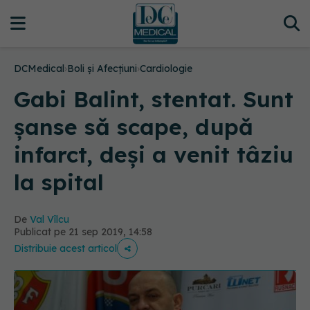
DCMedical
›
Boli și Afecțiuni
›
Cardiologie
Gabi Balint, stentat. Sunt
șanse să scape, după
infarct, deși a venit tâziu
la spital
De
Val Vîlcu
Publicat pe 21 sep 2019, 14:58
Distribuie acest articol