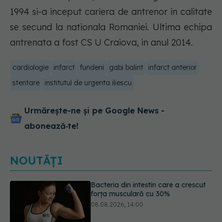
1994 si-a inceput cariera de antrenor in calitate
se secund la nationala Romaniei. Ultima echipa
antrenata a fost CS U Craiova, in anul 2014.
cardiologie
infarct
fundeni
gabi balint
infarct anterior
stentare
institutul de urgenta iliescu
Urmărește-ne și pe Google News -
abonează‑te!
NOUTĂȚI
5 mituri despre menstruație pe care
să nu le mai crezi
08.08.2026, 13:00