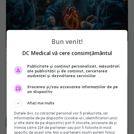
Operația Ross, soluția ideală pentru
EXCLUSIV
copii și adolescenți în chirurgia cardiacă. Prof. dr.
Bun venit!
Victor Costache (SANADOR): Crește împreună cu
ei
07 feb 2026, 16:43
DC Medical vă cere consimțământul
Publicitate și conținut personalizat, măsurători
ale publicității și de conținut, cercetarea
audienței și dezvoltarea serviciilor
Stocarea și/sau accesarea informațiilor de pe
un dispozitiv
Aflați mai multe
Datele dvs. cu caracter personal vor fi prelucrate, iar
informațiile de pe dispozitiv (cookie-uri, identificatori unici
și alte date de pe dispozitiv) pot fi stocate, accesate de și
trimise către 224 de parteneri sau pot fi folosite în mod
Vârsta la care ar trebui făcut primul
specific de acest site. Noi și partenerii noștri putem folosi
EXCLUSIV