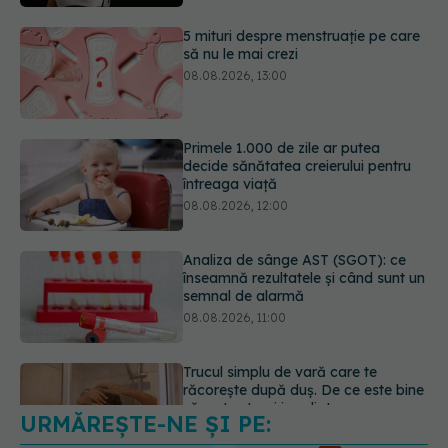
Primele 1.000 de zile ar putea
decide sănătatea creierului pentru
întreaga viață
08.08.2026, 12:00
Analiza de sânge AST (SGOT): ce
înseamnă rezultatele și când sunt un
semnal de alarmă
08.08.2026, 11:00
Trucul simplu de vară care te
răcorește după duș. De ce este bine
să nu te ștergi imediat
08.08.2026, 10:37
URMĂREȘTE-NE ȘI PE:
Bacteria din intestin care a crescut
forța musculară cu 30%
08.08.2026, 14:00
6560