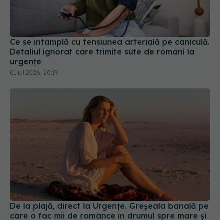
Ce se întâmplă cu tensiunea arterială pe caniculă.
Detaliul ignorat care trimite sute de români la
urgențe
01 iul 2026, 20:19
De la plajă, direct la Urgențe. Greșeala banală pe
care o fac mii de românce în drumul spre mare și
care le pune viața în pericol
06 iul 2026, 13:59