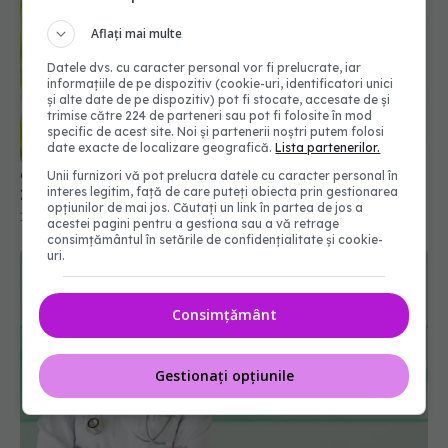
Aflați mai multe
Datele dvs. cu caracter personal vor fi prelucrate, iar
informațiile de pe dispozitiv (cookie-uri, identificatori unici
6 din 10 femei vor suferi de boli de inimă până în
și alte date de pe dispozitiv) pot fi stocate, accesate de și
2050
trimise către 224 de parteneri sau pot fi folosite în mod
14 mar 2026, 19:30
specific de acest site. Noi și partenerii noștri putem folosi
date exacte de localizare geografică.
Lista partenerilor.
Unii furnizori vă pot prelucra datele cu caracter personal în
interes legitim, față de care puteți obiecta prin gestionarea
opțiunilor de mai jos. Căutați un link în partea de jos a
acestei pagini pentru a gestiona sau a vă retrage
consimțământul în setările de confidențialitate și cookie-
uri.
Consimțământ
Gestionați opțiunile
Ce spune ritmul cardiac despre stres, sănătate și
felul în care îmbătrânești
15 iun 2026, 11:54