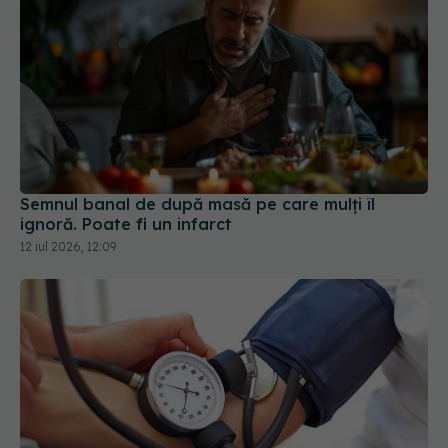
Semnul banal de după masă pe care mulți îl
ignoră. Poate fi un infarct
12 iul 2026, 12:09
Care este legătura dintre tensiunea arterială și