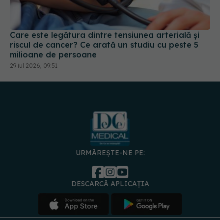
riscul de cancer? Ce arată un studiu cu peste 5
milioane de persoane
29 iul 2026, 09:51
URMĂREȘTE-NE PE:
DESCARCĂ APLICAȚIA
spre
Medici și
Politica de
Politica
Gestionați
Contact
Declarați
specialiști
confidențialitate
Cookies
preferințele
de
accesibili