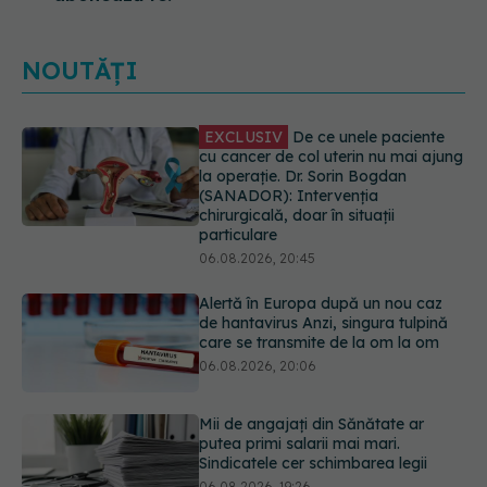
NOUTĂȚI
Alertă în Europa după un nou caz
de hantavirus Anzi, singura tulpină
care se transmite de la om la om
06.08.2026, 20:06
Mii de angajați din Sănătate ar
putea primi salarii mai mari.
Sindicatele cer schimbarea legii
06.08.2026, 19:26
EXCLUSIV
Cancerele ginecologice
care pot fi tratate fără operație. Dr.
Sorin Bogdan (SANADOR): Chirurgia
este indicată doar punctual, pentru
anumite categorii de paciente