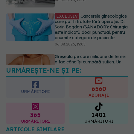
06.08.2026, 19:05
Greșeala pe care milioane de femei
o fac când își cumpără sutien. Un
medic explică metoda corectă
06.08.2026, 18:08
URMĂREȘTE-NE ȘI PE:
EXCLUSIV
De ce unele paciente
cu cancer de col uterin nu mai ajung
la operație. Dr. Sorin Bogdan
6560
(SANADOR): Intervenția
URMĂRITORI
chirurgicală, doar în situații
ABONAȚI
particulare
06.08.2026, 20:45
365
1401
URMĂRITORI
URMĂRITORI
ARTICOLE SIMILARE