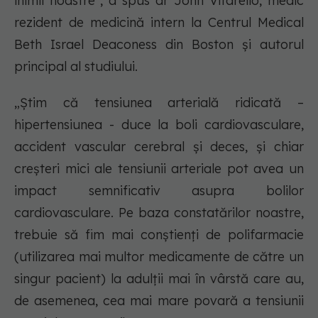
inimii noastre", a spus dr John Vitarello, medic
rezident de medicină intern la Centrul Medical
Beth Israel Deaconess din Boston și autorul
principal al studiului.
„Știm că tensiunea arterială ridicată –
hipertensiunea - duce la boli cardiovasculare,
accident vascular cerebral și deces, și chiar
creșteri mici ale tensiunii arteriale pot avea un
impact semnificativ asupra bolilor
cardiovasculare. Pe baza constatărilor noastre,
trebuie să fim mai conștienți de polifarmacie
(utilizarea mai multor medicamente de către un
singur pacient) la adulții mai în vârstă care au,
de asemenea, cea mai mare povară a tensiunii