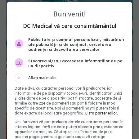
Bun venit!
DC Medical vă cere consimțământul
Publicitate și conținut personalizat, măsurători
ale publicității și de conținut, cercetarea
audienței și dezvoltarea serviciilor
Stocarea și/sau accesarea informațiilor de pe
Noile vaccinuri anti-COVID-19, autorizate de FDA
un dispozitiv
pentru persoanele peste 65 de ani
Aflați mai multe
28 aug 2025, 14:21
Datele dvs. cu caracter personal vor fi prelucrate, iar
informațiile de pe dispozitiv (cookie-uri, identificatori unici
și alte date de pe dispozitiv) pot fi stocate, accesate de și
trimise către 224 de parteneri sau pot fi folosite în mod
specific de acest site. Noi și partenerii noștri putem folosi
date exacte de localizare geografică.
Lista partenerilor.
Unii furnizori vă pot prelucra datele cu caracter personal în
interes legitim, față de care puteți obiecta prin gestionarea
opțiunilor de mai jos. Căutați un link în partea de jos a
acestei pagini pentru a gestiona sau a vă retrage