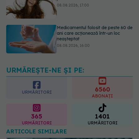
Medicamentul folosit de peste 60 de
ani care acționează într-un loc
neașteptat
08.08.2026, 16:00
Transpirații nocturne: semnul ignorat
care poate ascunde probleme
serioase de sănătate
08.08.2026, 20:00
URMĂREȘTE-NE ȘI PE:
6560
URMĂRITORI
ABONAȚI
365
1401
URMĂRITORI
URMĂRITORI
ARTICOLE SIMILARE