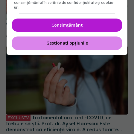
consimțământul în setările de confidențialitate și cookie-
uri.
Creștere semnificativă a cazurilor noi de COVID-
Consimțământ
19
04 iun 2025, 18:29
Gestionați opțiunile
Tratamentul oral anti-COVID, ce
EXCLUSIV
trebuie să știi. Prof. dr. Aysel Florescu: Este
demonstrat ca eficiență virală. A redus foarte