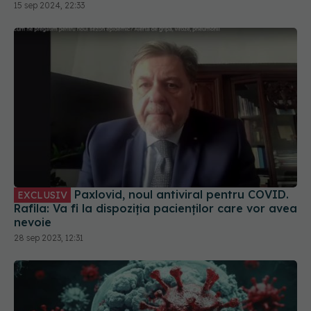
mult riscul de spitalizare
15 sep 2024, 22:33
Paxlovid, noul antiviral pentru COVID.
EXCLUSIV
Rafila: Va fi la dispoziția pacienților care vor avea
nevoie
28 sep 2023, 12:31