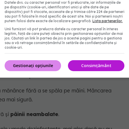
Datele dvs. cu caracter personal vor fi prelucrate, iar informațiile de
ontinuă informațiile, persoana infectată este
pe dispozitiv (cookie-uri, identificatori unici și alte date de pe
dispozitiv) pot fi stocate, accesate de și trimise către 224 de parteneri
sau pot fi folosite în mod specific de acest site. Noi și partenerii noștri
putem folosi date exacte de localizare geografică.
Lista partenerilor.
Unii furnizori vă pot prelucra datele cu caracter personal în interes
 o săptămână la temperaturi sub 20 grade Celsius,
legitim, față de care puteți obiecta prin gestionarea opțiunilor de mai
jos. Căutați un link în partea de jos a acestei pagini pentru a gestiona
us este distrus.
sau a vă retrage consimțământul în setările de confidențialitate și
cookie-uri.
Gestionați opțiunile
Consimțământ
la dezinfectanți comuni, precum alcoolul medicinal.
âne foarte importantă.
u mănânce fără a se spăla pe mâini. Mâncarea
ea mai sigură.
tă și
pâinii neambalate
.
vețele umede dezinfectante, mai ales dacă nu au