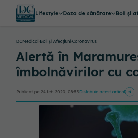
Lifestyle
Doza de sănătate
Boli și a
DCMedical
›
Boli și Afecțiuni
›
Coronavirus
Alertă în Maramure
îmbolnăvirilor cu c
Publicat pe 24 feb 2020, 08:55
Distribuie acest articol