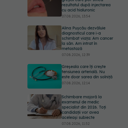
rezultatul după injectarea
cu acid hialuronic
07.08.2026, 13:54
Alina Pușcău dezvăluie
diagnosticul care i-a
schimbat viața: Am cancer
la sân. Am intrat în
metastază
07.08.2026, 12:39
Greșeala care îți crește
tensiunea arterială. Nu
este doar sarea din solniță
07.08.2026, 12:14
Schimbare majoră la
examenul de medic
specialist din 2026. Toți
candidații vor avea
aceleași subiecte
07.08.2026, 11:52