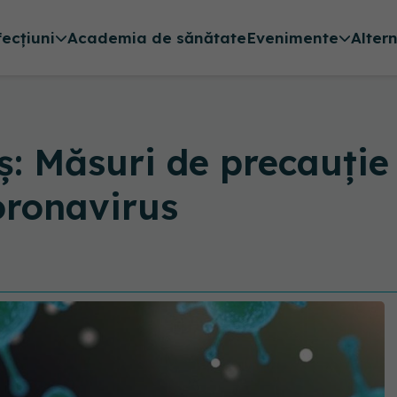
fecțiuni
Academia de sănătate
Evenimente
Alter
ș: Măsuri de precauție
oronavirus