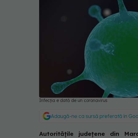
Infecția e dată de un coronavirus
Adaugă-ne ca sursă preferată în Go
Autoritățile județene din Ma