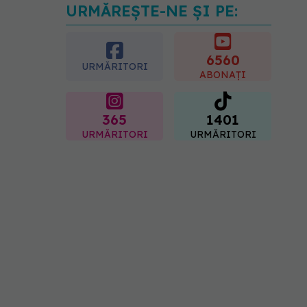
URMĂREȘTE-NE ȘI PE:
Cât durează simptomele
menopauzei?
07.08.2026, 15:14
6560
URMĂRITORI
ABONAȚI
365
1401
URMĂRITORI
URMĂRITORI