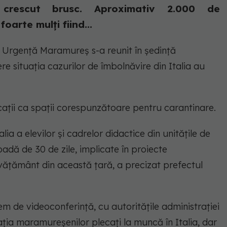
a crescut brusc. Aproximativ 2.000 de
oarte mulți fiind...
 Urgență Maramureș s-a reunit în ședință
re situația cazurilor de îmbolnăvire din Italia au
 locații ca spații corespunzătoare pentru carantinare.
ia a elevilor și cadrelor didactice din unitățile de
dă de 30 de zile, implicate în proiecte
învățământ din această țară, a precizat prefectul
istem de videoconferință, cu autoritățile administrației
ția maramureșenilor plecați la muncă în Italia, dar