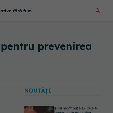
native fără fum
 pentru prevenirea
NOUTĂȚI
Ți-ai mărit buzele? Cele 4
greșeli care pot strica