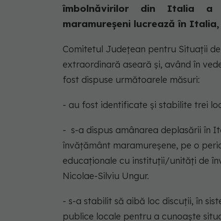
îmbolnăvirilor din Italia 
maramureșeni lucrează în Italia, f
Comitetul Județean pentru Situații de
extraordinară aseară și, având în vede
fost dispuse următoarele măsuri:
- au fost identificate și stabilite trei
- s-a dispus amânarea deplasării în Ital
învățământ maramureșene, pe o perioa
educaționale cu instituții/unități de 
Nicolae-Silviu Ungur.
- s-a stabilit să aibă loc discuții, în s
publice locale pentru a cunoaște situa